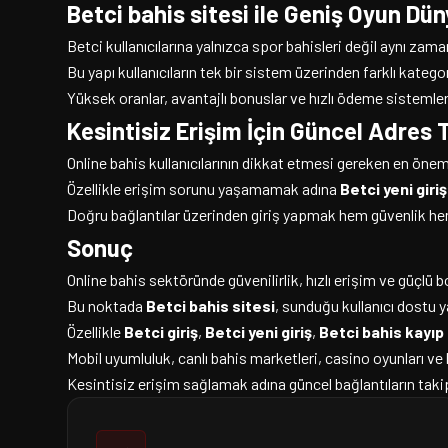
Betci bahis sitesi
ile Geniş Oyun Dün
Betci kullanıcılarına yalnızca spor bahisleri değil aynı zama
Bu yapı kullanıcıların tek bir sistem üzerinden farklı kateg
Yüksek oranlar, avantajlı bonuslar ve hızlı ödeme sistemleri
Kesintisiz Erişim İçin Güncel Adres 
Online bahis kullanıcılarının dikkat etmesi gereken en öneml
Özellikle erişim sorunu yaşamamak adına
Betci yeni giri
Doğru bağlantılar üzerinden giriş yapmak hem güvenlik he
Sonuç
Online bahis sektöründe güvenilirlik, hızlı erişim ve güçlü 
Bu noktada
Betci bahis sitesi
, sunduğu kullanıcı dostu 
Özellikle
Betci giriş
,
Betci yeni giriş
,
Betci bahis kayı
Mobil uyumluluk, canlı bahis marketleri, casino oyunları ve 
Kesintisiz erişim sağlamak adına güncel bağlantıların taki