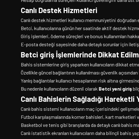
Canlı Destek Hizmetleri
Canlı destek hizmetleri kullanıcı memnuniyetini doğrudan et
Betci, kullanıcılarına günün her saatinde aktif destek hiz
Giriş işlemleri, ödeme süreçleri ve bonus kullanımları hakkın
E-posta desteği sayesinde daha detaylı sorunlar için ileti
Betci giriş
İşlemlerinde Dikkat Edilm
Bahis sistemlerine giriş yaparken kullanıcıların dikkat et
Özellikle güncel bağlantının kullanılması güvenlik açısınd
Yanlış bağlantılar kullanıcı hesaplarının risk altına girmesin
Bu nedenle kullanıcıların düzenli olarak
Betci yeni giriş
bil
Canlı Bahislerin Sağladığı Hareketli 
Canlı bahis sistemi kullanıcıların maç içerisindeki gelişme
Futbol karşılaşmalarında korner bahisleri, kart marketleri 
Basketbol ve tenis gibi branşlarda da detaylı canlı bahis m
Canlı istatistik ekranları kullanıcıların daha bilinçli bahis