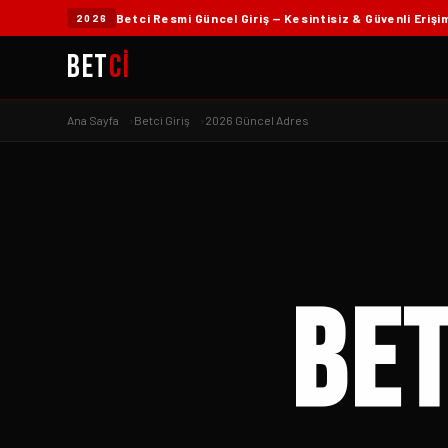
Betci Resmi Güncel Giriş — Kesintisiz & Güvenli Erişi
2026
Bet
Ci
Ana Sayfa
Betci Giriş
2026 Güncel Adres
Bet