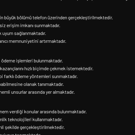
inin büyük bölümü telefon üzerinden gerçekleştirilmektedir.
tisiz erişim imkanı sunmaktadır.
k uyum sağlanmaktadır.
llanıcı memnuniyetini artırmaktadır.
da ödeme işlemleri bulunmaktadır.
e kazançlarını hızlı biçimde çekmek istemektedir.
ibi farklı ödeme yöntemleri sunmaktadır.
yapabilmesine olanak tanımaktadır.
önemli unsurlar arasında yer almaktadır.
 önem verdiği konular arasında bulunmaktadır.
nlik teknolojileri kullanmaktadır.
li şekilde gerçekleştirilmektedir.
eviyeye taşımaktadır.