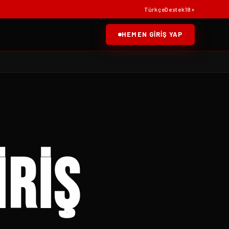
Türkçe
Destek
18+
HEMEN GIRIŞ YAP
İRİŞ