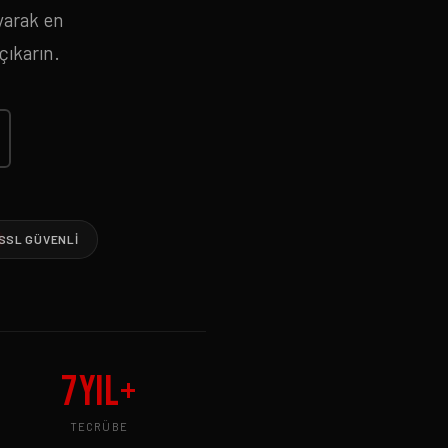
yarak en
çıkarın.
SSL GÜVENLI
7yıl+
TECRÜBE