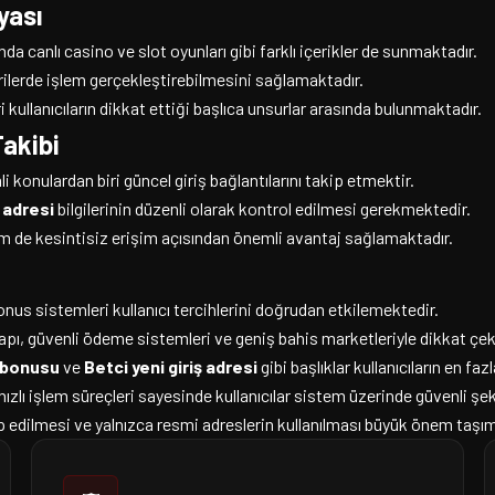
yası
nda canlı casino ve slot oyunları gibi farklı içerikler de sunmaktadır.
orilerde işlem gerçekleştirebilmesini sağlamaktadır.
 kullanıcıların dikkat ettiği başlıca unsurlar arasında bulunmaktadır.
Takibi
i konulardan biri güncel giriş bağlantılarını takip etmektir.
ş adresi
bilgilerinin düzenli olarak kontrol edilmesi gerekmektedir.
m de kesintisiz erişim açısından önemli avantaj sağlamaktadır.
bonus sistemleri kullanıcı tercihlerini doğrudan etkilemektedir.
yapı, güvenli ödeme sistemleri ve geniş bahis marketleriyle dikkat çe
p bonusu
ve
Betci yeni giriş adresi
gibi başlıklar kullanıcıların en fa
hızlı işlem süreçleri sayesinde kullanıcılar sistem üzerinde güvenli şe
p edilmesi ve yalnızca resmi adreslerin kullanılması büyük önem taşım