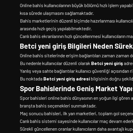
Online bahis kullanıcılarının büyük bölümü hızlı işlem yapabi
kısa sürede ulaşmasını sağlamaktadır.
Bahis marketlerinin düzenli biçimde hazırlanması kullanıcıla
arasında hızlı geçiş yapılabilmektedir.
Canlı bahis ekranlarının hızlı güncellenmesi kullanıcıların 
Betci yeni giriş
Bilgileri Neden Sürekl
Online bahis sitelerinde erişim bağlantıları zaman zaman d
Bu nedenle kullanıcılar düzenli olarak
Betci yeni giriş
adres
Yanlış veya sahte bağlantılar kullanıcı güvenliği açısından 
Bu noktada
Betci yeni giriş adresi
bilgisinin doğru şeki
Spor Bahislerinde Geniş Market Yapı
Spor bahisleri online bahis dünyasının en yoğun ilgi gören
branşta bahis seçenekleri sunmaktadır.
Maç sonucu bahisleri, ilk yarı marketleri, toplam gol seçen
Canlı bahis sistemi sayesinde kullanıcılar maç devam eder
Sürekli güncellenen oranlar kullanıcıların daha avantajlı k