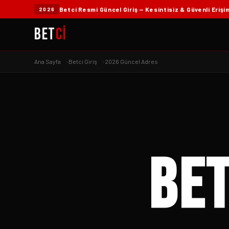
Betci Resmi Güncel Giriş — Kesintisiz & Güvenli Erişi
2026
Bet
Ci
Ana Sayfa
Betci Giriş
2026 Güncel Adres
Bet