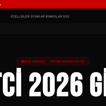
m
ÖZELLIKLER
OYUNLAR
BONUSLAR
SSS
2026 GÜNCEL · RESMI ADRES AKTIF
ci 2026 G