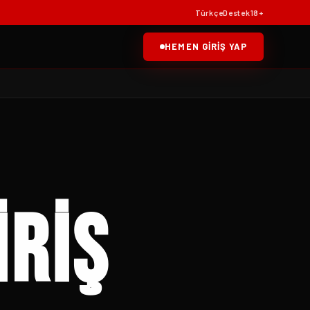
Türkçe
Destek
18+
HEMEN GIRIŞ YAP
İRİŞ