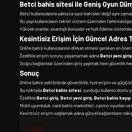
Betci bahis sitesi
ile Geniş Oyun Dün
Betci kullanıcılarına yalnızca spor bahisleri değil aynı zama
Bu yapı kullanıcıların tek bir sistem üzerinden farklı kateg
Yüksek oranlar, avantajlı bonuslar ve hızlı ödeme sistemleri
Kesintisiz Erişim İçin Güncel Adres 
Online bahis kullanıcılarının dikkat etmesi gereken en öneml
Özellikle erişim sorunu yaşamamak adına
Betci yeni giri
Doğru bağlantılar üzerinden giriş yapmak hem güvenlik he
Sonuç
Online bahis sektöründe güvenilirlik, hızlı erişim ve güçlü 
Bu noktada
Betci bahis sitesi
, sunduğu kullanıcı dostu 
Özellikle
Betci giriş
,
Betci yeni giriş
,
Betci bahis kayı
Mobil uyumluluk, canlı bahis marketleri, casino oyunları ve 
Kesintisiz erişim sağlamak adına güncel bağlantıların taki