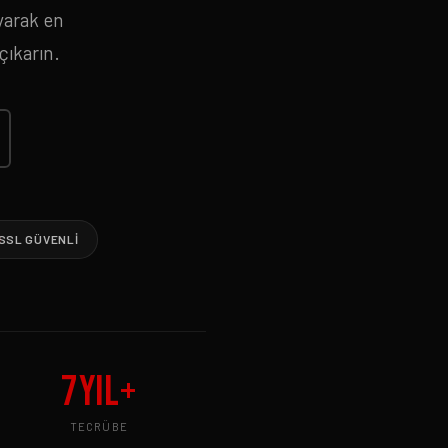
yarak en
çıkarın.
SSL GÜVENLI
7yıl+
TECRÜBE