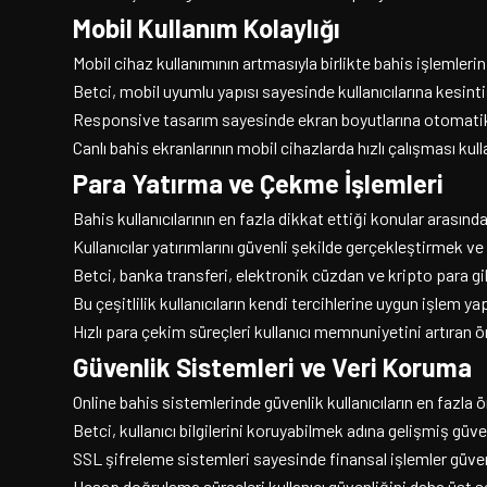
Mobil Kullanım Kolaylığı
Mobil cihaz kullanımının artmasıyla birlikte bahis işlemler
Betci, mobil uyumlu yapısı sayesinde kullanıcılarına kesin
Responsive tasarım sayesinde ekran boyutlarına otomati
Canlı bahis ekranlarının mobil cihazlarda hızlı çalışması ku
Para Yatırma ve Çekme İşlemleri
Bahis kullanıcılarının en fazla dikkat ettiği konular arasın
Kullanıcılar yatırımlarını güvenli şekilde gerçekleştirmek v
Betci, banka transferi, elektronik cüzdan ve kripto para g
Bu çeşitlilik kullanıcıların kendi tercihlerine uygun işlem 
Hızlı para çekim süreçleri kullanıcı memnuniyetini artıran 
Güvenlik Sistemleri ve Veri Koruma
Online bahis sistemlerinde güvenlik kullanıcıların en fazla
Betci, kullanıcı bilgilerini koruyabilmek adına gelişmiş güve
SSL şifreleme sistemleri sayesinde finansal işlemler güven
Hesap doğrulama süreçleri kullanıcı güvenliğini daha üst s