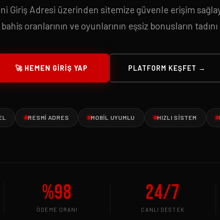
eni Giriş Adresi üzerinden sitemize güvenle erişim sağla
bahis oranlarının ve oyunlarının eşsiz bonusların tadını 
🚀 HEMEN GIRIŞ YAP
PLATFORM KEŞFET →
EL
RESMI ADRES
MOBIL UYUMLU
HIZLI SISTEM
%98
24/7
ÖDEME ORANI
CANLI DESTEK