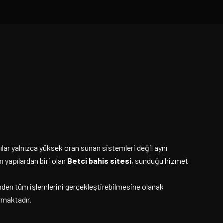
ıcılar yalnızca yüksek oran sunan sistemleri değil aynı
n yapılardan biri olan
Betci bahis sitesi
, sunduğu hizmet
inden tüm işlemlerini gerçekleştirebilmesine olanak
ırmaktadır.