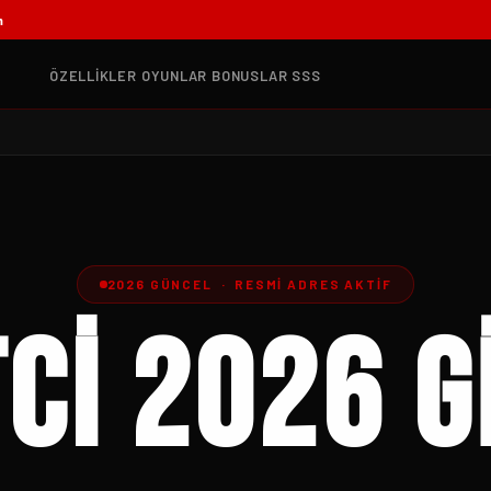
m
ÖZELLIKLER
OYUNLAR
BONUSLAR
SSS
2026 GÜNCEL · RESMI ADRES AKTIF
ci 2026 G