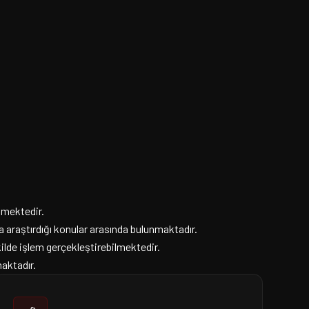
kmektedir.
zla araştırdığı konular arasında bulunmaktadır.
kilde işlem gerçekleştirebilmektedir.
aktadır.