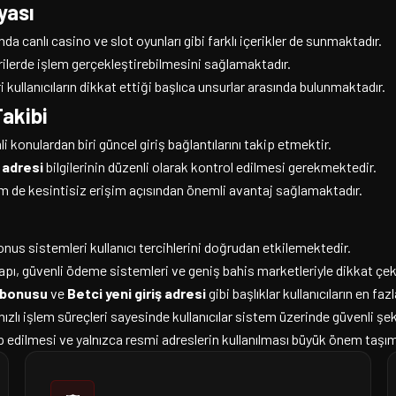
yası
nda canlı casino ve slot oyunları gibi farklı içerikler de sunmaktadır.
orilerde işlem gerçekleştirebilmesini sağlamaktadır.
 kullanıcıların dikkat ettiği başlıca unsurlar arasında bulunmaktadır.
Takibi
i konulardan biri güncel giriş bağlantılarını takip etmektir.
ş adresi
bilgilerinin düzenli olarak kontrol edilmesi gerekmektedir.
m de kesintisiz erişim açısından önemli avantaj sağlamaktadır.
bonus sistemleri kullanıcı tercihlerini doğrudan etkilemektedir.
yapı, güvenli ödeme sistemleri ve geniş bahis marketleriyle dikkat çe
p bonusu
ve
Betci yeni giriş adresi
gibi başlıklar kullanıcıların en fa
hızlı işlem süreçleri sayesinde kullanıcılar sistem üzerinde güvenli şe
p edilmesi ve yalnızca resmi adreslerin kullanılması büyük önem taşım