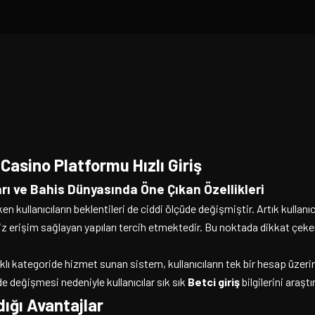
 Casino Platformu Hızlı Giriş
rı ve Bahis Dünyasında Öne Çıkan Özellikleri
en kullanıcıların beklentileri de ciddi ölçüde değişmiştir. Artık kullan
siz erişim sağlayan yapıları tercih etmektedir. Bu noktada dikkat çeke
rklı kategoride hizmet sunan sistem, kullanıcıların tek bir hesap üzer
de değişmesi nedeniyle kullanıcılar sık sık
Betci giriş
bilgilerini araşt
dığı Avantajlar