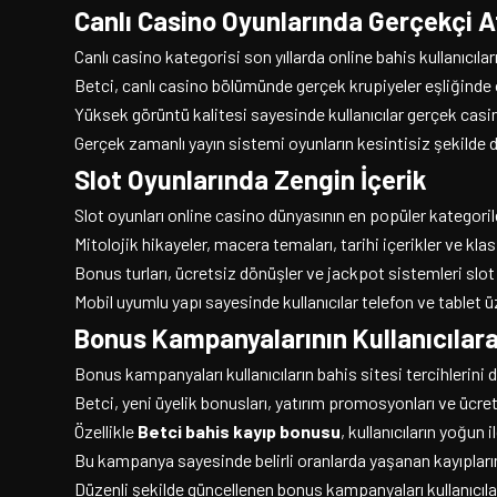
Canlı Casino Oyunlarında Gerçekçi 
Canlı casino kategorisi son yıllarda online bahis kullanıcılar
Betci, canlı casino bölümünde gerçek krupiyeler eşliğinde
Yüksek görüntü kalitesi sayesinde kullanıcılar gerçek cas
Gerçek zamanlı yayın sistemi oyunların kesintisiz şekilde
Slot Oyunlarında Zengin İçerik
Slot oyunları online casino dünyasının en popüler kategorile
Mitolojik hikayeler, macera temaları, tarihi içerikler ve klas
Bonus turları, ücretsiz dönüşler ve jackpot sistemleri slo
Mobil uyumlu yapı sayesinde kullanıcılar telefon ve tablet 
Bonus Kampanyalarının Kullanıcılara
Bonus kampanyaları kullanıcıların bahis sitesi tercihlerin
Betci, yeni üyelik bonusları, yatırım promosyonları ve ücrets
Özellikle
Betci bahis kayıp bonusu
, kullanıcıların yoğun
Bu kampanya sayesinde belirli oranlarda yaşanan kayıpları
Düzenli şekilde güncellenen bonus kampanyaları kullanıcıl