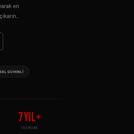
yarak en
çıkarın.
SSL GÜVENLI
7yıl+
TECRÜBE