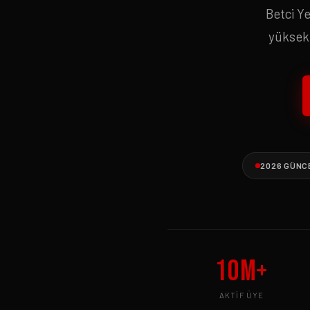
Betci Y
yüksek 
2026 GÜNC
10M+
AKTIF ÜYE