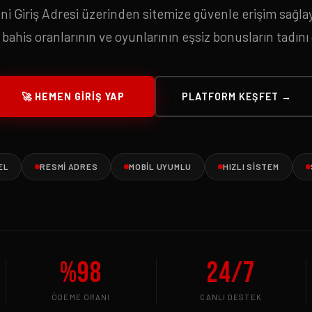
eni Giriş Adresi üzerinden sitemize güvenle erişim sağla
bahis oranlarının ve oyunlarının eşsiz bonusların tadını 
🚀 HEMEN GIRIŞ YAP
PLATFORM KEŞFET →
EL
RESMI ADRES
MOBIL UYUMLU
HIZLI SISTEM
%98
24/7
ÖDEME ORANI
CANLI DESTEK