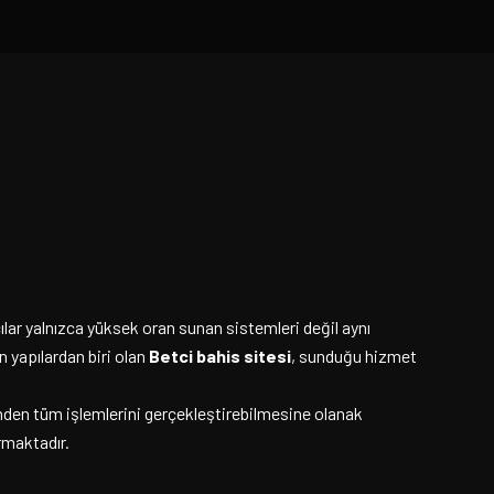
ıcılar yalnızca yüksek oran sunan sistemleri değil aynı
n yapılardan biri olan
Betci bahis sitesi
, sunduğu hizmet
inden tüm işlemlerini gerçekleştirebilmesine olanak
ırmaktadır.