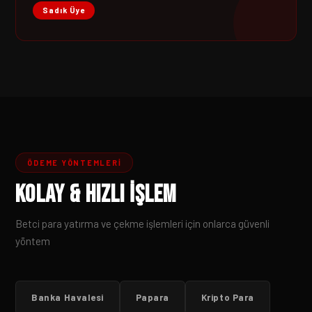
Sadık Üye
ÖDEME YÖNTEMLERI
Kolay & Hızlı İşlem
Betci para yatırma ve çekme işlemleri için onlarca güvenli
yöntem
Banka Havalesi
Papara
Kripto Para