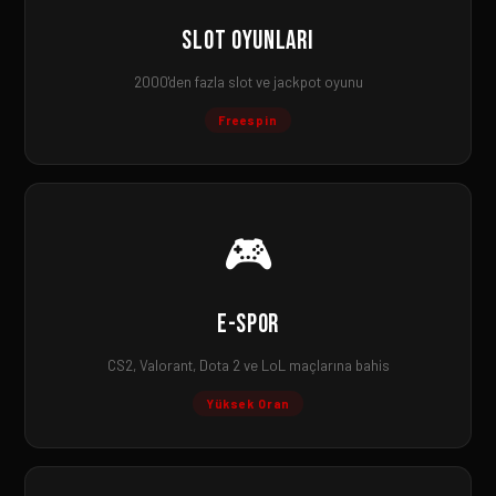
Slot Oyunları
2000'den fazla slot ve jackpot oyunu
Freespin
🎮
E-Spor
CS2, Valorant, Dota 2 ve LoL maçlarına bahis
Yüksek Oran