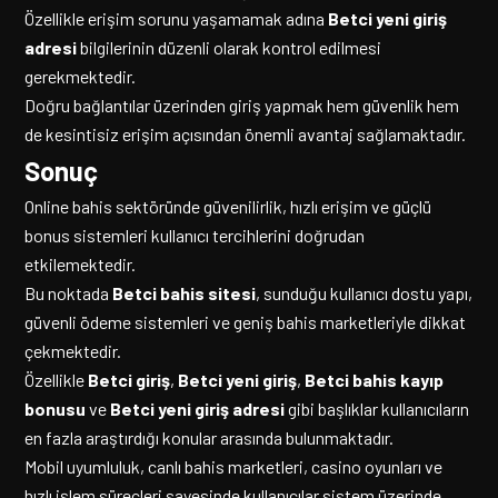
Özellikle erişim sorunu yaşamamak adına
Betci yeni giriş
adresi
bilgilerinin düzenli olarak kontrol edilmesi
gerekmektedir.
Doğru bağlantılar üzerinden giriş yapmak hem güvenlik hem
de kesintisiz erişim açısından önemli avantaj sağlamaktadır.
Sonuç
Online bahis sektöründe güvenilirlik, hızlı erişim ve güçlü
bonus sistemleri kullanıcı tercihlerini doğrudan
etkilemektedir.
Bu noktada
Betci bahis sitesi
, sunduğu kullanıcı dostu yapı,
güvenli ödeme sistemleri ve geniş bahis marketleriyle dikkat
çekmektedir.
Özellikle
Betci giriş
,
Betci yeni giriş
,
Betci bahis kayıp
bonusu
ve
Betci yeni giriş adresi
gibi başlıklar kullanıcıların
en fazla araştırdığı konular arasında bulunmaktadır.
Mobil uyumluluk, canlı bahis marketleri, casino oyunları ve
hızlı işlem süreçleri sayesinde kullanıcılar sistem üzerinde