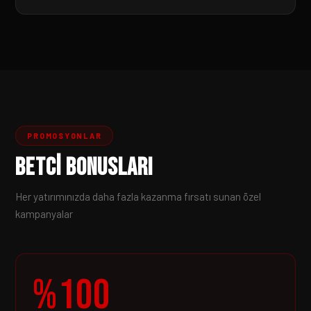
PROMOSYONLAR
Betci Bonusları
Her yatırımınızda daha fazla kazanma fırsatı sunan özel
kampanyalar
%100