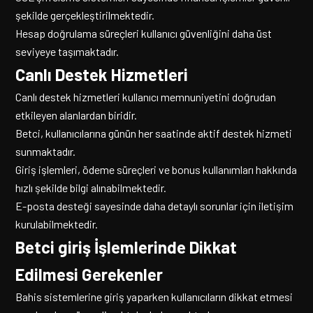
şekilde gerçekleştirilmektedir.
Hesap doğrulama süreçleri kullanıcı güvenliğini daha üst
seviyeye taşımaktadır.
Canlı Destek Hizmetleri
Canlı destek hizmetleri kullanıcı memnuniyetini doğrudan
etkileyen alanlardan biridir.
Betci, kullanıcılarına günün her saatinde aktif destek hizmeti
sunmaktadır.
Giriş işlemleri, ödeme süreçleri ve bonus kullanımları hakkında
hızlı şekilde bilgi alınabilmektedir.
E-posta desteği sayesinde daha detaylı sorunlar için iletişim
kurulabilmektedir.
Betci giriş
İşlemlerinde Dikkat
Edilmesi Gerekenler
Bahis sistemlerine giriş yaparken kullanıcıların dikkat etmesi