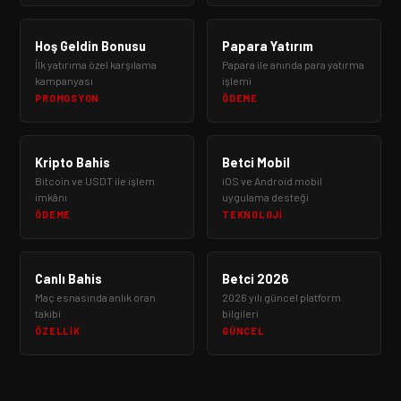
Hoş Geldin Bonusu
Papara Yatırım
İlk yatırıma özel karşılama
Papara ile anında para yatırma
kampanyası
işlemi
PROMOSYON
ÖDEME
Kripto Bahis
Betci Mobil
Bitcoin ve USDT ile işlem
iOS ve Android mobil
imkânı
uygulama desteği
ÖDEME
TEKNOLOJI
Canlı Bahis
Betci 2026
Maç esnasında anlık oran
2026 yılı güncel platform
takibi
bilgileri
ÖZELLIK
GÜNCEL