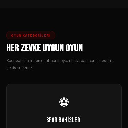
OYUN KATEGORILERI
Her Zevke Uygun Oyun
Spor bahislerinden canlı casinoya, slotlardan sanal sporlara
geniş seçenek
⚽
Spor Bahisleri