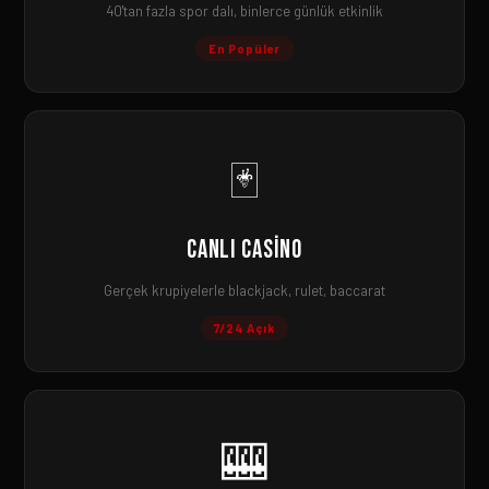
40'tan fazla spor dalı, binlerce günlük etkinlik
En Popüler
🃏
Canlı Casino
Gerçek krupiyelerle blackjack, rulet, baccarat
7/24 Açık
🎰