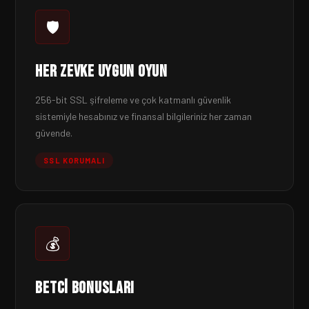
🛡️
Her Zevke Uygun Oyun
256-bit SSL şifreleme ve çok katmanlı güvenlik
sistemiyle hesabınız ve finansal bilgileriniz her zaman
güvende.
SSL KORUMALI
💰
Betci Bonusları