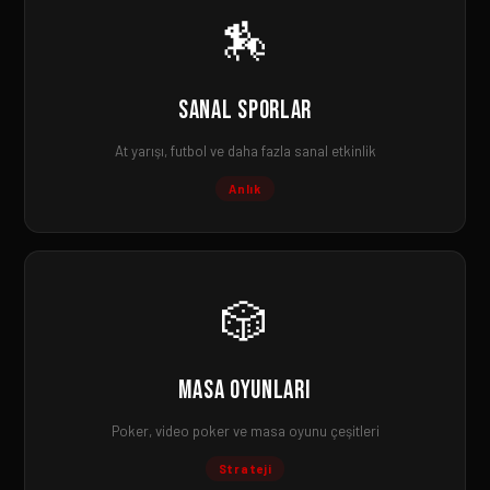
🏇
Sanal Sporlar
At yarışı, futbol ve daha fazla sanal etkinlik
Anlık
🎲
Masa Oyunları
Poker, video poker ve masa oyunu çeşitleri
Strateji