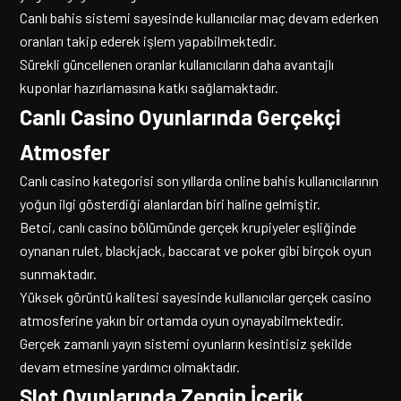
Canlı bahis sistemi sayesinde kullanıcılar maç devam ederken
oranları takip ederek işlem yapabilmektedir.
Sürekli güncellenen oranlar kullanıcıların daha avantajlı
kuponlar hazırlamasına katkı sağlamaktadır.
Canlı Casino Oyunlarında Gerçekçi
Atmosfer
Canlı casino kategorisi son yıllarda online bahis kullanıcılarının
yoğun ilgi gösterdiği alanlardan biri haline gelmiştir.
Betci, canlı casino bölümünde gerçek krupiyeler eşliğinde
oynanan rulet, blackjack, baccarat ve poker gibi birçok oyun
sunmaktadır.
Yüksek görüntü kalitesi sayesinde kullanıcılar gerçek casino
atmosferine yakın bir ortamda oyun oynayabilmektedir.
Gerçek zamanlı yayın sistemi oyunların kesintisiz şekilde
devam etmesine yardımcı olmaktadır.
Slot Oyunlarında Zengin İçerik