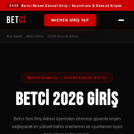
Betci Resmi Güncel Giriş — Kesintisiz & Güvenli Erişim
2026
Bet
Ci
HEMEN GIRIŞ YAP
Ana Sayfa
Betci Giriş
2026 Güncel Adres
2026 GÜNCEL · RESMI ADRES AKTIF
Betci 2026 GİRİŞ
Betci Yeni Giriş Adresi üzerinden sitemize güvenle erişim
sağlayarak en yüksek bahis oranlarının ve oyunlarının eşsiz