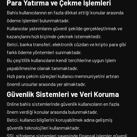
Para Yatırma ve Çekme İşlemleri
Bahis kullanıcılarının en fazla dikkat ettiği konular arasında
ödeme işlemleri bulunmaktadır.
Kullanıcılar yatırımlarını güvenli şekilde gerçekleştirmek ve
kazançlarını hızlı biçimde çekmek istemektedir.
Betci, banka transferi, elektronik cüzdan ve kripto para gibi
farklı ödeme yöntemleri sunmaktadır.
Bu çeşitlilik kullanıcıların kendi tercihlerine uygun işlem
yapabilmesine olanak tanımaktadır.
Hızlı para çekim süreçleri kullanıcı memnuniyetini artıran
önemli unsurlar arasında yer almaktadır.
Güvenlik Sistemleri ve Veri Koruma
Online bahis sistemlerinde güvenlik kullanıcıların en fazla
önem verdiği konular arasında bulunmaktadır.
Betci, kullanıcı bilgilerini koruyabilmek adına gelişmiş
güvenlik teknolojileri kullanmaktadır.
SSL şifreleme sistemleri sayesinde finansal işlemler güvenli