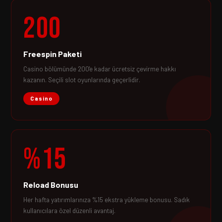
200
Freespin Paketi
Casino bölümünde 200'e kadar ücretsiz çevirme hakkı
kazanın. Seçili slot oyunlarında geçerlidir.
Casino
%15
Reload Bonusu
Her hafta yatırımlarınıza %15 ekstra yükleme bonusu. Sadık
kullanıcılara özel düzenli avantaj.