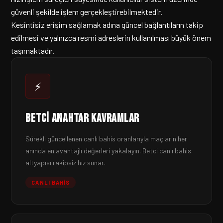
güvenli şekilde işlem gerçekleştirebilmektedir.
Kesintisiz erişim sağlamak adına güncel bağlantıların takip
edilmesi ve yalnızca resmi adreslerin kullanılması büyük önem
taşımaktadır.
⚡
Betci Anahtar Kavramlar
Sürekli güncellenen canlı bahis oranlarıyla maçların her
anında en avantajlı değerleri yakalayın. Betci canlı bahis
altyapısı rakipsiz hız sunar.
CANLI BAHIS