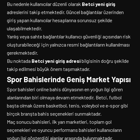
Bu nedenle kullanıcılar düzenli olarak
Betci yeni giriş
adreslerini takip etmektedir. Güncel bağlantılar üzerinden
giriş yapan kullanıcılar hesaplarına sorunsuz şekilde
ulaşabilmektedir.
Yanlış veya sahte bağlantılar kullanıcı güvenliği açısından risk
oluşturabileceği için yalnızca resmi bağlantıların kullanılması
gerekmektedir.
Bu noktada
Betci yeni giriş adresi
bilgisinin doğru şekilde
takip edilmesi büyük önem taşımaktadır.
Spor Bahislerinde Geniş Market Yapısı
Spor bahisleri online bahis dünyasının en yoğun ilgi gören
alanlarından biri olmaya devam etmektedir. Betci, futbol
başta olmak üzere basketbol, tenis, voleybol ve e-spor gibi
birçok branşta bahis seçenekleri sunmaktadır.
Maç sonucu bahisleri, ilk yarı marketleri, toplam gol
seçenekleri ve oyuncu performans bahisleri kullanıcıların
yoğun ilgi gösterdiği alanlar arasında bulunmaktadır.