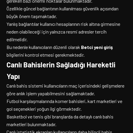
gereken bazı önemli noktalar bulunmaktadır.
Özellikle güncel bağlantının kullanılması güvenlik açısından
büyük önem taşımaktadır.
Yanlış bağlantılar kullanıcı hesaplarının risk altına girmesine
neden olabileceği için yalnızca resmi adresler tercih
edilmelidir.
Bu nedenle kullanıcıların düzenli olarak
Betci yeni giriş
bilgilerini kontrol etmesi gerekmektedir.
Canlı Bahislerin Sağladığı Hareketli
Yapı
Canlı bahis sistemi kullanıcıların maç içerisindeki gelişmelere
göre anlık işlem yapabilmesini sağlamaktadır.
Futbol karşılaşmalarında korner bahisleri, kart marketleri ve
gol seçenekleri yoğun ilgi görmektedir.
Basketbol ve tenis gibi branşlarda da detaylı canlı bahis
marketleri bulunmaktadır.
Canlı istatistik ekranları kullanıcıların daha bilinçli bahis