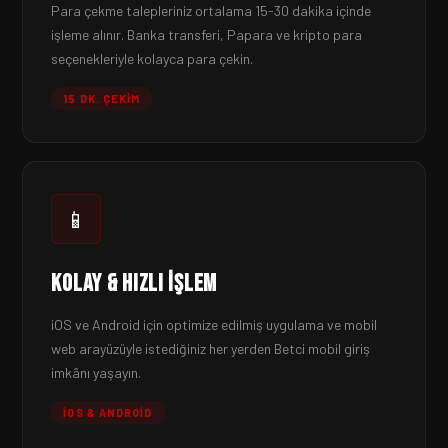
Para çekme talepleriniz ortalama 15-30 dakika içinde
işleme alınır. Banka transferi, Papara ve kripto para
seçenekleriyle kolayca para çekin.
15 DK. ÇEKIM
📱
Kolay & Hızlı İşlem
iOS ve Android için optimize edilmiş uygulama ve mobil
web arayüzüyle istediğiniz her yerden Betci mobil giriş
imkânı yaşayın.
IOS & ANDROID