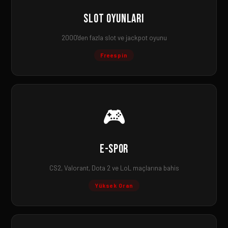
Slot Oyunları
2000'den fazla slot ve jackpot oyunu
Freespin
🎮
E-Spor
CS2, Valorant, Dota 2 ve LoL maçlarına bahis
Yüksek Oran