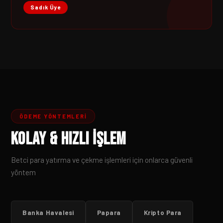
Sadık Üye
ÖDEME YÖNTEMLERI
Kolay & Hızlı İşlem
Betci para yatırma ve çekme işlemleri için onlarca güvenli
yöntem
Banka Havalesi
Papara
Kripto Para