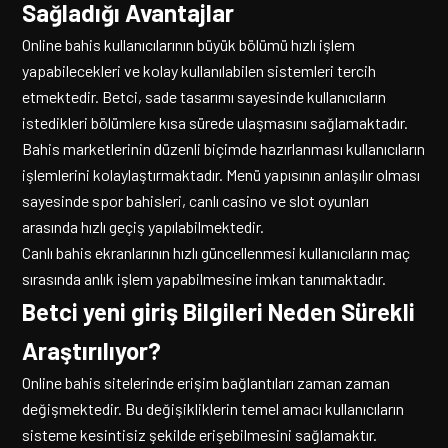
Sağladığı Avantajlar
Online bahis kullanıcılarının büyük bölümü hızlı işlem
yapabilecekleri ve kolay kullanılabilen sistemleri tercih
etmektedir. Betci, sade tasarımı sayesinde kullanıcıların
istedikleri bölümlere kısa sürede ulaşmasını sağlamaktadır.
Bahis marketlerinin düzenli biçimde hazırlanması kullanıcıların
işlemlerini kolaylaştırmaktadır. Menü yapısının anlaşılır olması
sayesinde spor bahisleri, canlı casino ve slot oyunları
arasında hızlı geçiş yapılabilmektedir.
Canlı bahis ekranlarının hızlı güncellenmesi kullanıcıların maç
sırasında anlık işlem yapabilmesine imkan tanımaktadır.
Betci yeni giriş
Bilgileri Neden Sürekli
Araştırılıyor?
Online bahis sitelerinde erişim bağlantıları zaman zaman
değişmektedir. Bu değişikliklerin temel amacı kullanıcıların
sisteme kesintisiz şekilde erişebilmesini sağlamaktır.