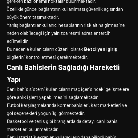
gereken bazı önemli noktalar bulunmaktadır.
Özellikle güncel bağlantının kullanılması güvenlik açısından
büyük önem taşımaktadır.
Yanlış bağlantılar kullanıcı hesaplarının risk altına girmesine
neden olabileceği için yalnızca resmi adresler tercih
edilmelidir.
Bu nedenle kullanıcıların düzenli olarak
Betci yeni giriş
bilgilerini kontrol etmesi gerekmektedir.
Canlı Bahislerin Sağladığı Hareketli
Yapı
Canlı bahis sistemi kullanıcıların maç içerisindeki gelişmelere
göre anlık işlem yapabilmesini sağlamaktadır.
Futbol karşılaşmalarında korner bahisleri, kart marketleri ve
gol seçenekleri yoğun ilgi görmektedir.
Basketbol ve tenis gibi branşlarda da detaylı canlı bahis
marketleri bulunmaktadır.
Canlı istatistik ekranları kullanıcıların daha bilinçli bahis