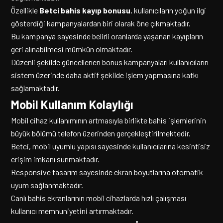
Özellikle
Betci bahis kayıp bonusu
, kullanıcıların yoğun ilgi
gösterdiği kampanyalardan biri olarak öne çıkmaktadır.
Bu kampanya sayesinde belirli oranlarda yaşanan kayıpların
geri alınabilmesi mümkün olmaktadır.
Düzenli şekilde güncellenen bonus kampanyaları kullanıcıların
sistem üzerinde daha aktif şekilde işlem yapmasına katkı
sağlamaktadır.
Mobil Kullanım Kolaylığı
Mobil cihaz kullanımının artmasıyla birlikte bahis işlemlerinin
büyük bölümü telefon üzerinden gerçekleştirilmektedir.
Betci, mobil uyumlu yapısı sayesinde kullanıcılarına kesintisiz
erişim imkanı sunmaktadır.
Responsive tasarım sayesinde ekran boyutlarına otomatik
uyum sağlanmaktadır.
Canlı bahis ekranlarının mobil cihazlarda hızlı çalışması
kullanıcı memnuniyetini artırmaktadır.