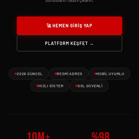
bonusların tadını çıkarın.
🚀 HEMEN GIRIŞ YAP
PLATFORM KEŞFET →
2026 GÜNCEL
RESMI ADRES
MOBIL UYUMLU
HIZLI SISTEM
SSL GÜVENLI
10M+
%98