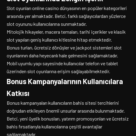
Slot oyunları online casino dünyasının en popüler kategorileri
arasında yer almaktadır. Betci, farklı sağlayıcılardan yüzlerce
slot oyununu kullanıcılarına sunmaktadır.
Mitolojik hikayeler, macera temaları, tarihi içerikler ve klasik
slot yapıları geniş kullanıcı kitlesine hitap etmektedir.
Bonus turları, ücretsiz dönüşler ve jackpot sistemleri slot
oyunlarının daha heyecanlı hale gelmesini sağlamaktadır.
Mobil uyumlu yapı sayesinde kullanıcılar telefon ve tablet
üzerinden slot oyunlarına erişim sağlayabilmektedir.
Bonus Kampanyalarının Kullanıcılara
Katkısı
Bonus kampanyaları kullanıcıların bahis sitesi tercihlerini
doğrudan etkileyen önemli unsurlar arasında bulunmaktadır.
Betci, yeni üyelik bonusları, yatırım promosyonları ve ücretsiz
bahis fırsatlarıyla kullanıcılarına çeşitli avantajlar
sağlamaktadır.