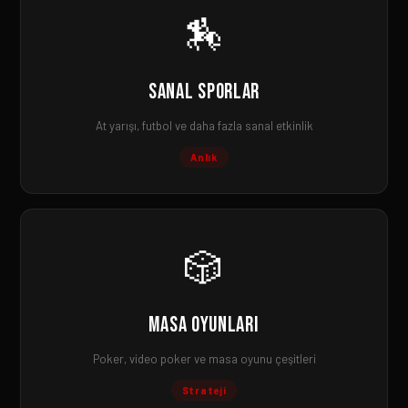
🏇
Sanal Sporlar
At yarışı, futbol ve daha fazla sanal etkinlik
Anlık
🎲
Masa Oyunları
Poker, video poker ve masa oyunu çeşitleri
Strateji