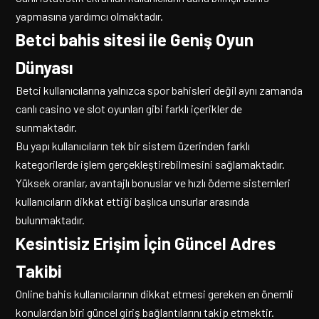
yapmasına yardımcı olmaktadır.
Betci bahis sitesi
ile Geniş Oyun
Dünyası
Betci kullanıcılarına yalnızca spor bahisleri değil aynı zamanda
canlı casino ve slot oyunları gibi farklı içerikler de
sunmaktadır.
Bu yapı kullanıcıların tek bir sistem üzerinden farklı
kategorilerde işlem gerçekleştirebilmesini sağlamaktadır.
Yüksek oranlar, avantajlı bonuslar ve hızlı ödeme sistemleri
kullanıcıların dikkat ettiği başlıca unsurlar arasında
bulunmaktadır.
Kesintisiz Erişim İçin Güncel Adres
Takibi
Online bahis kullanıcılarının dikkat etmesi gereken en önemli
konulardan biri güncel giriş bağlantılarını takip etmektir.