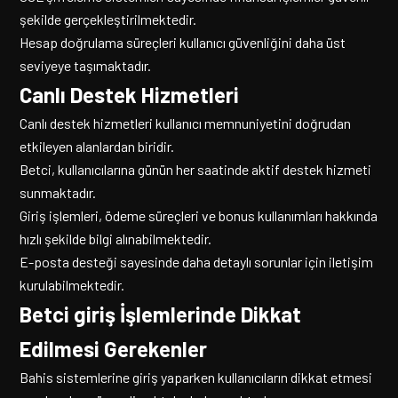
şekilde gerçekleştirilmektedir.
Hesap doğrulama süreçleri kullanıcı güvenliğini daha üst
seviyeye taşımaktadır.
Canlı Destek Hizmetleri
Canlı destek hizmetleri kullanıcı memnuniyetini doğrudan
etkileyen alanlardan biridir.
Betci, kullanıcılarına günün her saatinde aktif destek hizmeti
sunmaktadır.
Giriş işlemleri, ödeme süreçleri ve bonus kullanımları hakkında
hızlı şekilde bilgi alınabilmektedir.
E-posta desteği sayesinde daha detaylı sorunlar için iletişim
kurulabilmektedir.
Betci giriş
İşlemlerinde Dikkat
Edilmesi Gerekenler
Bahis sistemlerine giriş yaparken kullanıcıların dikkat etmesi