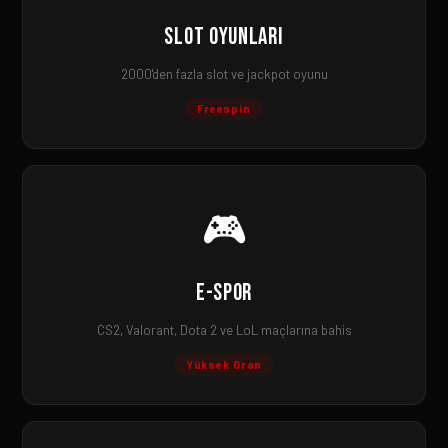
Slot Oyunları
2000'den fazla slot ve jackpot oyunu
Freespin
🎮
E-Spor
CS2, Valorant, Dota 2 ve LoL maçlarına bahis
Yüksek Oran