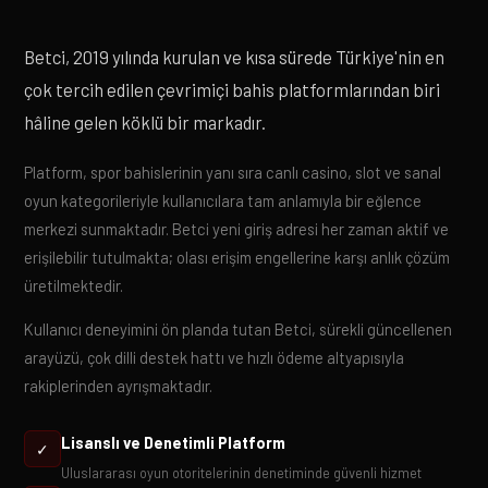
Betci, 2019 yılında kurulan ve kısa sürede Türkiye'nin en
çok tercih edilen çevrimiçi bahis platformlarından biri
hâline gelen köklü bir markadır.
Platform, spor bahislerinin yanı sıra canlı casino, slot ve sanal
oyun kategorileriyle kullanıcılara tam anlamıyla bir eğlence
merkezi sunmaktadır. Betci yeni giriş adresi her zaman aktif ve
erişilebilir tutulmakta; olası erişim engellerine karşı anlık çözüm
üretilmektedir.
Kullanıcı deneyimini ön planda tutan Betci, sürekli güncellenen
arayüzü, çok dilli destek hattı ve hızlı ödeme altyapısıyla
rakiplerinden ayrışmaktadır.
Lisanslı ve Denetimli Platform
✓
Uluslararası oyun otoritelerinin denetiminde güvenli hizmet