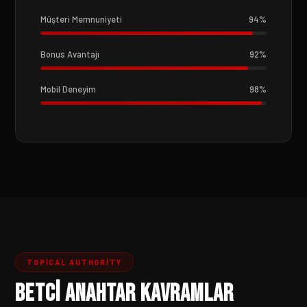
Müşteri Memnuniyeti
94%
Bonus Avantajı
92%
Mobil Deneyim
98%
TOPICAL AUTHORITY
Betci Anahtar Kavramlar