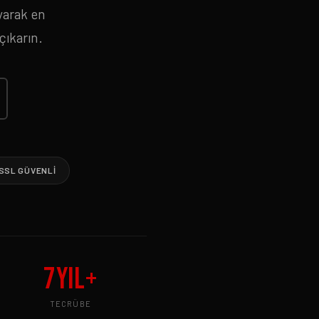
yarak en
çıkarın.
SSL GÜVENLI
7yıl+
TECRÜBE