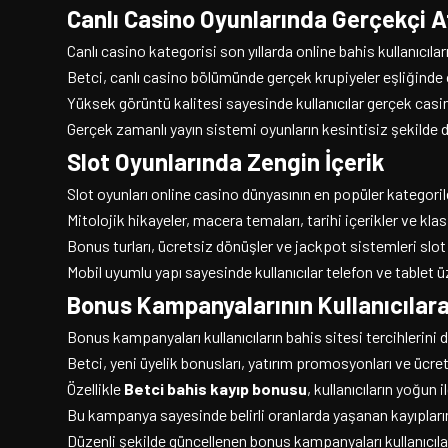
Canlı Casino Oyunlarında Gerçekçi 
Canlı casino kategorisi son yıllarda online bahis kullanıcılar
Betci, canlı casino bölümünde gerçek krupiyeler eşliğinde
Yüksek görüntü kalitesi sayesinde kullanıcılar gerçek cas
Gerçek zamanlı yayın sistemi oyunların kesintisiz şekilde
Slot Oyunlarında Zengin İçerik
Slot oyunları online casino dünyasının en popüler kategorile
Mitolojik hikayeler, macera temaları, tarihi içerikler ve klas
Bonus turları, ücretsiz dönüşler ve jackpot sistemleri slo
Mobil uyumlu yapı sayesinde kullanıcılar telefon ve tablet 
Bonus Kampanyalarının Kullanıcılara
Bonus kampanyaları kullanıcıların bahis sitesi tercihlerin
Betci, yeni üyelik bonusları, yatırım promosyonları ve ücrets
Özellikle
Betci bahis kayıp bonusu
, kullanıcıların yoğun
Bu kampanya sayesinde belirli oranlarda yaşanan kayıpları
Düzenli şekilde güncellenen bonus kampanyaları kullanıcıl