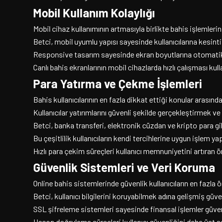
Mobil Kullanım Kolaylığı
Mobil cihaz kullanımının artmasıyla birlikte bahis işlemler
Betci, mobil uyumlu yapısı sayesinde kullanıcılarına kesin
Responsive tasarım sayesinde ekran boyutlarına otomati
Canlı bahis ekranlarının mobil cihazlarda hızlı çalışması ku
Para Yatırma ve Çekme İşlemleri
Bahis kullanıcılarının en fazla dikkat ettiği konular arasın
Kullanıcılar yatırımlarını güvenli şekilde gerçekleştirmek v
Betci, banka transferi, elektronik cüzdan ve kripto para g
Bu çeşitlilik kullanıcıların kendi tercihlerine uygun işlem 
Hızlı para çekim süreçleri kullanıcı memnuniyetini artıran 
Güvenlik Sistemleri ve Veri Koruma
Online bahis sistemlerinde güvenlik kullanıcıların en fazla
Betci, kullanıcı bilgilerini koruyabilmek adına gelişmiş güve
SSL şifreleme sistemleri sayesinde finansal işlemler güven
Hesap doğrulama süreçleri kullanıcı güvenliğini daha üst s