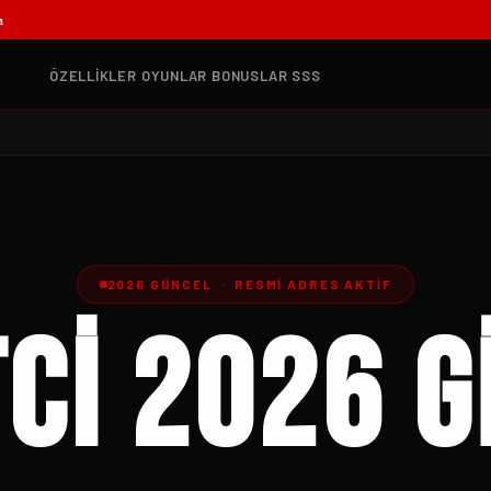
m
ÖZELLIKLER
OYUNLAR
BONUSLAR
SSS
2026 GÜNCEL · RESMI ADRES AKTIF
ci 2026 G