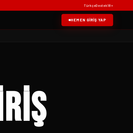
Türkçe
Destek
18+
HEMEN GIRIŞ YAP
İRİŞ