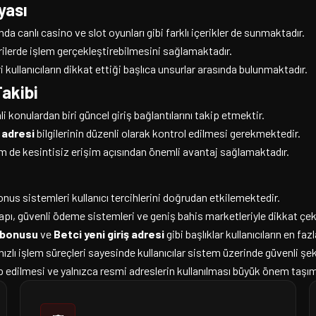
yası
nda canlı casino ve slot oyunları gibi farklı içerikler de sunmaktadır.
orilerde işlem gerçekleştirebilmesini sağlamaktadır.
 kullanıcıların dikkat ettiği başlıca unsurlar arasında bulunmaktadır.
Takibi
i konulardan biri güncel giriş bağlantılarını takip etmektir.
ş adresi
bilgilerinin düzenli olarak kontrol edilmesi gerekmektedir.
m de kesintisiz erişim açısından önemli avantaj sağlamaktadır.
bonus sistemleri kullanıcı tercihlerini doğrudan etkilemektedir.
yapı, güvenli ödeme sistemleri ve geniş bahis marketleriyle dikkat çe
p bonusu
ve
Betci yeni giriş adresi
gibi başlıklar kullanıcıların en fa
hızlı işlem süreçleri sayesinde kullanıcılar sistem üzerinde güvenli şe
p edilmesi ve yalnızca resmi adreslerin kullanılması büyük önem taşım