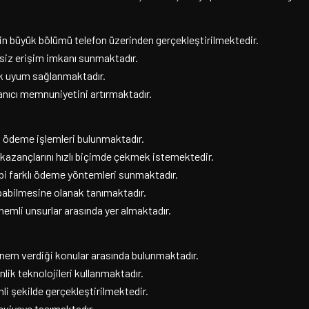
inin büyük bölümü telefon üzerinden gerçekleştirilmektedir.
tisiz erişim imkanı sunmaktadır.
k uyum sağlanmaktadır.
llanıcı memnuniyetini artırmaktadır.
da ödeme işlemleri bulunmaktadır.
e kazançlarını hızlı biçimde çekmek istemektedir.
ibi farklı ödeme yöntemleri sunmaktadır.
yapabilmesine olanak tanımaktadır.
önemli unsurlar arasında yer almaktadır.
 önem verdiği konular arasında bulunmaktadır.
nlik teknolojileri kullanmaktadır.
li şekilde gerçekleştirilmektedir.
eviyeye taşımaktadır.