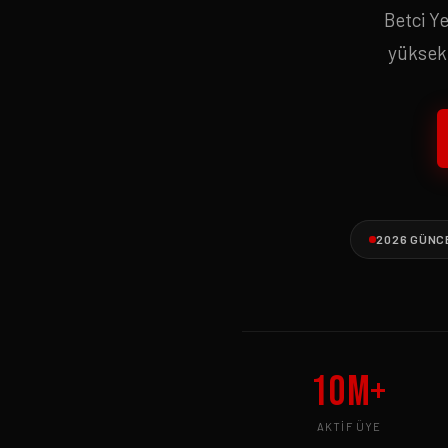
Betci Y
yüksek 
2026 GÜNC
10M+
AKTIF ÜYE