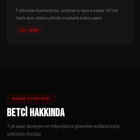
Futboldan basketbola, tenisten e-spora kadar 40'tan
fazla spor dalına yüksek oranlarla bahis yapın.
40+ SPOR
MARKA OTORITESI
Betci Hakkında
7 yılı aşan deneyim ve milyonlarca güvenilen kullanıcısıyla
sektörün öncüsü