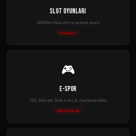
Slot Oyunları
2000'den fazla slot ve jackpot oyunu
Freespin
🎮
E-Spor
CS2, Valorant, Dota 2 ve LoL maçlarına bahis
Yüksek Oran