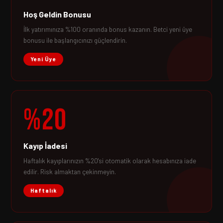
Hoş Geldin Bonusu
İlk yatırımınıza %100 oranında bonus kazanın. Betci yeni üye
bonusu ile başlangıcınızı güçlendirin.
Yeni Üye
%20
Kayıp İadesi
Haftalık kayıplarınızın %20'si otomatik olarak hesabınıza iade
edilir. Risk almaktan çekinmeyin.
Haftalık