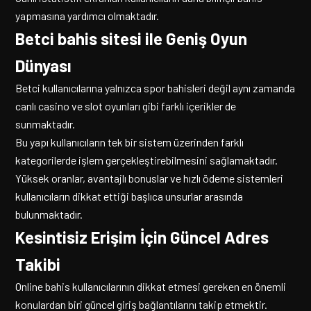
yapmasına yardımcı olmaktadır.
Betci bahis sitesi
ile Geniş Oyun
Dünyası
Betci kullanıcılarına yalnızca spor bahisleri değil aynı zamanda
canlı casino ve slot oyunları gibi farklı içerikler de
sunmaktadır.
Bu yapı kullanıcıların tek bir sistem üzerinden farklı
kategorilerde işlem gerçekleştirebilmesini sağlamaktadır.
Yüksek oranlar, avantajlı bonuslar ve hızlı ödeme sistemleri
kullanıcıların dikkat ettiği başlıca unsurlar arasında
bulunmaktadır.
Kesintisiz Erişim İçin Güncel Adres
Takibi
Online bahis kullanıcılarının dikkat etmesi gereken en önemli
konulardan biri güncel giriş bağlantılarını takip etmektir.