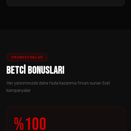
PROMOSYONLAR
Betci Bonusları
Her yatırımınızda daha fazla kazanma fırsatı sunan özel
kampanyalar
%100