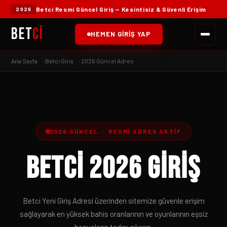
Betci Resmi Güncel Giriş — Kesintisiz & Güvenli Erişim
2026
Bet
Ci
HEMEN GIRIŞ YAP
Ana Sayfa
Betci Giriş
2026 Güncel Adres
2026 GÜNCEL · RESMI ADRES AKTIF
Betci 2026 GİRİŞ
Betci Yeni Giriş Adresi üzerinden sitemize güvenle erişim
sağlayarak en yüksek bahis oranlarının ve oyunlarının eşsiz