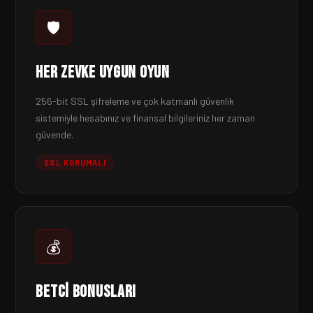
🛡️
Her Zevke Uygun Oyun
256-bit SSL şifreleme ve çok katmanlı güvenlik
sistemiyle hesabınız ve finansal bilgileriniz her zaman
güvende.
SSL KORUMALI
💰
Betci Bonusları