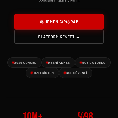
bonusların tadını çıkarın.
🚀 HEMEN GIRIŞ YAP
PLATFORM KEŞFET →
2026 GÜNCEL
RESMI ADRES
MOBIL UYUMLU
HIZLI SISTEM
SSL GÜVENLI
10M+
%98