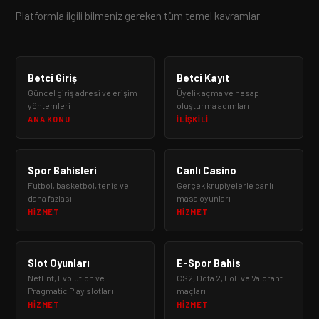
Platformla ilgili bilmeniz gereken tüm temel kavramlar
Betci Giriş
Betci Kayıt
Güncel giriş adresi ve erişim
Üyelik açma ve hesap
yöntemleri
oluşturma adımları
ANA KONU
İLIŞKILI
Spor Bahisleri
Canlı Casino
Futbol, basketbol, tenis ve
Gerçek krupiyelerle canlı
daha fazlası
masa oyunları
HIZMET
HIZMET
Slot Oyunları
E-Spor Bahis
NetEnt, Evolution ve
CS2, Dota 2, LoL ve Valorant
Pragmatic Play slotları
maçları
HIZMET
HIZMET