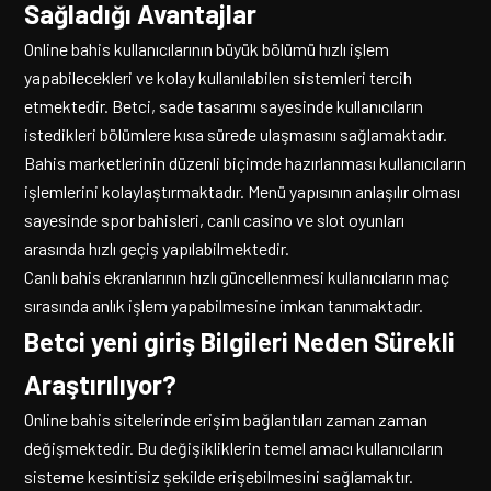
Sağladığı Avantajlar
Online bahis kullanıcılarının büyük bölümü hızlı işlem
yapabilecekleri ve kolay kullanılabilen sistemleri tercih
etmektedir. Betci, sade tasarımı sayesinde kullanıcıların
istedikleri bölümlere kısa sürede ulaşmasını sağlamaktadır.
Bahis marketlerinin düzenli biçimde hazırlanması kullanıcıların
işlemlerini kolaylaştırmaktadır. Menü yapısının anlaşılır olması
sayesinde spor bahisleri, canlı casino ve slot oyunları
arasında hızlı geçiş yapılabilmektedir.
Canlı bahis ekranlarının hızlı güncellenmesi kullanıcıların maç
sırasında anlık işlem yapabilmesine imkan tanımaktadır.
Betci yeni giriş
Bilgileri Neden Sürekli
Araştırılıyor?
Online bahis sitelerinde erişim bağlantıları zaman zaman
değişmektedir. Bu değişikliklerin temel amacı kullanıcıların
sisteme kesintisiz şekilde erişebilmesini sağlamaktır.