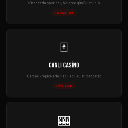
40'tan fazla spor dalı, binlerce günlük etkinlik
En Popüler
🃏
Canlı Casino
Gerçek krupiyelerle blackjack, rulet, baccarat
7/24 Açık
🎰