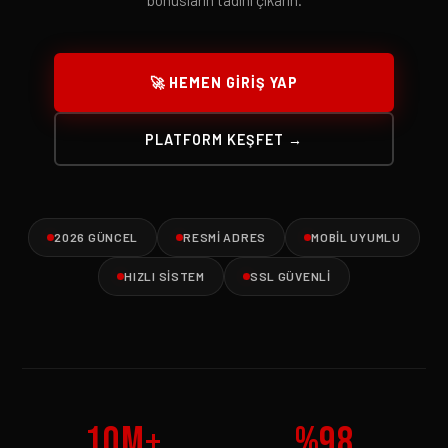
bonusların tadını çıkarın.
🚀 HEMEN GIRIŞ YAP
PLATFORM KEŞFET →
2026 GÜNCEL
RESMI ADRES
MOBIL UYUMLU
HIZLI SISTEM
SSL GÜVENLI
10M+
%98