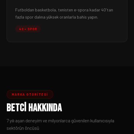
Futboldan basketbola, tenisten e-spora kadar 40'tan
fazla spor dalına yüksek oranlarla bahis yapın.
40+ SPOR
MARKA OTORITESI
Betci Hakkında
7 yılı aşan deneyim ve milyonlarca güvenilen kullanıcısıyla
sektörün öncüsü