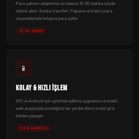
Para çekme talepleriniz ortalama 15-30 dakika içinde
işleme alınır. Banka transferi, Papara ve kripto para
seçenekleriyle kolayca para çekin.
15 DK. ÇEKIM
📱
Kolay & Hızlı İşlem
iOS ve Android için optimize edilmiş uygulama ve mobil
web arayüzüyle istediğiniz her yerden Betci mobil giriş
imkânı yaşayın.
IOS & ANDROID