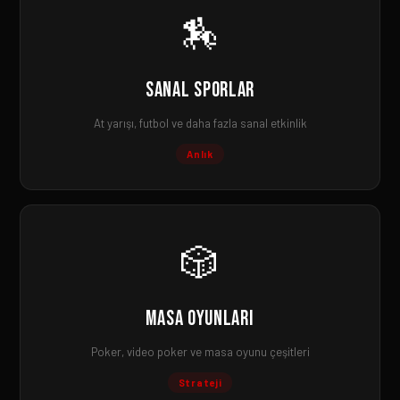
🏇
Sanal Sporlar
At yarışı, futbol ve daha fazla sanal etkinlik
Anlık
🎲
Masa Oyunları
Poker, video poker ve masa oyunu çeşitleri
Strateji