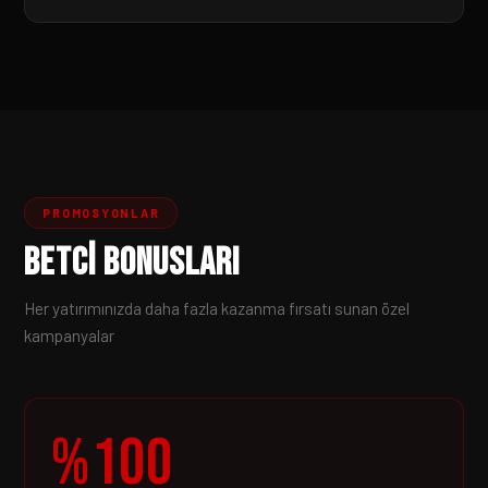
PROMOSYONLAR
Betci Bonusları
Her yatırımınızda daha fazla kazanma fırsatı sunan özel
kampanyalar
%100