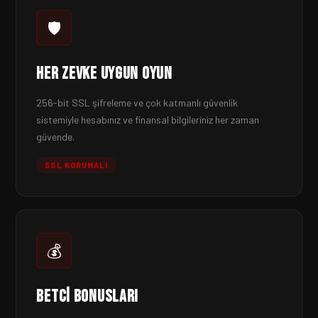
🛡️
Her Zevke Uygun Oyun
256-bit SSL şifreleme ve çok katmanlı güvenlik
sistemiyle hesabınız ve finansal bilgileriniz her zaman
güvende.
SSL KORUMALI
💰
Betci Bonusları