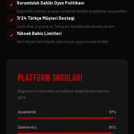
Sorumluluk Sahibi Oyun Politikası
✓
Bağımlılık önleme araçları ve kendi kendini engelleme seçenekleri
7/24 Türkçe Müşteri Desteği
✓
Canlı chat, e-posta ve Telegram kanallarıyla anında yardım
Yüksek Bahis Limitleri
✓
Hem küçük hem büyük yatırımcıya uygun esnek limitler
Platform Skorları
Bağımsız incelemeler ve kullanıcı değerlendirmelerine
göre
Güvenilirlik
97%
Ödeme Hızı
95%