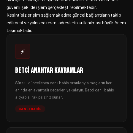
güvenli şekilde işlem gerçekleştirebilmektedir.
Kesintisiz erişim sağlamak adına güncel bağlantıların takip
edilmesi ve yalnızca resmi adreslerin kullanılması büyük önem
taşımaktadır.
⚡
Betci Anahtar Kavramlar
Sürekli güncellenen canlı bahis oranlarıyla maçların her
anında en avantajlı değerleri yakalayın. Betci canlı bahis
altyapısı rakipsiz hız sunar.
CANLI BAHIS