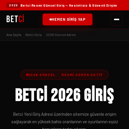
Betci Resmi Güncel Giriş — Kesintisiz & Güvenli Erişim
2026
Bet
Ci
HEMEN GIRIŞ YAP
Ana Sayfa
Betci Giriş
2026 Güncel Adres
2026 GÜNCEL · RESMI ADRES AKTIF
Betci 2026 GİRİŞ
Betci Yeni Giriş Adresi üzerinden sitemize güvenle erişim
sağlayarak en yüksek bahis oranlarının ve oyunlarının eşsiz