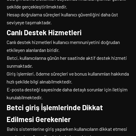
şekilde gerçekleştirilmektedir.
Hesap doğrulama süreçleri kullanıcı güvenliğini daha üst
seviyeye taşımaktadır.
Canlı Destek Hizmetleri
Canlı destek hizmetleri kullanıcı memnuniyetini doğrudan
etkileyen alanlardan biridir.
Betci, kullanıcılarına günün her saatinde aktif destek hizmeti
sunmaktadır.
Giriş işlemleri, ödeme süreçleri ve bonus kullanımları hakkında
hızlı şekilde bilgi alınabilmektedir.
E-posta desteği sayesinde daha detaylı sorunlar için iletişim
kurulabilmektedir.
Betci giriş
İşlemlerinde Dikkat
Edilmesi Gerekenler
Bahis sistemlerine giriş yaparken kullanıcıların dikkat etmesi