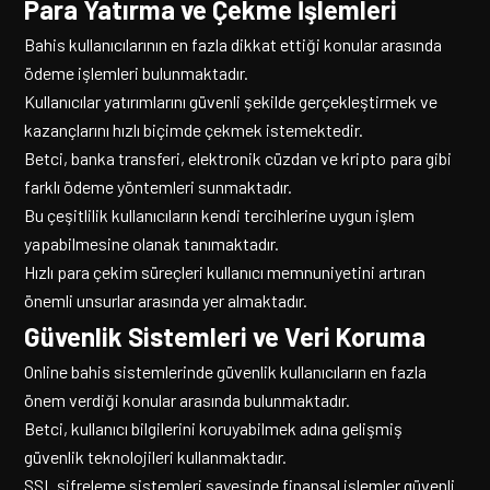
Para Yatırma ve Çekme İşlemleri
Bahis kullanıcılarının en fazla dikkat ettiği konular arasında
ödeme işlemleri bulunmaktadır.
Kullanıcılar yatırımlarını güvenli şekilde gerçekleştirmek ve
kazançlarını hızlı biçimde çekmek istemektedir.
Betci, banka transferi, elektronik cüzdan ve kripto para gibi
farklı ödeme yöntemleri sunmaktadır.
Bu çeşitlilik kullanıcıların kendi tercihlerine uygun işlem
yapabilmesine olanak tanımaktadır.
Hızlı para çekim süreçleri kullanıcı memnuniyetini artıran
önemli unsurlar arasında yer almaktadır.
Güvenlik Sistemleri ve Veri Koruma
Online bahis sistemlerinde güvenlik kullanıcıların en fazla
önem verdiği konular arasında bulunmaktadır.
Betci, kullanıcı bilgilerini koruyabilmek adına gelişmiş
güvenlik teknolojileri kullanmaktadır.
SSL şifreleme sistemleri sayesinde finansal işlemler güvenli