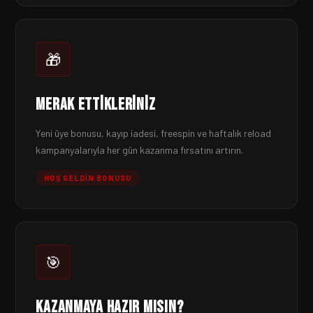
🎁
Merak Ettikleriniz
Yeni üye bonusu, kayıp iadesi, freespin ve haftalık reload
kampanyalarıyla her gün kazanma fırsatını artırın.
HOŞ GELDIN BONUSU
🎯
Kazanmaya Hazır mısın?