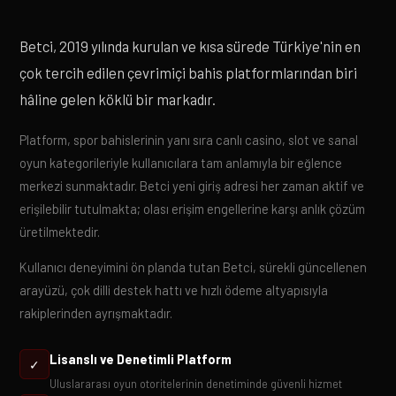
Betci, 2019 yılında kurulan ve kısa sürede Türkiye'nin en
çok tercih edilen çevrimiçi bahis platformlarından biri
hâline gelen köklü bir markadır.
Platform, spor bahislerinin yanı sıra canlı casino, slot ve sanal
oyun kategorileriyle kullanıcılara tam anlamıyla bir eğlence
merkezi sunmaktadır. Betci yeni giriş adresi her zaman aktif ve
erişilebilir tutulmakta; olası erişim engellerine karşı anlık çözüm
üretilmektedir.
Kullanıcı deneyimini ön planda tutan Betci, sürekli güncellenen
arayüzü, çok dilli destek hattı ve hızlı ödeme altyapısıyla
rakiplerinden ayrışmaktadır.
Lisanslı ve Denetimli Platform
✓
Uluslararası oyun otoritelerinin denetiminde güvenli hizmet