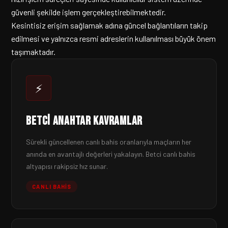
güvenli şekilde işlem gerçekleştirebilmektedir.
Kesintisiz erişim sağlamak adına güncel bağlantıların takip
edilmesi ve yalnızca resmi adreslerin kullanılması büyük önem
taşımaktadır.
⚡
Betci Anahtar Kavramlar
Sürekli güncellenen canlı bahis oranlarıyla maçların her
anında en avantajlı değerleri yakalayın. Betci canlı bahis
altyapısı rakipsiz hız sunar.
CANLI BAHIS