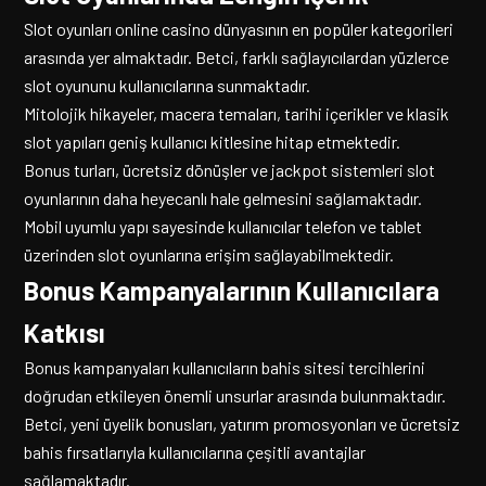
Slot oyunları online casino dünyasının en popüler kategorileri
arasında yer almaktadır. Betci, farklı sağlayıcılardan yüzlerce
slot oyununu kullanıcılarına sunmaktadır.
Mitolojik hikayeler, macera temaları, tarihi içerikler ve klasik
slot yapıları geniş kullanıcı kitlesine hitap etmektedir.
Bonus turları, ücretsiz dönüşler ve jackpot sistemleri slot
oyunlarının daha heyecanlı hale gelmesini sağlamaktadır.
Mobil uyumlu yapı sayesinde kullanıcılar telefon ve tablet
üzerinden slot oyunlarına erişim sağlayabilmektedir.
Bonus Kampanyalarının Kullanıcılara
Katkısı
Bonus kampanyaları kullanıcıların bahis sitesi tercihlerini
doğrudan etkileyen önemli unsurlar arasında bulunmaktadır.
Betci, yeni üyelik bonusları, yatırım promosyonları ve ücretsiz
bahis fırsatlarıyla kullanıcılarına çeşitli avantajlar
sağlamaktadır.