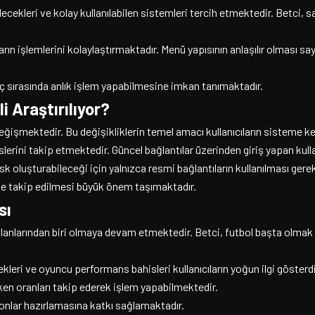
lecekleri ve kolay kullanılabilen sistemleri tercih etmektedir. Betci, s
rın işlemlerini kolaylaştırmaktadır. Menü yapısının anlaşılır olması say
maç sırasında anlık işlem yapabilmesine imkan tanımaktadır.
i Araştırılıyor?
eğişmektedir. Bu değişikliklerin temel amacı kullanıcıların sisteme ke
lerini takip etmektedir. Güncel bağlantılar üzerinden giriş yapan kull
risk oluşturabileceği için yalnızca resmi bağlantıların kullanılması ger
lde takip edilmesi büyük önem taşımaktadır.
sı
 alanlarından biri olmaya devam etmektedir. Betci, futbol başta olmak 
ekleri ve oyuncu performans bahisleri kullanıcıların yoğun ilgi gösterd
ken oranları takip ederek işlem yapabilmektedir.
uponlar hazırlamasına katkı sağlamaktadır.