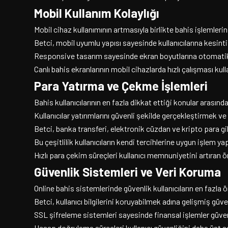
Mobil Kullanım Kolaylığı
Mobil cihaz kullanımının artmasıyla birlikte bahis işlemler
Betci, mobil uyumlu yapısı sayesinde kullanıcılarına kesin
Responsive tasarım sayesinde ekran boyutlarına otomati
Canlı bahis ekranlarının mobil cihazlarda hızlı çalışması ku
Para Yatırma ve Çekme İşlemleri
Bahis kullanıcılarının en fazla dikkat ettiği konular arasın
Kullanıcılar yatırımlarını güvenli şekilde gerçekleştirmek v
Betci, banka transferi, elektronik cüzdan ve kripto para g
Bu çeşitlilik kullanıcıların kendi tercihlerine uygun işlem 
Hızlı para çekim süreçleri kullanıcı memnuniyetini artıran 
Güvenlik Sistemleri ve Veri Koruma
Online bahis sistemlerinde güvenlik kullanıcıların en fazla
Betci, kullanıcı bilgilerini koruyabilmek adına gelişmiş güve
SSL şifreleme sistemleri sayesinde finansal işlemler güven
Hesap doğrulama süreçleri kullanıcı güvenliğini daha üst s