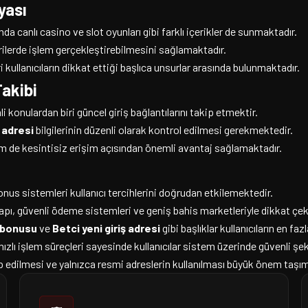
yası
nda canlı casino ve slot oyunları gibi farklı içerikler de sunmaktadır.
orilerde işlem gerçekleştirebilmesini sağlamaktadır.
 kullanıcıların dikkat ettiği başlıca unsurlar arasında bulunmaktadır.
Takibi
i konulardan biri güncel giriş bağlantılarını takip etmektir.
ş adresi
bilgilerinin düzenli olarak kontrol edilmesi gerekmektedir.
m de kesintisiz erişim açısından önemli avantaj sağlamaktadır.
bonus sistemleri kullanıcı tercihlerini doğrudan etkilemektedir.
yapı, güvenli ödeme sistemleri ve geniş bahis marketleriyle dikkat çe
p bonusu
ve
Betci yeni giriş adresi
gibi başlıklar kullanıcıların en fa
hızlı işlem süreçleri sayesinde kullanıcılar sistem üzerinde güvenli şe
p edilmesi ve yalnızca resmi adreslerin kullanılması büyük önem taşım