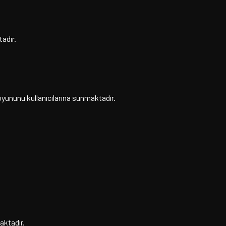
adır.
 oyununu kullanıcılarına sunmaktadır.
aktadır.