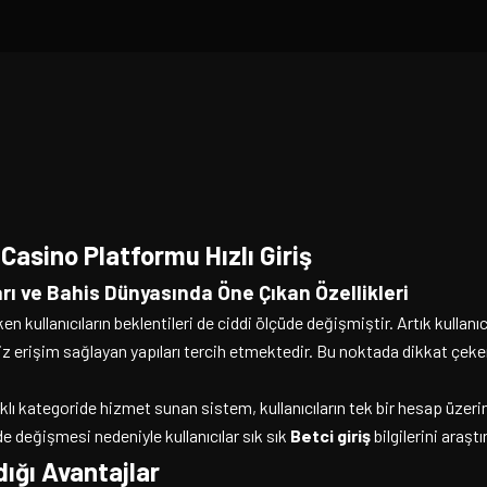
 Casino Platformu Hızlı Giriş
rı ve Bahis Dünyasında Öne Çıkan Özellikleri
en kullanıcıların beklentileri de ciddi ölçüde değişmiştir. Artık kullan
siz erişim sağlayan yapıları tercih etmektedir. Bu noktada dikkat çeke
rklı kategoride hizmet sunan sistem, kullanıcıların tek bir hesap üzer
de değişmesi nedeniyle kullanıcılar sık sık
Betci giriş
bilgilerini araşt
dığı Avantajlar