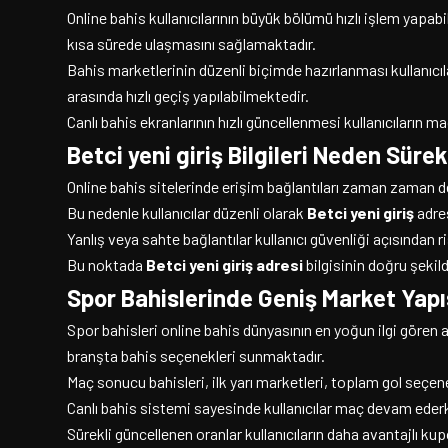
Online bahis kullanıcılarının büyük bölümü hızlı işlem yapabi
kısa sürede ulaşmasını sağlamaktadır.
Bahis marketlerinin düzenli biçimde hazırlanması kullanıcıla
arasında hızlı geçiş yapılabilmektedir.
Canlı bahis ekranlarının hızlı güncellenmesi kullanıcıların 
Betci yeni giriş
Bilgileri Neden Sürekl
Online bahis sitelerinde erişim bağlantıları zaman zaman d
Bu nedenle kullanıcılar düzenli olarak
Betci yeni giriş
adres
Yanlış veya sahte bağlantılar kullanıcı güvenliği açısından 
Bu noktada
Betci yeni giriş adresi
bilgisinin doğru şeki
Spor Bahislerinde Geniş Market Yapı
Spor bahisleri online bahis dünyasının en yoğun ilgi gören
branşta bahis seçenekleri sunmaktadır.
Maç sonucu bahisleri, ilk yarı marketleri, toplam gol seçen
Canlı bahis sistemi sayesinde kullanıcılar maç devam eder
Sürekli güncellenen oranlar kullanıcıların daha avantajlı k