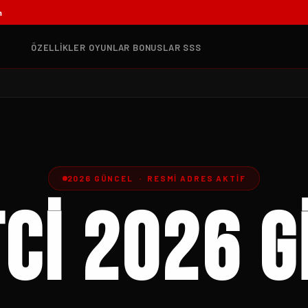
m
ÖZELLIKLER
OYUNLAR
BONUSLAR
SSS
2026 GÜNCEL · RESMI ADRES AKTIF
ci 2026 G