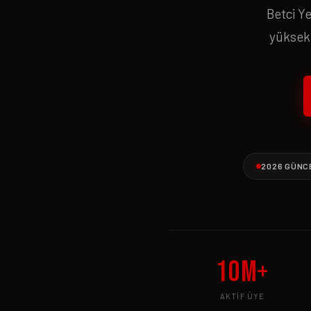
Betci Y
yüksek 
2026 GÜNC
10M+
AKTIF ÜYE