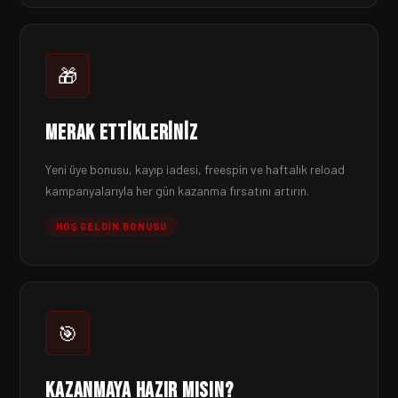
🎁
Merak Ettikleriniz
Yeni üye bonusu, kayıp iadesi, freespin ve haftalık reload
kampanyalarıyla her gün kazanma fırsatını artırın.
HOŞ GELDIN BONUSU
🎯
Kazanmaya Hazır mısın?