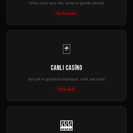
40'tan fazla spor dalı, binlerce günlük etkinlik
En Popüler
🃏
Canlı Casino
Gerçek krupiyelerle blackjack, rulet, baccarat
7/24 Açık
🎰