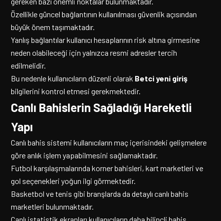
gereken bazı önemli noktalar bulunmaktadır.
Özellikle güncel bağlantının kullanılması güvenlik açısından
büyük önem taşımaktadır.
Yanlış bağlantılar kullanıcı hesaplarının risk altına girmesine
neden olabileceği için yalnızca resmi adresler tercih
edilmelidir.
Bu nedenle kullanıcıların düzenli olarak
Betci yeni giriş
bilgilerini kontrol etmesi gerekmektedir.
Canlı Bahislerin Sağladığı Hareketli
Yapı
Canlı bahis sistemi kullanıcıların maç içerisindeki gelişmelere
göre anlık işlem yapabilmesini sağlamaktadır.
Futbol karşılaşmalarında korner bahisleri, kart marketleri ve
gol seçenekleri yoğun ilgi görmektedir.
Basketbol ve tenis gibi branşlarda da detaylı canlı bahis
marketleri bulunmaktadır.
Canlı istatistik ekranları kullanıcıların daha bilinçli bahis