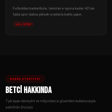
Futboldan basketbola, tenisten e-spora kadar 40'tan
fazla spor dalına yüksek oranlarla bahis yapın.
40+ SPOR
MARKA OTORITESI
Betci Hakkında
7 yılı aşan deneyim ve milyonlarca güvenilen kullanıcısıyla
sektörün öncüsü