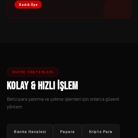
Sadık Üye
ÖDEME YÖNTEMLERI
Kolay & Hızlı İşlem
Betci para yatırma ve çekme işlemleri için onlarca güvenli
yöntem
Banka Havalesi
Papara
Kripto Para