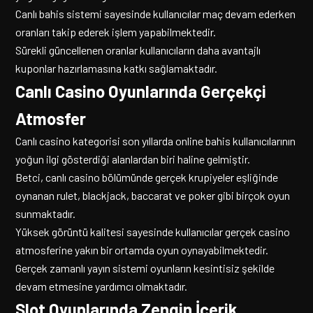
Canlı bahis sistemi sayesinde kullanıcılar maç devam ederken
oranları takip ederek işlem yapabilmektedir.
Sürekli güncellenen oranlar kullanıcıların daha avantajlı
kuponlar hazırlamasına katkı sağlamaktadır.
Canlı Casino Oyunlarında Gerçekçi
Atmosfer
Canlı casino kategorisi son yıllarda online bahis kullanıcılarının
yoğun ilgi gösterdiği alanlardan biri haline gelmiştir.
Betci, canlı casino bölümünde gerçek krupiyeler eşliğinde
oynanan rulet, blackjack, baccarat ve poker gibi birçok oyun
sunmaktadır.
Yüksek görüntü kalitesi sayesinde kullanıcılar gerçek casino
atmosferine yakın bir ortamda oyun oynayabilmektedir.
Gerçek zamanlı yayın sistemi oyunların kesintisiz şekilde
devam etmesine yardımcı olmaktadır.
Slot Oyunlarında Zengin İçerik