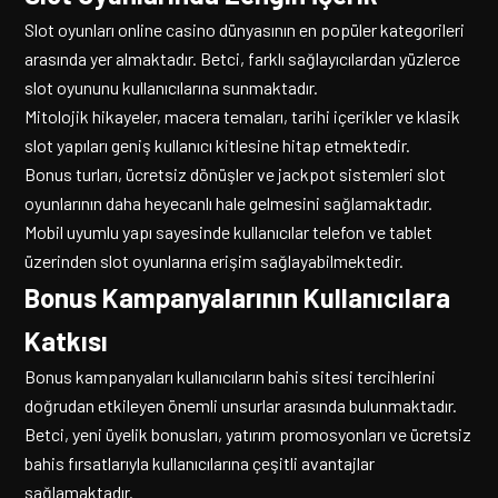
Slot oyunları online casino dünyasının en popüler kategorileri
arasında yer almaktadır. Betci, farklı sağlayıcılardan yüzlerce
slot oyununu kullanıcılarına sunmaktadır.
Mitolojik hikayeler, macera temaları, tarihi içerikler ve klasik
slot yapıları geniş kullanıcı kitlesine hitap etmektedir.
Bonus turları, ücretsiz dönüşler ve jackpot sistemleri slot
oyunlarının daha heyecanlı hale gelmesini sağlamaktadır.
Mobil uyumlu yapı sayesinde kullanıcılar telefon ve tablet
üzerinden slot oyunlarına erişim sağlayabilmektedir.
Bonus Kampanyalarının Kullanıcılara
Katkısı
Bonus kampanyaları kullanıcıların bahis sitesi tercihlerini
doğrudan etkileyen önemli unsurlar arasında bulunmaktadır.
Betci, yeni üyelik bonusları, yatırım promosyonları ve ücretsiz
bahis fırsatlarıyla kullanıcılarına çeşitli avantajlar
sağlamaktadır.