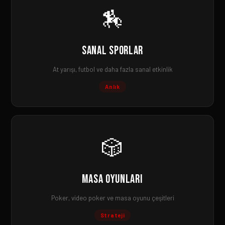
🏇
Sanal Sporlar
At yarışı, futbol ve daha fazla sanal etkinlik
Anlık
🎲
Masa Oyunları
Poker, video poker ve masa oyunu çeşitleri
Strateji