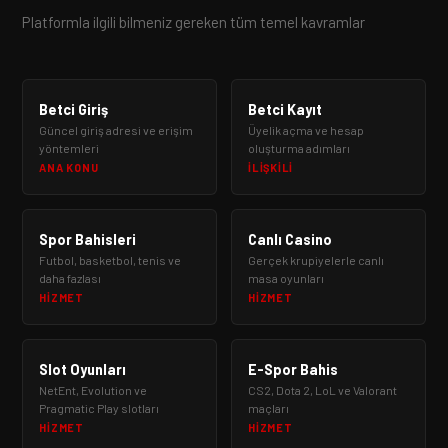
Platformla ilgili bilmeniz gereken tüm temel kavramlar
Betci Giriş
Betci Kayıt
Güncel giriş adresi ve erişim
Üyelik açma ve hesap
yöntemleri
oluşturma adımları
ANA KONU
İLIŞKILI
Spor Bahisleri
Canlı Casino
Futbol, basketbol, tenis ve
Gerçek krupiyelerle canlı
daha fazlası
masa oyunları
HIZMET
HIZMET
Slot Oyunları
E-Spor Bahis
NetEnt, Evolution ve
CS2, Dota 2, LoL ve Valorant
Pragmatic Play slotları
maçları
HIZMET
HIZMET