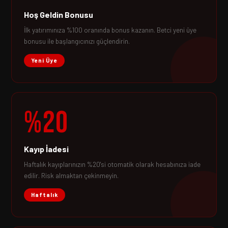
Hoş Geldin Bonusu
İlk yatırımınıza %100 oranında bonus kazanın. Betci yeni üye
bonusu ile başlangıcınızı güçlendirin.
Yeni Üye
%20
Kayıp İadesi
Haftalık kayıplarınızın %20'si otomatik olarak hesabınıza iade
edilir. Risk almaktan çekinmeyin.
Haftalık