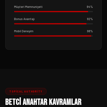
Müşteri Memnuniyeti
94%
Bonus Avantajı
92%
Mobil Deneyim
98%
TOPICAL AUTHORITY
Betci Anahtar Kavramlar