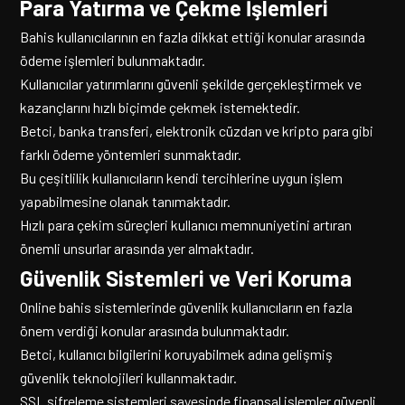
Para Yatırma ve Çekme İşlemleri
Bahis kullanıcılarının en fazla dikkat ettiği konular arasında
ödeme işlemleri bulunmaktadır.
Kullanıcılar yatırımlarını güvenli şekilde gerçekleştirmek ve
kazançlarını hızlı biçimde çekmek istemektedir.
Betci, banka transferi, elektronik cüzdan ve kripto para gibi
farklı ödeme yöntemleri sunmaktadır.
Bu çeşitlilik kullanıcıların kendi tercihlerine uygun işlem
yapabilmesine olanak tanımaktadır.
Hızlı para çekim süreçleri kullanıcı memnuniyetini artıran
önemli unsurlar arasında yer almaktadır.
Güvenlik Sistemleri ve Veri Koruma
Online bahis sistemlerinde güvenlik kullanıcıların en fazla
önem verdiği konular arasında bulunmaktadır.
Betci, kullanıcı bilgilerini koruyabilmek adına gelişmiş
güvenlik teknolojileri kullanmaktadır.
SSL şifreleme sistemleri sayesinde finansal işlemler güvenli