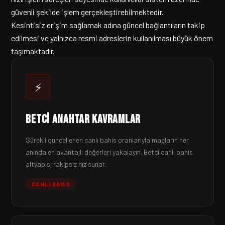
güvenli şekilde işlem gerçekleştirebilmektedir.
Kesintisiz erişim sağlamak adına güncel bağlantıların takip
edilmesi ve yalnızca resmi adreslerin kullanılması büyük önem
taşımaktadır.
⚡
Betci Anahtar Kavramlar
Sürekli güncellenen canlı bahis oranlarıyla maçların her
anında en avantajlı değerleri yakalayın. Betci canlı bahis
altyapısı rakipsiz hız sunar.
CANLI BAHIS