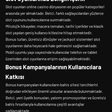
Slot oyunları online casino dünyasının en popüler kategorileri
arasında yer almaktadır. Betci, farklı sağlayıcılardan yüzlerce
slot oyununu kullanıcılarına sunmaktadır.
Mitolojik hikayeler, macera temaları, tarihi içerikler ve klasik
slot yapıları geniş kullanıcı kitlesine hitap etmektedir.
Bonus turları, ücretsiz dönüşler ve jackpot sistemleri slot
oyunlarının daha heyecanlı hale gelmesini sağlamaktadır.
Mobil uyumlu yapı sayesinde kullanıcılar telefon ve tablet
üzerinden slot oyunlarına erişim sağlayabilmektedir.
Bonus Kampanyalarının Kullanıcılara
Katkısı
Bonus kampanyaları kullanıcıların bahis sitesi tercihlerini
doğrudan etkileyen önemli unsurlar arasında bulunmaktadır.
Betci, yeni üyelik bonusları, yatırım promosyonları ve ücretsiz
bahis fırsatlarıyla kullanıcılarına çeşitli avantajlar
sağlamaktadır.