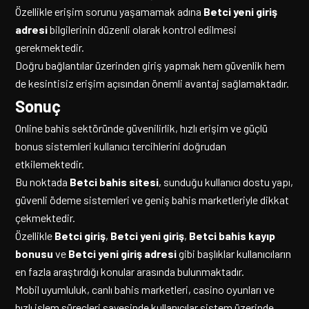
Özellikle erişim sorunu yaşamamak adına
Betci yeni giriş
adresi
bilgilerinin düzenli olarak kontrol edilmesi
gerekmektedir.
Doğru bağlantılar üzerinden giriş yapmak hem güvenlik hem
de kesintisiz erişim açısından önemli avantaj sağlamaktadır.
Sonuç
Online bahis sektöründe güvenilirlik, hızlı erişim ve güçlü
bonus sistemleri kullanıcı tercihlerini doğrudan
etkilemektedir.
Bu noktada
Betci bahis sitesi
, sunduğu kullanıcı dostu yapı,
güvenli ödeme sistemleri ve geniş bahis marketleriyle dikkat
çekmektedir.
Özellikle
Betci giriş
,
Betci yeni giriş
,
Betci bahis kayıp
bonusu
ve
Betci yeni giriş adresi
gibi başlıklar kullanıcıların
en fazla araştırdığı konular arasında bulunmaktadır.
Mobil uyumluluk, canlı bahis marketleri, casino oyunları ve
hızlı işlem süreçleri sayesinde kullanıcılar sistem üzerinde