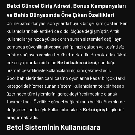
Betci Güncel Giriş Adresi, Bonus Kampanyaları
ve Bahis Dünyasında Öne Çıkan Özellikleri
Online bahis dünyası son yıllarda büyük bir gelişim gösterirken
kullanıcıların beklentileri de ciddi ölçüde değişmiştir. Artık
kullanıcılar yalnızca yüksek oran sunan sistemleri değil aynı
zamanda güvenilir altyapıya sahip, hızlı çalışan ve kesintisiz
erişim sağlayan yapıları tercih etmektedir. Bu noktada dikkat
çeken yapılardan biri olan
Betci bahis sitesi
, sunduğu
hizmet çeşitliliğiyle kullanıcıların ilgisini çekmektedir.
Spor bahislerinden canlı casino oyunlarına kadar birçok farklı
kategoride hizmet sunan sistem, kullanıcıların tek bir hesap
üzerinden tüm işlemlerini gerçekleştirebilmesine olanak
tanımaktadır. Özellikle güncel bağlantıların belirli dönemlerde
değişmesi nedeniyle kullanıcılar sık sık
Betci giriş
bilgilerini
araştırmaktadır.
Betci Sisteminin Kullanıcılara