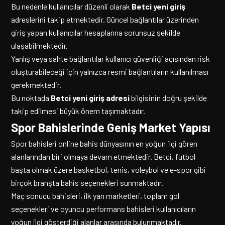
Bu nedenle kullanıcılar düzenli olarak
Betci yeni giriş
adreslerini takip etmektedir. Güncel bağlantılar üzerinden
giriş yapan kullanıcılar hesaplarına sorunsuz şekilde
ulaşabilmektedir.
Yanlış veya sahte bağlantılar kullanıcı güvenliği açısından risk
oluşturabileceği için yalnızca resmi bağlantıların kullanılması
gerekmektedir.
Bu noktada
Betci yeni giriş adresi
bilgisinin doğru şekilde
takip edilmesi büyük önem taşımaktadır.
Spor Bahislerinde Geniş Market Yapısı
Spor bahisleri online bahis dünyasının en yoğun ilgi gören
alanlarından biri olmaya devam etmektedir. Betci, futbol
başta olmak üzere basketbol, tenis, voleybol ve e-spor gibi
birçok branşta bahis seçenekleri sunmaktadır.
Maç sonucu bahisleri, ilk yarı marketleri, toplam gol
seçenekleri ve oyuncu performans bahisleri kullanıcıların
yoğun ilgi gösterdiği alanlar arasında bulunmaktadır.