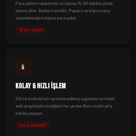
Para çekme talepleriniz ortalama 15-30 dakika içinde
işleme alınır. Banka transferi, Papara ve kripto para
seçenekleriyle kolayca para çekin.
15 DK. ÇEKIM
📱
Kolay & Hızlı İşlem
iOS ve Android için optimize edilmiş uygulama ve mobil
web arayüzüyle istediğiniz her yerden Betci mobil giriş
imkânı yaşayın.
IOS & ANDROID