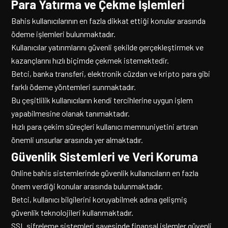
Para Yatırma ve Çekme İşlemleri
Bahis kullanıcılarının en fazla dikkat ettiği konular arasında
ödeme işlemleri bulunmaktadır.
Kullanıcılar yatırımlarını güvenli şekilde gerçekleştirmek ve
kazançlarını hızlı biçimde çekmek istemektedir.
Betci, banka transferi, elektronik cüzdan ve kripto para gibi
farklı ödeme yöntemleri sunmaktadır.
Bu çeşitlilik kullanıcıların kendi tercihlerine uygun işlem
yapabilmesine olanak tanımaktadır.
Hızlı para çekim süreçleri kullanıcı memnuniyetini artıran
önemli unsurlar arasında yer almaktadır.
Güvenlik Sistemleri ve Veri Koruma
Online bahis sistemlerinde güvenlik kullanıcıların en fazla
önem verdiği konular arasında bulunmaktadır.
Betci, kullanıcı bilgilerini koruyabilmek adına gelişmiş
güvenlik teknolojileri kullanmaktadır.
SSL şifreleme sistemleri sayesinde finansal işlemler güvenli