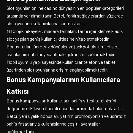
Slot oyunları online casino dünyasının en popüler kategorileri
arasında yer almaktadır. Betci, farklı sağlayıcılardan yüzlerce
slot oyununu kullanıcılarına sunmaktadır.
Mitolojik hikayeler, macera temaları, tarihi içerikler ve klasik
slot yapıları geniş kullanıcı kitlesine hitap etmektedir.
Bonus turları, ücretsiz dönüşler ve jackpot sistemleri slot
oyunlarının daha heyecanlı hale gelmesini sağlamaktadır.
Mobil uyumlu yapı sayesinde kullanıcılar telefon ve tablet
üzerinden slot oyunlarına erişim sağlayabilmektedir.
Bonus Kampanyalarının Kullanıcılara
Katkısı
Bonus kampanyaları kullanıcıların bahis sitesi tercihlerini
doğrudan etkileyen önemli unsurlar arasında bulunmaktadır.
Betci, yeni üyelik bonusları, yatırım promosyonları ve ücretsiz
bahis fırsatlarıyla kullanıcılarına çeşitli avantajlar
sağlamaktadır.