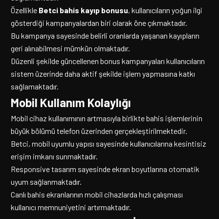
Özellikle
Betci bahis kayıp bonusu
, kullanıcıların yoğun ilgi
gösterdiği kampanyalardan biri olarak öne çıkmaktadır.
Bu kampanya sayesinde belirli oranlarda yaşanan kayıpların
geri alınabilmesi mümkün olmaktadır.
Düzenli şekilde güncellenen bonus kampanyaları kullanıcıların
sistem üzerinde daha aktif şekilde işlem yapmasına katkı
sağlamaktadır.
Mobil Kullanım Kolaylığı
Mobil cihaz kullanımının artmasıyla birlikte bahis işlemlerinin
büyük bölümü telefon üzerinden gerçekleştirilmektedir.
Betci, mobil uyumlu yapısı sayesinde kullanıcılarına kesintisiz
erişim imkanı sunmaktadır.
Responsive tasarım sayesinde ekran boyutlarına otomatik
uyum sağlanmaktadır.
Canlı bahis ekranlarının mobil cihazlarda hızlı çalışması
kullanıcı memnuniyetini artırmaktadır.