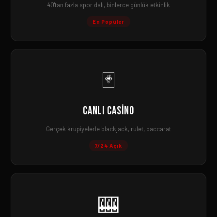
40'tan fazla spor dalı, binlerce günlük etkinlik
En Popüler
🃏
Canlı Casino
Gerçek krupiyelerle blackjack, rulet, baccarat
7/24 Açık
🎰