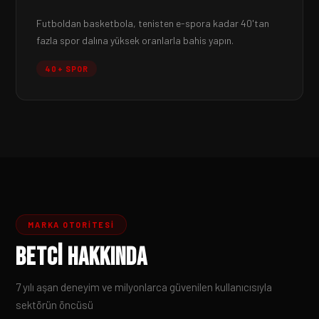
Futboldan basketbola, tenisten e-spora kadar 40'tan
fazla spor dalına yüksek oranlarla bahis yapın.
40+ SPOR
MARKA OTORITESI
Betci Hakkında
7 yılı aşan deneyim ve milyonlarca güvenilen kullanıcısıyla
sektörün öncüsü