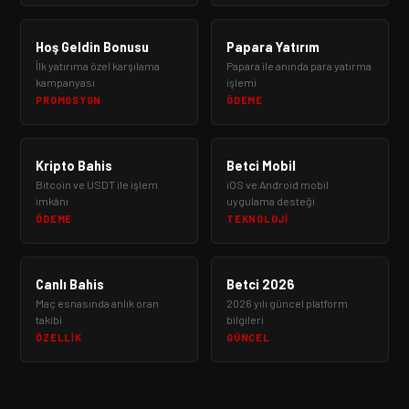
Hoş Geldin Bonusu
Papara Yatırım
İlk yatırıma özel karşılama
Papara ile anında para yatırma
kampanyası
işlemi
PROMOSYON
ÖDEME
Kripto Bahis
Betci Mobil
Bitcoin ve USDT ile işlem
iOS ve Android mobil
imkânı
uygulama desteği
ÖDEME
TEKNOLOJI
Canlı Bahis
Betci 2026
Maç esnasında anlık oran
2026 yılı güncel platform
takibi
bilgileri
ÖZELLIK
GÜNCEL