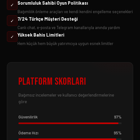
Sorumluluk Sahibi Oyun Politikası
✓
Bağımlılık önleme araçları ve kendi kendini engelleme seçenekleri
7/24 Türkçe Müşteri Desteği
✓
Canlı chat, e-posta ve Telegram kanallarıyla anında yardım
Yüksek Bahis Limitleri
✓
Hem küçük hem büyük yatırımcıya uygun esnek limitler
Platform Skorları
Bağımsız incelemeler ve kullanıcı değerlendirmelerine
göre
Güvenilirlik
97%
Ödeme Hızı
95%