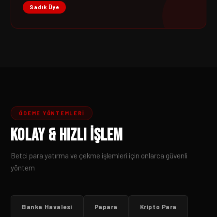
Sadık Üye
ÖDEME YÖNTEMLERI
Kolay & Hızlı İşlem
Betci para yatırma ve çekme işlemleri için onlarca güvenli
yöntem
Banka Havalesi
Papara
Kripto Para