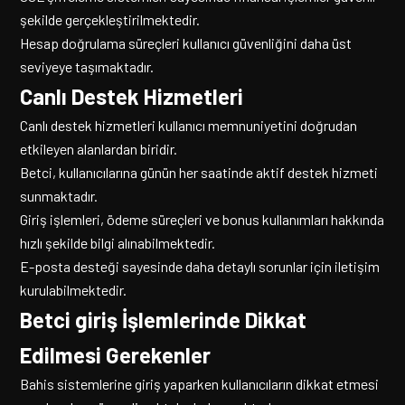
şekilde gerçekleştirilmektedir.
Hesap doğrulama süreçleri kullanıcı güvenliğini daha üst
seviyeye taşımaktadır.
Canlı Destek Hizmetleri
Canlı destek hizmetleri kullanıcı memnuniyetini doğrudan
etkileyen alanlardan biridir.
Betci, kullanıcılarına günün her saatinde aktif destek hizmeti
sunmaktadır.
Giriş işlemleri, ödeme süreçleri ve bonus kullanımları hakkında
hızlı şekilde bilgi alınabilmektedir.
E-posta desteği sayesinde daha detaylı sorunlar için iletişim
kurulabilmektedir.
Betci giriş
İşlemlerinde Dikkat
Edilmesi Gerekenler
Bahis sistemlerine giriş yaparken kullanıcıların dikkat etmesi