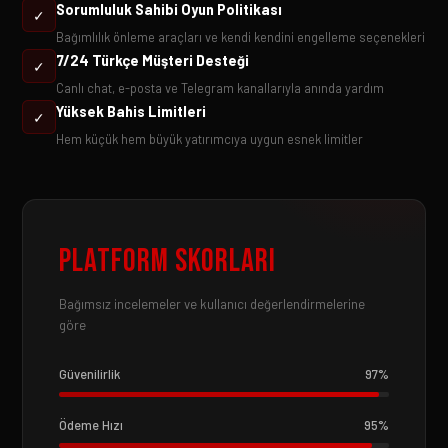
Sorumluluk Sahibi Oyun Politikası
✓
Bağımlılık önleme araçları ve kendi kendini engelleme seçenekleri
7/24 Türkçe Müşteri Desteği
✓
Canlı chat, e-posta ve Telegram kanallarıyla anında yardım
Yüksek Bahis Limitleri
✓
Hem küçük hem büyük yatırımcıya uygun esnek limitler
Platform Skorları
Bağımsız incelemeler ve kullanıcı değerlendirmelerine
göre
Güvenilirlik
97%
Ödeme Hızı
95%