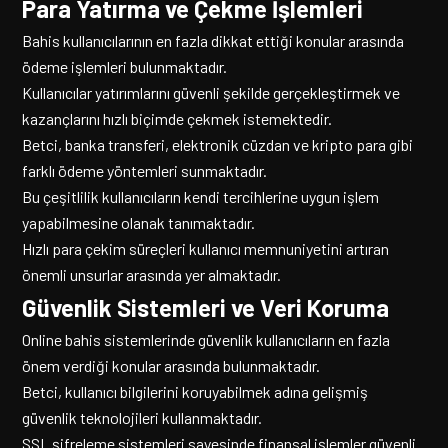
Para Yatırma ve Çekme İşlemleri
Bahis kullanıcılarının en fazla dikkat ettiği konular arasında
ödeme işlemleri bulunmaktadır.
Kullanıcılar yatırımlarını güvenli şekilde gerçekleştirmek ve
kazançlarını hızlı biçimde çekmek istemektedir.
Betci, banka transferi, elektronik cüzdan ve kripto para gibi
farklı ödeme yöntemleri sunmaktadır.
Bu çeşitlilik kullanıcıların kendi tercihlerine uygun işlem
yapabilmesine olanak tanımaktadır.
Hızlı para çekim süreçleri kullanıcı memnuniyetini artıran
önemli unsurlar arasında yer almaktadır.
Güvenlik Sistemleri ve Veri Koruma
Online bahis sistemlerinde güvenlik kullanıcıların en fazla
önem verdiği konular arasında bulunmaktadır.
Betci, kullanıcı bilgilerini koruyabilmek adına gelişmiş
güvenlik teknolojileri kullanmaktadır.
SSL şifreleme sistemleri sayesinde finansal işlemler güvenli