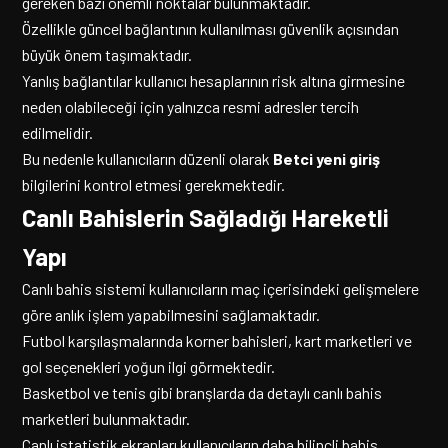
gereken bazı önemli noktalar bulunmaktadır.
Özellikle güncel bağlantının kullanılması güvenlik açısından
büyük önem taşımaktadır.
Yanlış bağlantılar kullanıcı hesaplarının risk altına girmesine
neden olabileceği için yalnızca resmi adresler tercih
edilmelidir.
Bu nedenle kullanıcıların düzenli olarak
Betci yeni giriş
bilgilerini kontrol etmesi gerekmektedir.
Canlı Bahislerin Sağladığı Hareketli
Yapı
Canlı bahis sistemi kullanıcıların maç içerisindeki gelişmelere
göre anlık işlem yapabilmesini sağlamaktadır.
Futbol karşılaşmalarında korner bahisleri, kart marketleri ve
gol seçenekleri yoğun ilgi görmektedir.
Basketbol ve tenis gibi branşlarda da detaylı canlı bahis
marketleri bulunmaktadır.
Canlı istatistik ekranları kullanıcıların daha bilinçli bahis