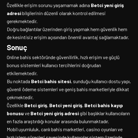
Özellikle erişim sorunu yaşamamak adına
Betci yeni giriş
adresi
bilgilerinin düzenli olarak kontrol edilmesi
gerekmektedir.
Doğru bağlantılar üzerinden giriş yapmak hem güvenlik hem
de kesintisiz erişim açısından önemli avantaj sağlamaktadır.
Sonuç
Online bahis sektöründe güvenilirlik, hızlı erişim ve güçlü
bonus sistemleri kullanıcı tercihlerini doğrudan
etkilemektedir.
Bu noktada
Betci bahis sitesi
, sunduğu kullanıcı dostu yapı,
güvenli ödeme sistemleri ve geniş bahis marketleriyle dikkat
çekmektedir.
Özellikle
Betci giriş
,
Betci yeni giriş
,
Betci bahis kayıp
bonusu
ve
Betci yeni giriş adresi
gibi başlıklar kullanıcıların
en fazla araştırdığı konular arasında bulunmaktadır.
Mobil uyumluluk, canlı bahis marketleri, casino oyunları ve
hızlı işlem süreçleri sayesinde kullanıcılar sistem üzerinde