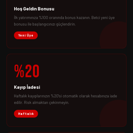
Hoş Geldin Bonusu
İlk yatırımınıza %100 oranında bonus kazanın. Betci yeni üye
bonusu ile başlangıcınızı güçlendirin.
Yeni Üye
%20
Kayıp İadesi
Haftalık kayıplarınızın %20'si otomatik olarak hesabınıza iade
edilir. Risk almaktan çekinmeyin.
Haftalık