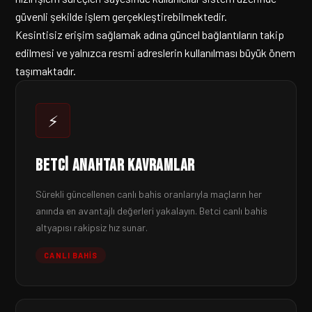
güvenli şekilde işlem gerçekleştirebilmektedir.
Kesintisiz erişim sağlamak adına güncel bağlantıların takip
edilmesi ve yalnızca resmi adreslerin kullanılması büyük önem
taşımaktadır.
⚡
Betci Anahtar Kavramlar
Sürekli güncellenen canlı bahis oranlarıyla maçların her
anında en avantajlı değerleri yakalayın. Betci canlı bahis
altyapısı rakipsiz hız sunar.
CANLI BAHIS