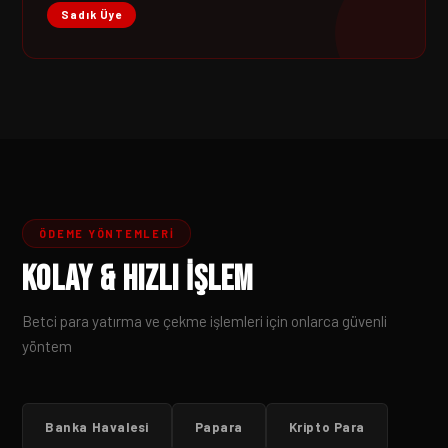
Sadık Üye
ÖDEME YÖNTEMLERI
Kolay & Hızlı İşlem
Betci para yatırma ve çekme işlemleri için onlarca güvenli
yöntem
Banka Havalesi
Papara
Kripto Para