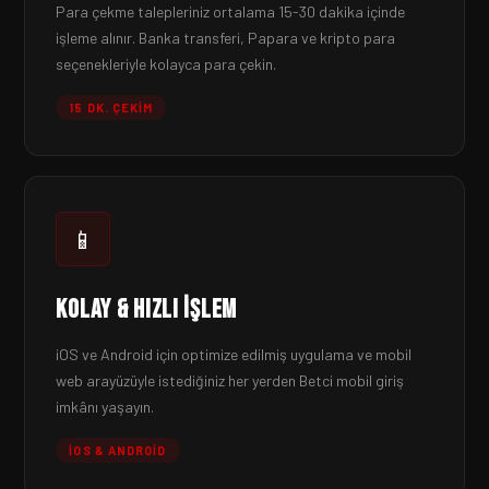
Para çekme talepleriniz ortalama 15-30 dakika içinde
işleme alınır. Banka transferi, Papara ve kripto para
seçenekleriyle kolayca para çekin.
15 DK. ÇEKIM
📱
Kolay & Hızlı İşlem
iOS ve Android için optimize edilmiş uygulama ve mobil
web arayüzüyle istediğiniz her yerden Betci mobil giriş
imkânı yaşayın.
IOS & ANDROID