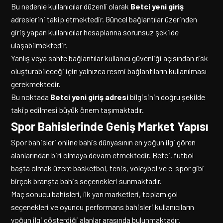
Bu nedenle kullanıcılar düzenli olarak
Betci yeni giriş
adreslerini takip etmektedir. Güncel bağlantılar üzerinden
giriş yapan kullanıcılar hesaplarına sorunsuz şekilde
ulaşabilmektedir.
Yanlış veya sahte bağlantılar kullanıcı güvenliği açısından risk
oluşturabileceği için yalnızca resmi bağlantıların kullanılması
gerekmektedir.
Bu noktada
Betci yeni giriş adresi
bilgisinin doğru şekilde
takip edilmesi büyük önem taşımaktadır.
Spor Bahislerinde Geniş Market Yapısı
Spor bahisleri online bahis dünyasının en yoğun ilgi gören
alanlarından biri olmaya devam etmektedir. Betci, futbol
başta olmak üzere basketbol, tenis, voleybol ve e-spor gibi
birçok branşta bahis seçenekleri sunmaktadır.
Maç sonucu bahisleri, ilk yarı marketleri, toplam gol
seçenekleri ve oyuncu performans bahisleri kullanıcıların
yoğun ilgi gösterdiği alanlar arasında bulunmaktadır.