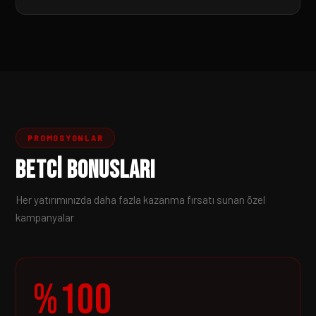
PROMOSYONLAR
Betci Bonusları
Her yatırımınızda daha fazla kazanma fırsatı sunan özel
kampanyalar
%100