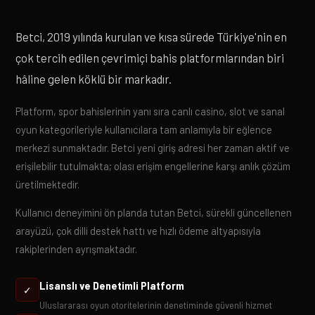
Betci, 2019 yılında kurulan ve kısa sürede Türkiye'nin en
çok tercih edilen çevrimiçi bahis platformlarından biri
hâline gelen köklü bir markadır.
Platform, spor bahislerinin yanı sıra canlı casino, slot ve sanal
oyun kategorileriyle kullanıcılara tam anlamıyla bir eğlence
merkezi sunmaktadır. Betci yeni giriş adresi her zaman aktif ve
erişilebilir tutulmakta; olası erişim engellerine karşı anlık çözüm
üretilmektedir.
Kullanıcı deneyimini ön planda tutan Betci, sürekli güncellenen
arayüzü, çok dilli destek hattı ve hızlı ödeme altyapısıyla
rakiplerinden ayrışmaktadır.
Lisanslı ve Denetimli Platform
✓
Uluslararası oyun otoritelerinin denetiminde güvenli hizmet