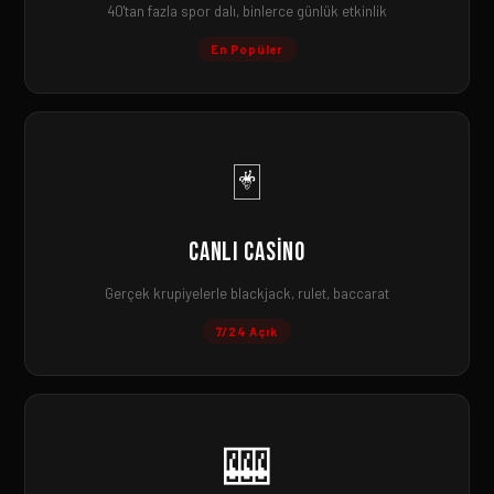
40'tan fazla spor dalı, binlerce günlük etkinlik
En Popüler
🃏
Canlı Casino
Gerçek krupiyelerle blackjack, rulet, baccarat
7/24 Açık
🎰