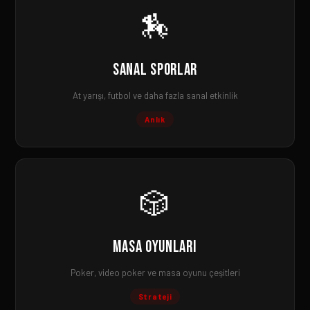
🏇
Sanal Sporlar
At yarışı, futbol ve daha fazla sanal etkinlik
Anlık
🎲
Masa Oyunları
Poker, video poker ve masa oyunu çeşitleri
Strateji