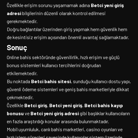
Özellikle erişim sorunu yaşamamak adına
Betci yeni giriş
adresi
bilgilerinin düzenli olarak kontrol edilmesi
gerekmektedir.
Doğru bağlantılar üzerinden giriş yapmak hem güvenlik hem
de kesintisiz erişim açısından önemli avantaj sağlamaktadır.
Sonuç
Online bahis sektöründe güvenilirlik, hızlı erişim ve güçlü
bonus sistemleri kullanıcı tercihlerini doğrudan
etkilemektedir.
Bu noktada
Betci bahis sitesi
, sunduğu kullanıcı dostu yapı,
güvenli ödeme sistemleri ve geniş bahis marketleriyle dikkat
çekmektedir.
Özellikle
Betci giriş
,
Betci yeni giriş
,
Betci bahis kayıp
bonusu
ve
Betci yeni giriş adresi
gibi başlıklar kullanıcıların
en fazla araştırdığı konular arasında bulunmaktadır.
Mobil uyumluluk, canlı bahis marketleri, casino oyunları ve
hızlı işlem süreçleri sayesinde kullanıcılar sistem üzerinde