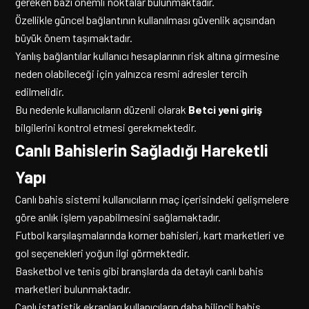
gereken bazı önemli noktalar bulunmaktadır.
Özellikle güncel bağlantının kullanılması güvenlik açısından
büyük önem taşımaktadır.
Yanlış bağlantılar kullanıcı hesaplarının risk altına girmesine
neden olabileceği için yalnızca resmi adresler tercih
edilmelidir.
Bu nedenle kullanıcıların düzenli olarak
Betci yeni giriş
bilgilerini kontrol etmesi gerekmektedir.
Canlı Bahislerin Sağladığı Hareketli
Yapı
Canlı bahis sistemi kullanıcıların maç içerisindeki gelişmelere
göre anlık işlem yapabilmesini sağlamaktadır.
Futbol karşılaşmalarında korner bahisleri, kart marketleri ve
gol seçenekleri yoğun ilgi görmektedir.
Basketbol ve tenis gibi branşlarda da detaylı canlı bahis
marketleri bulunmaktadır.
Canlı istatistik ekranları kullanıcıların daha bilinçli bahis