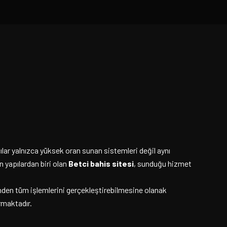
ıcılar yalnızca yüksek oran sunan sistemleri değil aynı
n yapılardan biri olan
Betci bahis sitesi
, sunduğu hizmet
inden tüm işlemlerini gerçekleştirebilmesine olanak
ırmaktadır.