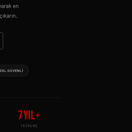
yarak en
çıkarın.
SSL GÜVENLI
7yıl+
TECRÜBE