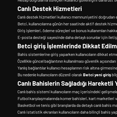
Canlı Destek Hizmetleri
Canlı destek hizmetleri kullanıcı memnuniyetini doğrudan et
Betci, kullanıcılarına günün her saatinde aktif destek hiz
Giriş işlemleri, ödeme süreçleri ve bonus kullanımları hakkın
E-posta desteği sayesinde daha detaylı sorunlar için ileti
Betci giriş
İşlemlerinde Dikkat Edilm
Bahis sistemlerine giriş yaparken kullanıcıların dikkat et
Özellikle güncel bağlantının kullanılması güvenlik açısınd
Yanlış bağlantılar kullanıcı hesaplarının risk altına girmesin
Bu nedenle kullanıcıların düzenli olarak
Betci yeni giriş
bil
Canlı Bahislerin Sağladığı Hareketli 
Canlı bahis sistemi kullanıcıların maç içerisindeki gelişme
Futbol karşılaşmalarında korner bahisleri, kart marketleri 
Basketbol ve tenis gibi branşlarda da detaylı canlı bahis m
Canlı istatistik ekranları kullanıcıların daha bilinçli bahis