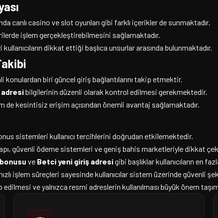
yası
nda canlı casino ve slot oyunları gibi farklı içerikler de sunmaktadır.
orilerde işlem gerçekleştirebilmesini sağlamaktadır.
 kullanıcıların dikkat ettiği başlıca unsurlar arasında bulunmaktadır.
Takibi
i konulardan biri güncel giriş bağlantılarını takip etmektir.
ş adresi
bilgilerinin düzenli olarak kontrol edilmesi gerekmektedir.
m de kesintisiz erişim açısından önemli avantaj sağlamaktadır.
bonus sistemleri kullanıcı tercihlerini doğrudan etkilemektedir.
yapı, güvenli ödeme sistemleri ve geniş bahis marketleriyle dikkat çe
p bonusu
ve
Betci yeni giriş adresi
gibi başlıklar kullanıcıların en fa
hızlı işlem süreçleri sayesinde kullanıcılar sistem üzerinde güvenli şe
p edilmesi ve yalnızca resmi adreslerin kullanılması büyük önem taşım