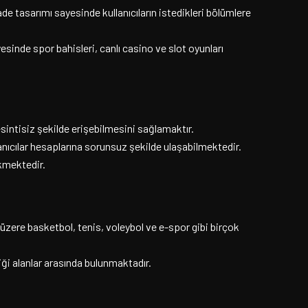
ade tasarımı sayesinde kullanıcıların istedikleri bölümlere
esinde spor bahisleri, canlı casino ve slot oyunları
sintisiz şekilde erişebilmesini sağlamaktır.
anıcılar hesaplarına sorunsuz şekilde ulaşabilmektedir.
ekmektedir.
üzere basketbol, tenis, voleybol ve e-spor gibi birçok
iği alanlar arasında bulunmaktadır.