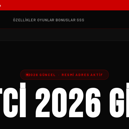
m
ÖZELLIKLER
OYUNLAR
BONUSLAR
SSS
2026 GÜNCEL · RESMI ADRES AKTIF
ci 2026 G