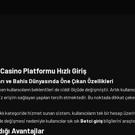
 Casino Platformu Hızlı Giriş
rı ve Bahis Dünyasında Öne Çıkan Özellikleri
en kullanıcıların beklentileri de ciddi ölçüde değişmiştir. Artık kullan
siz erişim sağlayan yapıları tercih etmektedir. Bu noktada dikkat çeke
rklı kategoride hizmet sunan sistem, kullanıcıların tek bir hesap üzer
de değişmesi nedeniyle kullanıcılar sık sık
Betci giriş
bilgilerini araşt
dığı Avantajlar