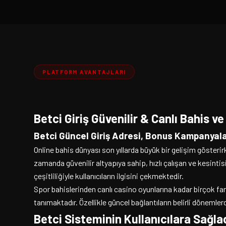
PLATFORM AVANTAJLARI
Betci Giriş Güvenilir & Canlı Bahis ve
Betci Güncel Giriş Adresi, Bonus Kampanyala
Online bahis dünyası son yıllarda büyük bir gelişim gösterirk
zamanda güvenilir altyapıya sahip, hızlı çalışan ve kesinti
çeşitliliğiyle kullanıcıların ilgisini çekmektedir.
Spor bahislerinden canlı casino oyunlarına kadar birçok fa
tanımaktadır. Özellikle güncel bağlantıların belirli dönemler
Betci Sisteminin Kullanıcılara Sağla