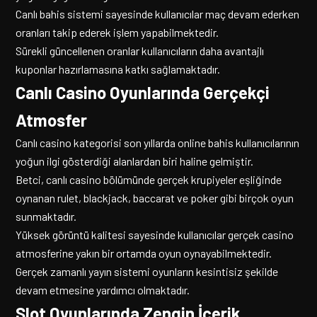
Canlı bahis sistemi sayesinde kullanıcılar maç devam ederken
oranları takip ederek işlem yapabilmektedir.
Sürekli güncellenen oranlar kullanıcıların daha avantajlı
kuponlar hazırlamasına katkı sağlamaktadır.
Canlı Casino Oyunlarında Gerçekçi
Atmosfer
Canlı casino kategorisi son yıllarda online bahis kullanıcılarının
yoğun ilgi gösterdiği alanlardan biri haline gelmiştir.
Betci, canlı casino bölümünde gerçek krupiyeler eşliğinde
oynanan rulet, blackjack, baccarat ve poker gibi birçok oyun
sunmaktadır.
Yüksek görüntü kalitesi sayesinde kullanıcılar gerçek casino
atmosferine yakın bir ortamda oyun oynayabilmektedir.
Gerçek zamanlı yayın sistemi oyunların kesintisiz şekilde
devam etmesine yardımcı olmaktadır.
Slot Oyunlarında Zengin İçerik