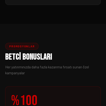
PROMOSYONLAR
Betci Bonusları
Her yatırımınızda daha fazla kazanma fırsatı sunan özel
kampanyalar
%100