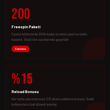
200
Freespin Paketi
Casino bölümünde 200'e kadar ücretsiz çevirme hakkı
kazanın. Seçili slot oyunlarında geçerlidir.
Casino
%15
Reload Bonusu
Her hafta yatırımlarınıza %15 ekstra yükleme bonusu. Sadık
kullanıcılara özel düzenli avantaj.