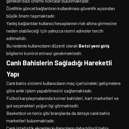
gereken bazı önemli noktalar bulunmaktadır.
Özellikle güncel bağlantının kullanılması güvenlik açısından
büyük önem taşımaktadır.
Yanlış bağlantılar kullanıcı hesaplarının risk altına girmesine
neden olabileceği için yalnızca resmi adresler tercih
edilmelidir.
Bu nedenle kullanıcıların düzenli olarak
Betci yeni giriş
bilgilerini kontrol etmesi gerekmektedir.
Canlı Bahislerin Sağladığı Hareketli
Yapı
Canlı bahis sistemi kullanıcıların maç içerisindeki gelişmelere
göre anlık işlem yapabilmesini sağlamaktadır.
Futbol karşılaşmalarında korner bahisleri, kart marketleri ve
gol seçenekleri yoğun ilgi görmektedir.
Basketbol ve tenis gibi branşlarda da detaylı canlı bahis
marketleri bulunmaktadır.
Canlı istatistik ekranları kullanıcıların daha bilinçli bahis