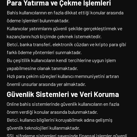
Para Yatırma ve Çekme İşlemleri
Bahis kullanıcılarının en fazla dikkat ettiği konular arasında
ödeme işlemleri bulunmaktadır.
Kullanıcılar yatırımlarını güvenli şekilde gerçekleştirmek ve
kazançlarını hızlı biçimde çekmek istemektedir.
Betci, banka transferi, elektronik cüzdan ve kripto para gibi
farklı ödeme yöntemleri sunmaktadır.
Bu çeşitlilik kullanıcıların kendi tercihlerine uygun işlem
yapabilmesine olanak tanımaktadır.
Hızlı para çekim süreçleri kullanıcı memnuniyetini artıran
önemli unsurlar arasında yer almaktadır.
Güvenlik Sistemleri ve Veri Koruma
Online bahis sistemlerinde güvenlik kullanıcıların en fazla
önem verdiği konular arasında bulunmaktadır.
Betci, kullanıcı bilgilerini koruyabilmek adına gelişmiş
güvenlik teknolojileri kullanmaktadır.
SSL şifreleme sistemleri sayesinde finansal işlemler güvenli