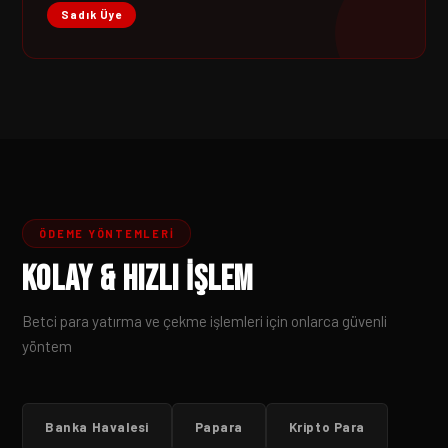
Sadık Üye
ÖDEME YÖNTEMLERI
Kolay & Hızlı İşlem
Betci para yatırma ve çekme işlemleri için onlarca güvenli
yöntem
Banka Havalesi
Papara
Kripto Para