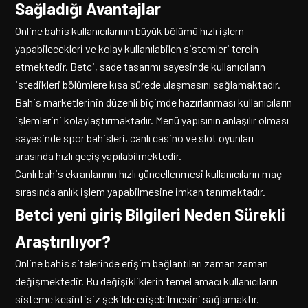
Sağladığı Avantajlar
Online bahis kullanıcılarının büyük bölümü hızlı işlem
yapabilecekleri ve kolay kullanılabilen sistemleri tercih
etmektedir. Betci, sade tasarımı sayesinde kullanıcıların
istedikleri bölümlere kısa sürede ulaşmasını sağlamaktadır.
Bahis marketlerinin düzenli biçimde hazırlanması kullanıcıların
işlemlerini kolaylaştırmaktadır. Menü yapısının anlaşılır olması
sayesinde spor bahisleri, canlı casino ve slot oyunları
arasında hızlı geçiş yapılabilmektedir.
Canlı bahis ekranlarının hızlı güncellenmesi kullanıcıların maç
sırasında anlık işlem yapabilmesine imkan tanımaktadır.
Betci yeni giriş
Bilgileri Neden Sürekli
Araştırılıyor?
Online bahis sitelerinde erişim bağlantıları zaman zaman
değişmektedir. Bu değişikliklerin temel amacı kullanıcıların
sisteme kesintisiz şekilde erişebilmesini sağlamaktır.