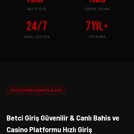
AKTIF ÜYE
ÖDEME ORANI
24/7
7yıl+
CANLI DESTEK
TECRÜBE
PLATFORM AVANTAJLARI
Betci Giriş Güvenilir & Canlı Bahis ve
Casino Platformu Hızlı Giriş