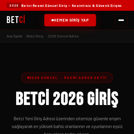
Betci Resmi Güncel Giriş — Kesintisiz & Güvenli Erişim
2026
Bet
Ci
HEMEN GIRIŞ YAP
Ana Sayfa
Betci Giriş
2026 Güncel Adres
2026 GÜNCEL · RESMI ADRES AKTIF
Betci 2026 GİRİŞ
Betci Yeni Giriş Adresi üzerinden sitemize güvenle erişim
sağlayarak en yüksek bahis oranlarının ve oyunlarının eşsiz