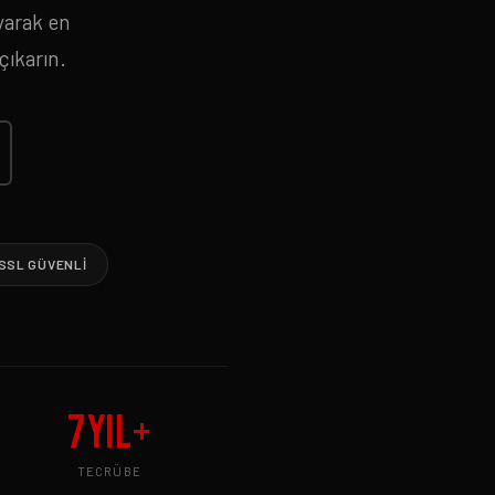
yarak en
çıkarın.
SSL GÜVENLI
7yıl+
TECRÜBE