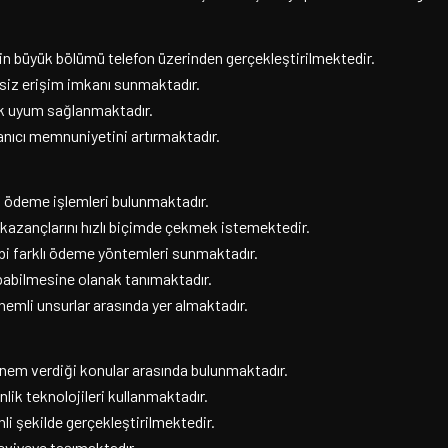
inin büyük bölümü telefon üzerinden gerçekleştirilmektedir.
tisiz erişim imkanı sunmaktadır.
k uyum sağlanmaktadır.
llanıcı memnuniyetini artırmaktadır.
da ödeme işlemleri bulunmaktadır.
e kazançlarını hızlı biçimde çekmek istemektedir.
ibi farklı ödeme yöntemleri sunmaktadır.
yapabilmesine olanak tanımaktadır.
önemli unsurlar arasında yer almaktadır.
 önem verdiği konular arasında bulunmaktadır.
nlik teknolojileri kullanmaktadır.
li şekilde gerçekleştirilmektedir.
eviyeye taşımaktadır.