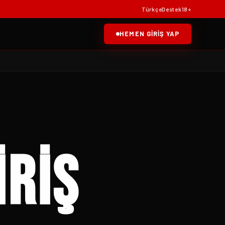
Türkçe
Destek
18+
HEMEN GIRIŞ YAP
İRİŞ