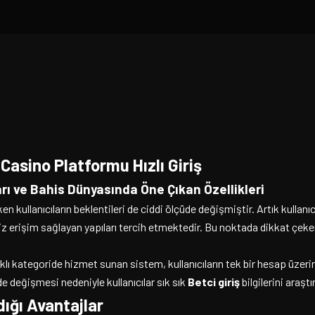
 Casino Platformu Hızlı Giriş
rı ve Bahis Dünyasında Öne Çıkan Özellikleri
en kullanıcıların beklentileri de ciddi ölçüde değişmiştir. Artık kullan
siz erişim sağlayan yapıları tercih etmektedir. Bu noktada dikkat çeke
rklı kategoride hizmet sunan sistem, kullanıcıların tek bir hesap üzer
de değişmesi nedeniyle kullanıcılar sık sık
Betci giriş
bilgilerini araşt
dığı Avantajlar