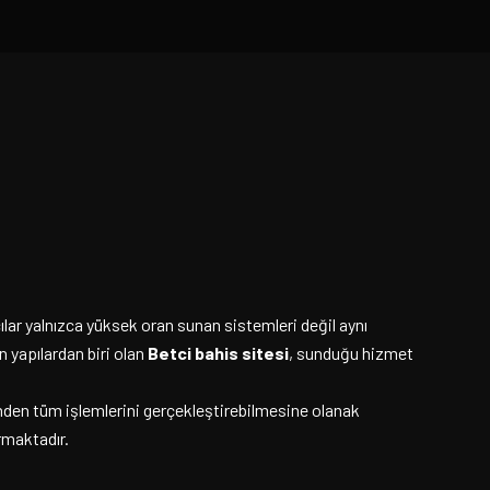
ıcılar yalnızca yüksek oran sunan sistemleri değil aynı
n yapılardan biri olan
Betci bahis sitesi
, sunduğu hizmet
inden tüm işlemlerini gerçekleştirebilmesine olanak
ırmaktadır.