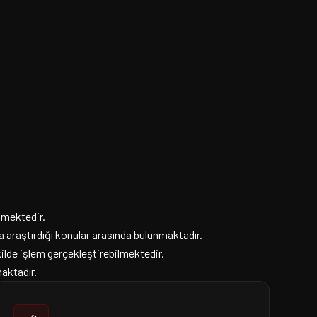
kmektedir.
zla araştırdığı konular arasında bulunmaktadır.
kilde işlem gerçekleştirebilmektedir.
aktadır.