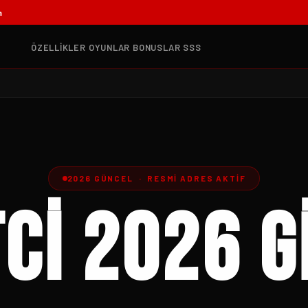
m
ÖZELLIKLER
OYUNLAR
BONUSLAR
SSS
2026 GÜNCEL · RESMI ADRES AKTIF
ci 2026 G