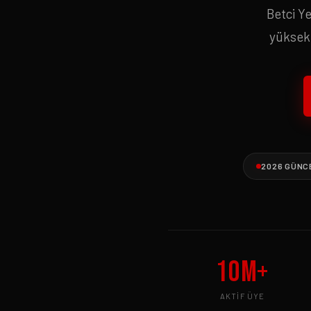
Betci Y
yüksek 
2026 GÜNC
10M+
AKTIF ÜYE