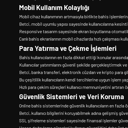
Mobil Kullanım Kolaylığı
Mobil cihaz kullanımının artmasıyla birlikte bahis işlemler
Betci, mobil uyumlu yapısı sayesinde kullanıcılarına kesin
Responsive tasarım sayesinde ekran boyutlarına otomati
Canlı bahis ekranlarının mobil cihazlarda hızlı çalışması ku
Para Yatırma ve Çekme İşlemleri
Bahis kullanıcılarının en fazla dikkat ettiği konular arasın
Kullanıcılar yatırımlarını güvenli şekilde gerçekleştirmek v
Betci, banka transferi, elektronik cüzdan ve kripto para g
Bu çeşitlilik kullanıcıların kendi tercihlerine uygun işlem 
Hızlı para çekim süreçleri kullanıcı memnuniyetini artıran 
Güvenlik Sistemleri ve Veri Koruma
Online bahis sistemlerinde güvenlik kullanıcıların en fazla
Betci, kullanıcı bilgilerini koruyabilmek adına gelişmiş güve
SSL şifreleme sistemleri sayesinde finansal işlemler güven
Hesap doğrulama süreçleri kullanıcı güvenliğini daha üst s