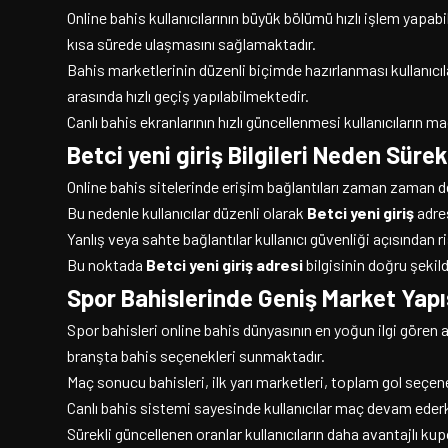
Online bahis kullanıcılarının büyük bölümü hızlı işlem yapabi
kısa sürede ulaşmasını sağlamaktadır.
Bahis marketlerinin düzenli biçimde hazırlanması kullanıcıla
arasında hızlı geçiş yapılabilmektedir.
Canlı bahis ekranlarının hızlı güncellenmesi kullanıcıların 
Betci yeni giriş
Bilgileri Neden Sürekl
Online bahis sitelerinde erişim bağlantıları zaman zaman d
Bu nedenle kullanıcılar düzenli olarak
Betci yeni giriş
adres
Yanlış veya sahte bağlantılar kullanıcı güvenliği açısından 
Bu noktada
Betci yeni giriş adresi
bilgisinin doğru şeki
Spor Bahislerinde Geniş Market Yapı
Spor bahisleri online bahis dünyasının en yoğun ilgi gören
branşta bahis seçenekleri sunmaktadır.
Maç sonucu bahisleri, ilk yarı marketleri, toplam gol seçen
Canlı bahis sistemi sayesinde kullanıcılar maç devam eder
Sürekli güncellenen oranlar kullanıcıların daha avantajlı k