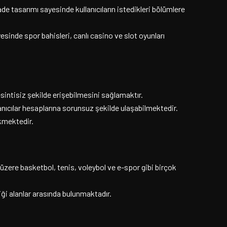
ade tasarımı sayesinde kullanıcıların istedikleri bölümlere
esinde spor bahisleri, canlı casino ve slot oyunları
sintisiz şekilde erişebilmesini sağlamaktır.
anıcılar hesaplarına sorunsuz şekilde ulaşabilmektedir.
ekmektedir.
üzere basketbol, tenis, voleybol ve e-spor gibi birçok
iği alanlar arasında bulunmaktadır.