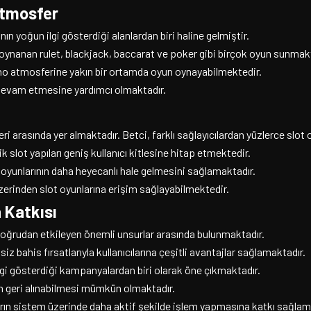
Atmosfer
ının yoğun ilgi gösterdiği alanlardan biri haline gelmiştir.
 oynanan rulet, blackjack, baccarat ve poker gibi birçok oyun sunmakt
ino atmosferine yakın bir ortamda oyun oynayabilmektedir.
 devam etmesine yardımcı olmaktadır.
ri arasında yer almaktadır. Betci, farklı sağlayıcılardan yüzlerce slot
ik slot yapıları geniş kullanıcı kitlesine hitap etmektedir.
t oyunlarının daha heyecanlı hale gelmesini sağlamaktadır.
üzerinden slot oyunlarına erişim sağlayabilmektedir.
 Katkısı
i doğrudan etkileyen önemli unsurlar arasında bulunmaktadır.
iz bahis fırsatlarıyla kullanıcılarına çeşitli avantajlar sağlamaktadır.
 ilgi gösterdiği kampanyalardan biri olarak öne çıkmaktadır.
n geri alınabilmesi mümkün olmaktadır.
arın sistem üzerinde daha aktif şekilde işlem yapmasına katkı sağlam