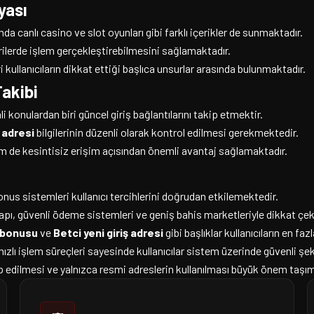
yası
nda canlı casino ve slot oyunları gibi farklı içerikler de sunmaktadır.
orilerde işlem gerçekleştirebilmesini sağlamaktadır.
 kullanıcıların dikkat ettiği başlıca unsurlar arasında bulunmaktadır.
Takibi
i konulardan biri güncel giriş bağlantılarını takip etmektir.
ş adresi
bilgilerinin düzenli olarak kontrol edilmesi gerekmektedir.
m de kesintisiz erişim açısından önemli avantaj sağlamaktadır.
bonus sistemleri kullanıcı tercihlerini doğrudan etkilemektedir.
yapı, güvenli ödeme sistemleri ve geniş bahis marketleriyle dikkat çe
p bonusu
ve
Betci yeni giriş adresi
gibi başlıklar kullanıcıların en fa
hızlı işlem süreçleri sayesinde kullanıcılar sistem üzerinde güvenli şe
p edilmesi ve yalnızca resmi adreslerin kullanılması büyük önem taşım