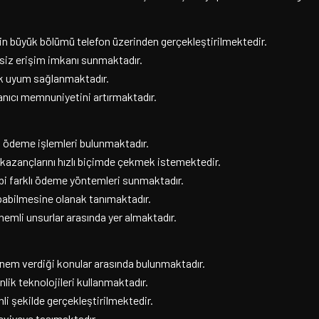
inin büyük bölümü telefon üzerinden gerçekleştirilmektedir.
tisiz erişim imkanı sunmaktadır.
k uyum sağlanmaktadır.
llanıcı memnuniyetini artırmaktadır.
da ödeme işlemleri bulunmaktadır.
e kazançlarını hızlı biçimde çekmek istemektedir.
ibi farklı ödeme yöntemleri sunmaktadır.
yapabilmesine olanak tanımaktadır.
önemli unsurlar arasında yer almaktadır.
 önem verdiği konular arasında bulunmaktadır.
nlik teknolojileri kullanmaktadır.
li şekilde gerçekleştirilmektedir.
eviyeye taşımaktadır.