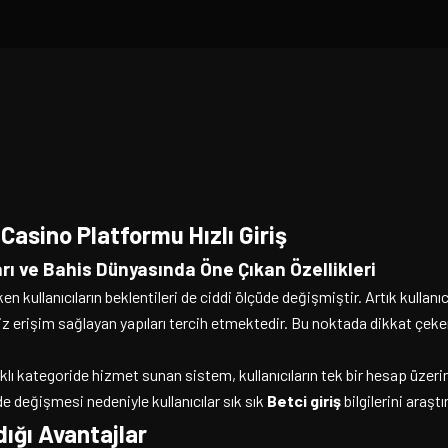
 Casino Platformu Hızlı Giriş
rı ve Bahis Dünyasında Öne Çıkan Özellikleri
en kullanıcıların beklentileri de ciddi ölçüde değişmiştir. Artık kullan
siz erişim sağlayan yapıları tercih etmektedir. Bu noktada dikkat çeke
rklı kategoride hizmet sunan sistem, kullanıcıların tek bir hesap üzer
de değişmesi nedeniyle kullanıcılar sık sık
Betci giriş
bilgilerini araşt
dığı Avantajlar