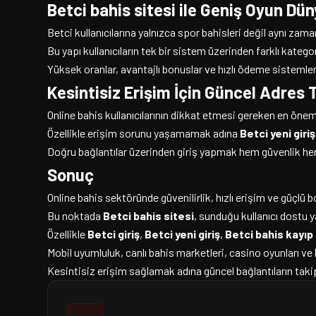
Betci bahis sitesi
ile Geniş Oyun Dün
Betci kullanıcılarına yalnızca spor bahisleri değil aynı zama
Bu yapı kullanıcıların tek bir sistem üzerinden farklı kateg
Yüksek oranlar, avantajlı bonuslar ve hızlı ödeme sistemleri
Kesintisiz Erişim İçin Güncel Adres 
Online bahis kullanıcılarının dikkat etmesi gereken en öneml
Özellikle erişim sorunu yaşamamak adına
Betci yeni giri
Doğru bağlantılar üzerinden giriş yapmak hem güvenlik he
Sonuç
Online bahis sektöründe güvenilirlik, hızlı erişim ve güçlü 
Bu noktada
Betci bahis sitesi
, sunduğu kullanıcı dostu 
Özellikle
Betci giriş
,
Betci yeni giriş
,
Betci bahis kayı
Mobil uyumluluk, canlı bahis marketleri, casino oyunları ve 
Kesintisiz erişim sağlamak adına güncel bağlantıların taki