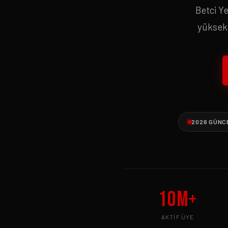
Betci Y
yüksek 
2026 GÜNC
10M+
AKTIF ÜYE