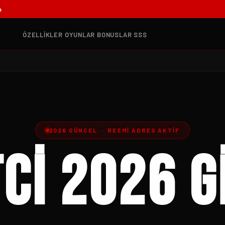
m
ÖZELLIKLER
OYUNLAR
BONUSLAR
SSS
2026 GÜNCEL · RESMI ADRES AKTIF
ci 2026 G