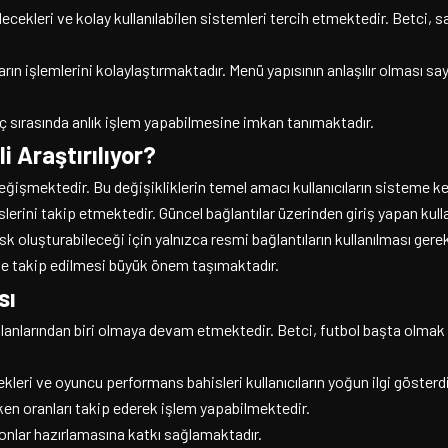
lecekleri ve kolay kullanılabilen sistemleri tercih etmektedir. Betci, s
rın işlemlerini kolaylaştırmaktadır. Menü yapısının anlaşılır olması say
maç sırasında anlık işlem yapabilmesine imkan tanımaktadır.
i Araştırılıyor?
eğişmektedir. Bu değişikliklerin temel amacı kullanıcıların sisteme ke
lerini takip etmektedir. Güncel bağlantılar üzerinden giriş yapan kull
risk oluşturabileceği için yalnızca resmi bağlantıların kullanılması ger
lde takip edilmesi büyük önem taşımaktadır.
sı
 alanlarından biri olmaya devam etmektedir. Betci, futbol başta olmak 
ekleri ve oyuncu performans bahisleri kullanıcıların yoğun ilgi gösterd
ken oranları takip ederek işlem yapabilmektedir.
uponlar hazırlamasına katkı sağlamaktadır.