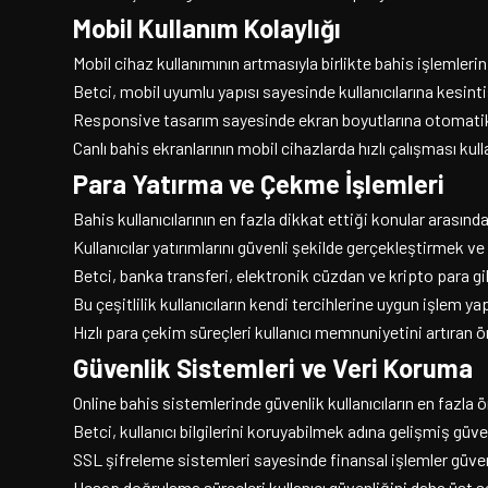
Mobil Kullanım Kolaylığı
Mobil cihaz kullanımının artmasıyla birlikte bahis işlemler
Betci, mobil uyumlu yapısı sayesinde kullanıcılarına kesin
Responsive tasarım sayesinde ekran boyutlarına otomati
Canlı bahis ekranlarının mobil cihazlarda hızlı çalışması ku
Para Yatırma ve Çekme İşlemleri
Bahis kullanıcılarının en fazla dikkat ettiği konular arasın
Kullanıcılar yatırımlarını güvenli şekilde gerçekleştirmek v
Betci, banka transferi, elektronik cüzdan ve kripto para g
Bu çeşitlilik kullanıcıların kendi tercihlerine uygun işlem 
Hızlı para çekim süreçleri kullanıcı memnuniyetini artıran 
Güvenlik Sistemleri ve Veri Koruma
Online bahis sistemlerinde güvenlik kullanıcıların en fazla
Betci, kullanıcı bilgilerini koruyabilmek adına gelişmiş güve
SSL şifreleme sistemleri sayesinde finansal işlemler güven
Hesap doğrulama süreçleri kullanıcı güvenliğini daha üst s