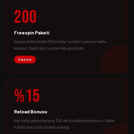
200
Freespin Paketi
Casino bölümünde 200'e kadar ücretsiz çevirme hakkı
kazanın. Seçili slot oyunlarında geçerlidir.
Casino
%15
Reload Bonusu
Her hafta yatırımlarınıza %15 ekstra yükleme bonusu. Sadık
kullanıcılara özel düzenli avantaj.