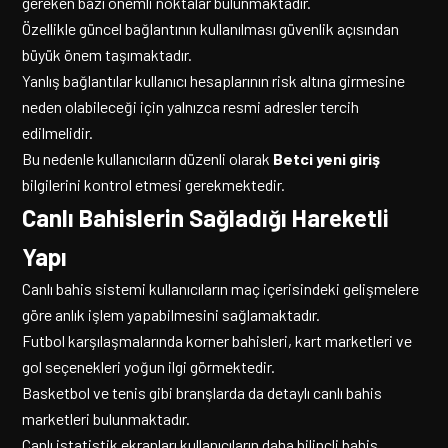
gereken bazı önemli noktalar bulunmaktadır.
Özellikle güncel bağlantının kullanılması güvenlik açısından
büyük önem taşımaktadır.
Yanlış bağlantılar kullanıcı hesaplarının risk altına girmesine
neden olabileceği için yalnızca resmi adresler tercih
edilmelidir.
Bu nedenle kullanıcıların düzenli olarak
Betci yeni giriş
bilgilerini kontrol etmesi gerekmektedir.
Canlı Bahislerin Sağladığı Hareketli
Yapı
Canlı bahis sistemi kullanıcıların maç içerisindeki gelişmelere
göre anlık işlem yapabilmesini sağlamaktadır.
Futbol karşılaşmalarında korner bahisleri, kart marketleri ve
gol seçenekleri yoğun ilgi görmektedir.
Basketbol ve tenis gibi branşlarda da detaylı canlı bahis
marketleri bulunmaktadır.
Canlı istatistik ekranları kullanıcıların daha bilinçli bahis