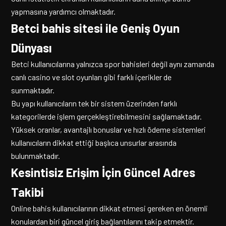
yapmasına yardımcı olmaktadır.
Betci bahis sitesi
ile Geniş Oyun
Dünyası
Betci kullanıcılarına yalnızca spor bahisleri değil aynı zamanda
canlı casino ve slot oyunları gibi farklı içerikler de
sunmaktadır.
Bu yapı kullanıcıların tek bir sistem üzerinden farklı
kategorilerde işlem gerçekleştirebilmesini sağlamaktadır.
Yüksek oranlar, avantajlı bonuslar ve hızlı ödeme sistemleri
kullanıcıların dikkat ettiği başlıca unsurlar arasında
bulunmaktadır.
Kesintisiz Erişim İçin Güncel Adres
Takibi
Online bahis kullanıcılarının dikkat etmesi gereken en önemli
konulardan biri güncel giriş bağlantılarını takip etmektir.