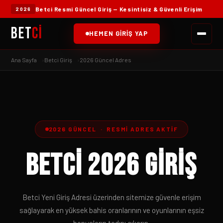
Betci Resmi Güncel Giriş — Kesintisiz & Güvenli Erişim
2026
Bet
Ci
HEMEN GIRIŞ YAP
Ana Sayfa
Betci Giriş
2026 Güncel Adres
2026 GÜNCEL · RESMI ADRES AKTIF
Betci 2026 GİRİŞ
Betci Yeni Giriş Adresi üzerinden sitemize güvenle erişim
sağlayarak en yüksek bahis oranlarının ve oyunlarının eşsiz