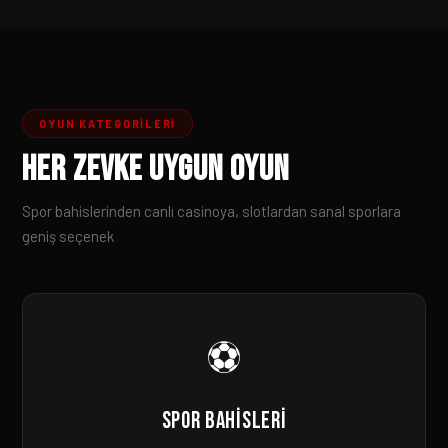
OYUN KATEGORILERI
Her Zevke Uygun Oyun
Spor bahislerinden canlı casinoya, slotlardan sanal sporlara
geniş seçenek
⚽
Spor Bahisleri