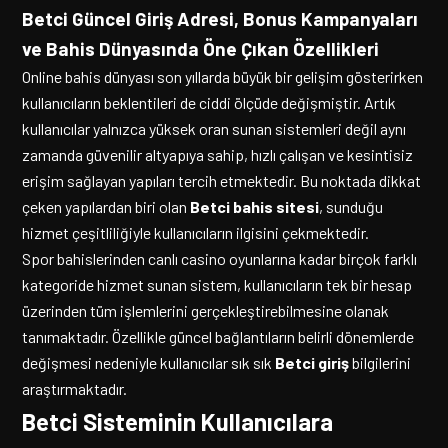
Betci Güncel Giriş Adresi, Bonus Kampanyaları
ve Bahis Dünyasında Öne Çıkan Özellikleri
Online bahis dünyası son yıllarda büyük bir gelişim gösterirken
kullanıcıların beklentileri de ciddi ölçüde değişmiştir. Artık
kullanıcılar yalnızca yüksek oran sunan sistemleri değil aynı
zamanda güvenilir altyapıya sahip, hızlı çalışan ve kesintisiz
erişim sağlayan yapıları tercih etmektedir. Bu noktada dikkat
çeken yapılardan biri olan
Betci bahis sitesi
, sunduğu
hizmet çeşitliliğiyle kullanıcıların ilgisini çekmektedir.
Spor bahislerinden canlı casino oyunlarına kadar birçok farklı
kategoride hizmet sunan sistem, kullanıcıların tek bir hesap
üzerinden tüm işlemlerini gerçekleştirebilmesine olanak
tanımaktadır. Özellikle güncel bağlantıların belirli dönemlerde
değişmesi nedeniyle kullanıcılar sık sık
Betci giriş
bilgilerini
araştırmaktadır.
Betci Sisteminin Kullanıcılara