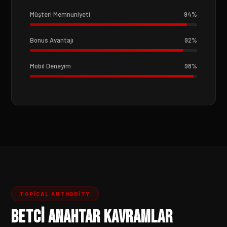
Müşteri Memnuniyeti
94%
Bonus Avantajı
92%
Mobil Deneyim
98%
TOPICAL AUTHORITY
Betci Anahtar Kavramlar