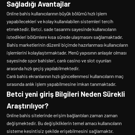
Sağladığı Avantajlar
Online bahis kullanıcılarının büyük bölümü hızlı işlem
yapabilecekleri ve kolay kullanılabilen sistemleri tercih
etmektedir. Betci, sade tasarımı sayesinde kullanıcıların
istedikleri bölümlere kısa sürede ulaşmasını sağlamaktadır.
Bahis marketlerinin düzenli biçimde hazırlanması kullanıcıların
işlemlerini kolaylaştırmaktadır. Menü yapısının anlaşılır olması
sayesinde spor bahisleri, canlı casino ve slot oyunları
arasında hızlı geçiş yapılabilmektedir.
Canlı bahis ekranlarının hızlı güncellenmesi kullanıcıların maç
sırasında anlık işlem yapabilmesine imkan tanımaktadır.
Betci yeni giriş
Bilgileri Neden Sürekli
Araştırılıyor?
Online bahis sitelerinde erişim bağlantıları zaman zaman
değişmektedir. Bu değişikliklerin temel amacı kullanıcıların
sisteme kesintisiz şekilde erişebilmesini sağlamaktır.