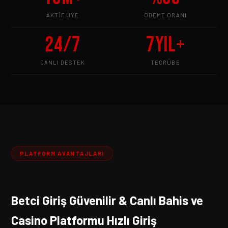
AKTIF ÜYE
ÖDEME ORANI
24/7
7yıl+
CANLI DESTEK
TECRÜBE
PLATFORM AVANTAJLARI
Betci Giriş Güvenilir & Canlı Bahis ve
Casino Platformu Hızlı Giriş