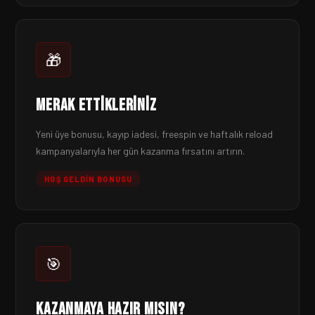
🎁
Merak Ettikleriniz
Yeni üye bonusu, kayıp iadesi, freespin ve haftalık reload
kampanyalarıyla her gün kazanma fırsatını artırın.
HOŞ GELDIN BONUSU
🎯
Kazanmaya Hazır mısın?