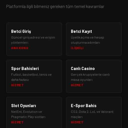
Platformla ilgili bilmeniz gereken tüm temel kavramlar
Betci Giriş
Betci Kayıt
Güncel giriş adresi ve erişim
Üyelik açma ve hesap
yöntemleri
oluşturma adımları
ANA KONU
İLIŞKILI
Spor Bahisleri
Canlı Casino
Futbol, basketbol, tenis ve
Gerçek krupiyelerle canlı
daha fazlası
masa oyunları
HIZMET
HIZMET
Slot Oyunları
E-Spor Bahis
NetEnt, Evolution ve
CS2, Dota 2, LoL ve Valorant
Pragmatic Play slotları
maçları
HIZMET
HIZMET