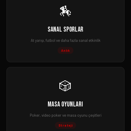
🏇
Sanal Sporlar
At yarışı, futbol ve daha fazla sanal etkinlik
Anlık
🎲
Masa Oyunları
Poker, video poker ve masa oyunu çeşitleri
Strateji