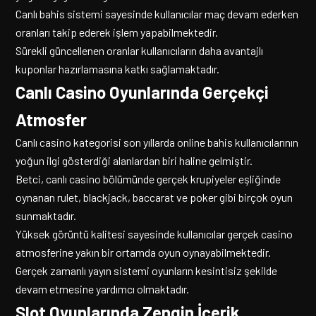
Canlı bahis sistemi sayesinde kullanıcılar maç devam ederken
oranları takip ederek işlem yapabilmektedir.
Sürekli güncellenen oranlar kullanıcıların daha avantajlı
kuponlar hazırlamasına katkı sağlamaktadır.
Canlı Casino Oyunlarında Gerçekçi
Atmosfer
Canlı casino kategorisi son yıllarda online bahis kullanıcılarının
yoğun ilgi gösterdiği alanlardan biri haline gelmiştir.
Betci, canlı casino bölümünde gerçek krupiyeler eşliğinde
oynanan rulet, blackjack, baccarat ve poker gibi birçok oyun
sunmaktadır.
Yüksek görüntü kalitesi sayesinde kullanıcılar gerçek casino
atmosferine yakın bir ortamda oyun oynayabilmektedir.
Gerçek zamanlı yayın sistemi oyunların kesintisiz şekilde
devam etmesine yardımcı olmaktadır.
Slot Oyunlarında Zengin İçerik