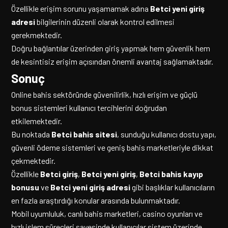
Özellikle erişim sorunu yaşamamak adına
Betci yeni giriş
adresi
bilgilerinin düzenli olarak kontrol edilmesi
gerekmektedir.
Doğru bağlantılar üzerinden giriş yapmak hem güvenlik hem
de kesintisiz erişim açısından önemli avantaj sağlamaktadır.
Sonuç
Online bahis sektöründe güvenilirlik, hızlı erişim ve güçlü
bonus sistemleri kullanıcı tercihlerini doğrudan
etkilemektedir.
Bu noktada
Betci bahis sitesi
, sunduğu kullanıcı dostu yapı,
güvenli ödeme sistemleri ve geniş bahis marketleriyle dikkat
çekmektedir.
Özellikle
Betci giriş
,
Betci yeni giriş
,
Betci bahis kayıp
bonusu
ve
Betci yeni giriş adresi
gibi başlıklar kullanıcıların
en fazla araştırdığı konular arasında bulunmaktadır.
Mobil uyumluluk, canlı bahis marketleri, casino oyunları ve
hızlı işlem süreçleri sayesinde kullanıcılar sistem üzerinde