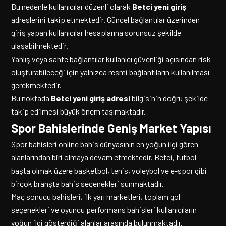
Bu nedenle kullanıcılar düzenli olarak
Betci yeni giriş
adreslerini takip etmektedir. Güncel bağlantılar üzerinden
giriş yapan kullanıcılar hesaplarına sorunsuz şekilde
ulaşabilmektedir.
Yanlış veya sahte bağlantılar kullanıcı güvenliği açısından risk
oluşturabileceği için yalnızca resmi bağlantıların kullanılması
gerekmektedir.
Bu noktada
Betci yeni giriş adresi
bilgisinin doğru şekilde
takip edilmesi büyük önem taşımaktadır.
Spor Bahislerinde Geniş Market Yapısı
Spor bahisleri online bahis dünyasının en yoğun ilgi gören
alanlarından biri olmaya devam etmektedir. Betci, futbol
başta olmak üzere basketbol, tenis, voleybol ve e-spor gibi
birçok branşta bahis seçenekleri sunmaktadır.
Maç sonucu bahisleri, ilk yarı marketleri, toplam gol
seçenekleri ve oyuncu performans bahisleri kullanıcıların
yoğun ilgi gösterdiği alanlar arasında bulunmaktadır.