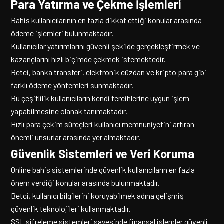
Para Yatırma ve Çekme İşlemleri
Bahis kullanıcılarının en fazla dikkat ettiği konular arasında
ödeme işlemleri bulunmaktadır.
Kullanıcılar yatırımlarını güvenli şekilde gerçekleştirmek ve
kazançlarını hızlı biçimde çekmek istemektedir.
Betci, banka transferi, elektronik cüzdan ve kripto para gibi
farklı ödeme yöntemleri sunmaktadır.
Bu çeşitlilik kullanıcıların kendi tercihlerine uygun işlem
yapabilmesine olanak tanımaktadır.
Hızlı para çekim süreçleri kullanıcı memnuniyetini artıran
önemli unsurlar arasında yer almaktadır.
Güvenlik Sistemleri ve Veri Koruma
Online bahis sistemlerinde güvenlik kullanıcıların en fazla
önem verdiği konular arasında bulunmaktadır.
Betci, kullanıcı bilgilerini koruyabilmek adına gelişmiş
güvenlik teknolojileri kullanmaktadır.
SSL şifreleme sistemleri sayesinde finansal işlemler güvenli