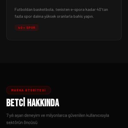
Futboldan basketbola, tenisten e-spora kadar 40'tan
fazla spor dalına yüksek oranlarla bahis yapın.
40+ SPOR
MARKA OTORITESI
Betci Hakkında
7 yılı aşan deneyim ve milyonlarca güvenilen kullanıcısıyla
sektörün öncüsü