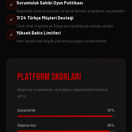
Sorumluluk Sahibi Oyun Politikası
✓
Bağımlılık önleme araçları ve kendi kendini engelleme seçenekleri
7/24 Türkçe Müşteri Desteği
✓
Canlı chat, e-posta ve Telegram kanallarıyla anında yardım
Yüksek Bahis Limitleri
✓
Hem küçük hem büyük yatırımcıya uygun esnek limitler
Platform Skorları
Bağımsız incelemeler ve kullanıcı değerlendirmelerine
göre
Güvenilirlik
97%
Ödeme Hızı
95%