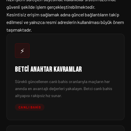
güvenli şekilde işlem gerçekleştirebilmektedir.
Kesintisiz erişim sağlamak adına güncel bağlantıların takip
edilmesi ve yalnızca resmi adreslerin kullanılması büyük önem
taşımaktadır.
⚡
Betci Anahtar Kavramlar
Sürekli güncellenen canlı bahis oranlarıyla maçların her
anında en avantajlı değerleri yakalayın. Betci canlı bahis
altyapısı rakipsiz hız sunar.
CANLI BAHIS