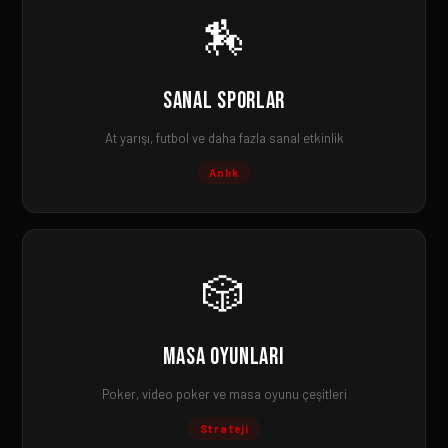
🏇
Sanal Sporlar
At yarışı, futbol ve daha fazla sanal etkinlik
Anlık
🎲
Masa Oyunları
Poker, video poker ve masa oyunu çeşitleri
Strateji