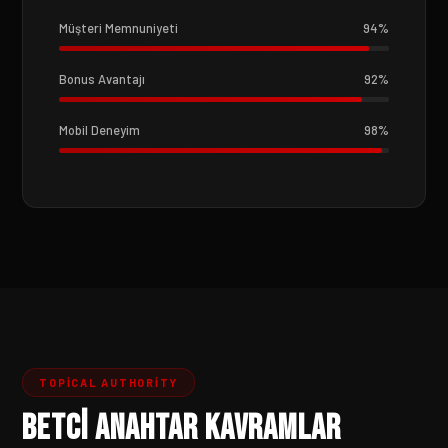
Müşteri Memnuniyeti
94%
Bonus Avantajı
92%
Mobil Deneyim
98%
TOPICAL AUTHORITY
Betci Anahtar Kavramlar