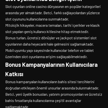
Slot oyunları online casino dünyasının en popüler kategorileri
arasında yer almaktadır. Betci, farklı sağlayıcılardan yüzlerce
slot oyununu kullanıcılarına sunmaktadır.
Mitolojik hikayeler, macera temaları, tarihi içerikler ve klasik
slot yapıları geniş kullanıcı kitlesine hitap etmektedir.
Bonus turları, ücretsiz dönüşler ve jackpot sistemleri slot
oyunlarının daha heyecanlı hale gelmesini sağlamaktadır.
Mobil uyumlu yapı sayesinde kullanıcılar telefon ve tablet
üzerinden slot oyunlarına erişim sağlayabilmektedir.
Bonus Kampanyalarının Kullanıcılara
Katkısı
Bonus kampanyaları kullanıcıların bahis sitesi tercihlerini
doğrudan etkileyen önemli unsurlar arasında bulunmaktadır.
Betci, yeni üyelik bonusları, yatırım promosyonları ve ücretsiz
bahis fırsatlarıyla kullanıcılarına çeşitli avantajlar
sağlamaktadır.