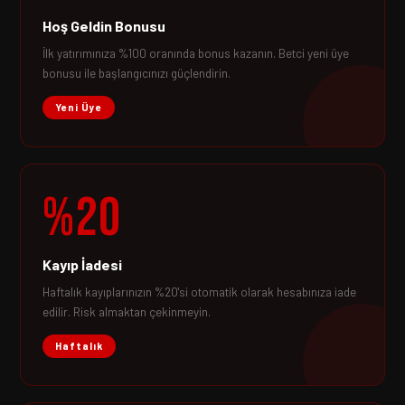
Hoş Geldin Bonusu
İlk yatırımınıza %100 oranında bonus kazanın. Betci yeni üye
bonusu ile başlangıcınızı güçlendirin.
Yeni Üye
%20
Kayıp İadesi
Haftalık kayıplarınızın %20'si otomatik olarak hesabınıza iade
edilir. Risk almaktan çekinmeyin.
Haftalık