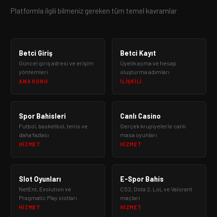
Platformla ilgili bilmeniz gereken tüm temel kavramlar
Betci Giriş
Betci Kayıt
Güncel giriş adresi ve erişim
Üyelik açma ve hesap
yöntemleri
oluşturma adımları
ANA KONU
İLIŞKILI
Spor Bahisleri
Canlı Casino
Futbol, basketbol, tenis ve
Gerçek krupiyelerle canlı
daha fazlası
masa oyunları
HIZMET
HIZMET
Slot Oyunları
E-Spor Bahis
NetEnt, Evolution ve
CS2, Dota 2, LoL ve Valorant
Pragmatic Play slotları
maçları
HIZMET
HIZMET