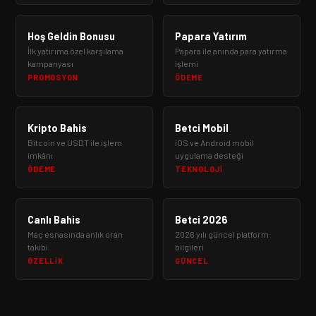
Hoş Geldin Bonusu
Papara Yatırım
İlk yatırıma özel karşılama
Papara ile anında para yatırma
kampanyası
işlemi
PROMOSYON
ÖDEME
Kripto Bahis
Betci Mobil
Bitcoin ve USDT ile işlem
iOS ve Android mobil
imkânı
uygulama desteği
ÖDEME
TEKNOLOJI
Canlı Bahis
Betci 2026
Maç esnasında anlık oran
2026 yılı güncel platform
takibi
bilgileri
ÖZELLIK
GÜNCEL