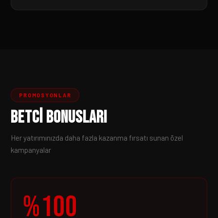
PROMOSYONLAR
Betci Bonusları
Her yatırımınızda daha fazla kazanma fırsatı sunan özel
kampanyalar
%100