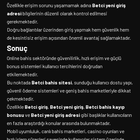
Özellikle erişim sorunu yaşamamak adına
Betci yeni giriş
adresi
bilgilerinin düzenli olarak kontrol edilmesi
gerekmektedir.
Doğru bağlantılar üzerinden giriş yapmak hem güvenlik hem
de kesintisiz erişim açısından önemli avantaj sağlamaktadır.
Sonuç
Online bahis sektöründe güvenilirlik, hızlı erişim ve güçlü
bonus sistemleri kullanıcı tercihlerini doğrudan
etkilemektedir.
Bu noktada
Betci bahis sitesi
, sunduğu kullanıcı dostu yapı,
güvenli ödeme sistemleri ve geniş bahis marketleriyle dikkat
çekmektedir.
Özellikle
Betci giriş
,
Betci yeni giriş
,
Betci bahis kayıp
bonusu
ve
Betci yeni giriş adresi
gibi başlıklar kullanıcıların
en fazla araştırdığı konular arasında bulunmaktadır.
Mobil uyumluluk, canlı bahis marketleri, casino oyunları ve
hızlı işlem süreçleri sayesinde kullanıcılar sistem üzerinde