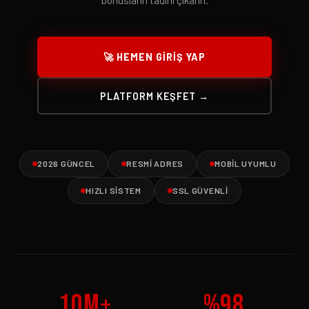
bonusların tadını çıkarın.
🚀 HEMEN GIRIŞ YAP
PLATFORM KEŞFET →
2026 GÜNCEL
RESMI ADRES
MOBIL UYUMLU
HIZLI SISTEM
SSL GÜVENLI
10M+
%98