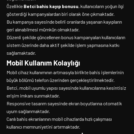
Özellikle
Betci bahis kayıp bonusu
, kullanıcıların yoğun ilgi
gösterdiği kampanyalardan biri olarak öne çıkmaktadır.
Bu kampanya sayesinde belirli oranlarda yaşanan kayıpların
geri alınabilmesi mümkün olmaktadır.
Düzenli şekilde güncellenen bonus kampanyaları kullanıcıların
sistem üzerinde daha aktif şekilde işlem yapmasına katkı
sağlamaktadır.
Mobil Kullanım Kolaylığı
Mobil cihaz kullanımının artmasıyla birlikte bahis işlemlerinin
büyük bölümü telefon üzerinden gerçekleştirilmektedir.
Betci, mobil uyumlu yapısı sayesinde kullanıcılarına kesintisiz
erişim imkanı sunmaktadır.
Responsive tasarım sayesinde ekran boyutlarına otomatik
uyum sağlanmaktadır.
Canlı bahis ekranlarının mobil cihazlarda hızlı çalışması
kullanıcı memnuniyetini artırmaktadır.