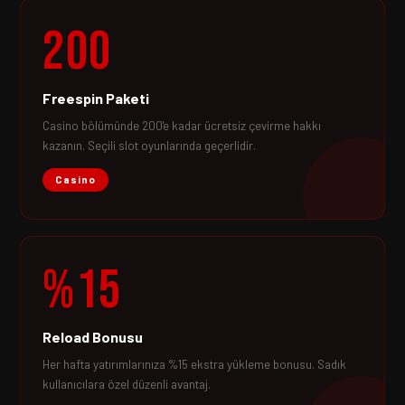
200
Freespin Paketi
Casino bölümünde 200'e kadar ücretsiz çevirme hakkı
kazanın. Seçili slot oyunlarında geçerlidir.
Casino
%15
Reload Bonusu
Her hafta yatırımlarınıza %15 ekstra yükleme bonusu. Sadık
kullanıcılara özel düzenli avantaj.