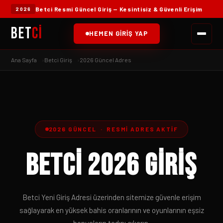
Betci Resmi Güncel Giriş — Kesintisiz & Güvenli Erişim
2026
Bet
Ci
HEMEN GIRIŞ YAP
Ana Sayfa
Betci Giriş
2026 Güncel Adres
2026 GÜNCEL · RESMI ADRES AKTIF
Betci 2026 GİRİŞ
Betci Yeni Giriş Adresi üzerinden sitemize güvenle erişim
sağlayarak en yüksek bahis oranlarının ve oyunlarının eşsiz