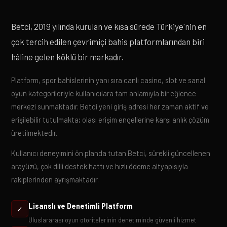
Betci, 2019 yılında kurulan ve kısa sürede Türkiye'nin en
çok tercih edilen çevrimiçi bahis platformlarından biri
hâline gelen köklü bir markadır.
Platform, spor bahislerinin yanı sıra canlı casino, slot ve sanal
oyun kategorileriyle kullanıcılara tam anlamıyla bir eğlence
merkezi sunmaktadır. Betci yeni giriş adresi her zaman aktif ve
erişilebilir tutulmakta; olası erişim engellerine karşı anlık çözüm
üretilmektedir.
Kullanıcı deneyimini ön planda tutan Betci, sürekli güncellenen
arayüzü, çok dilli destek hattı ve hızlı ödeme altyapısıyla
rakiplerinden ayrışmaktadır.
Lisanslı ve Denetimli Platform
✓
Uluslararası oyun otoritelerinin denetiminde güvenli hizmet