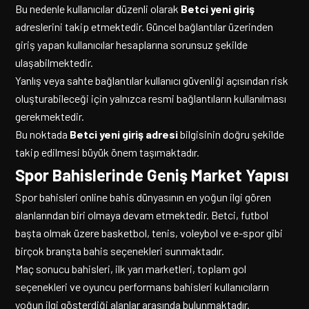
Bu nedenle kullanıcılar düzenli olarak
Betci yeni giriş
adreslerini takip etmektedir. Güncel bağlantılar üzerinden
giriş yapan kullanıcılar hesaplarına sorunsuz şekilde
ulaşabilmektedir.
Yanlış veya sahte bağlantılar kullanıcı güvenliği açısından risk
oluşturabileceği için yalnızca resmi bağlantıların kullanılması
gerekmektedir.
Bu noktada
Betci yeni giriş adresi
bilgisinin doğru şekilde
takip edilmesi büyük önem taşımaktadır.
Spor Bahislerinde Geniş Market Yapısı
Spor bahisleri online bahis dünyasının en yoğun ilgi gören
alanlarından biri olmaya devam etmektedir. Betci, futbol
başta olmak üzere basketbol, tenis, voleybol ve e-spor gibi
birçok branşta bahis seçenekleri sunmaktadır.
Maç sonucu bahisleri, ilk yarı marketleri, toplam gol
seçenekleri ve oyuncu performans bahisleri kullanıcıların
yoğun ilgi gösterdiği alanlar arasında bulunmaktadır.