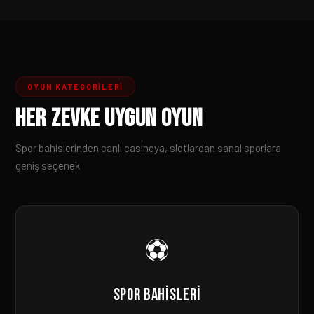
OYUN KATEGORILERI
Her Zevke Uygun Oyun
Spor bahislerinden canlı casinoya, slotlardan sanal sporlara
geniş seçenek
⚽
Spor Bahisleri