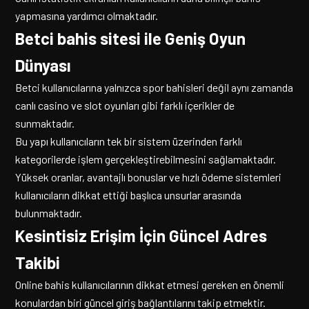
yapmasına yardımcı olmaktadır.
Betci bahis sitesi
ile Geniş Oyun
Dünyası
Betci kullanıcılarına yalnızca spor bahisleri değil aynı zamanda
canlı casino ve slot oyunları gibi farklı içerikler de
sunmaktadır.
Bu yapı kullanıcıların tek bir sistem üzerinden farklı
kategorilerde işlem gerçekleştirebilmesini sağlamaktadır.
Yüksek oranlar, avantajlı bonuslar ve hızlı ödeme sistemleri
kullanıcıların dikkat ettiği başlıca unsurlar arasında
bulunmaktadır.
Kesintisiz Erişim İçin Güncel Adres
Takibi
Online bahis kullanıcılarının dikkat etmesi gereken en önemli
konulardan biri güncel giriş bağlantılarını takip etmektir.