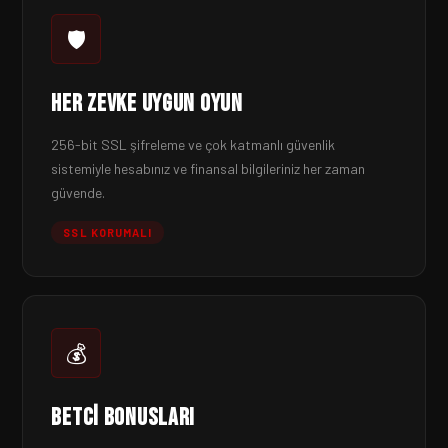
🛡️
Her Zevke Uygun Oyun
256-bit SSL şifreleme ve çok katmanlı güvenlik
sistemiyle hesabınız ve finansal bilgileriniz her zaman
güvende.
SSL KORUMALI
💰
Betci Bonusları