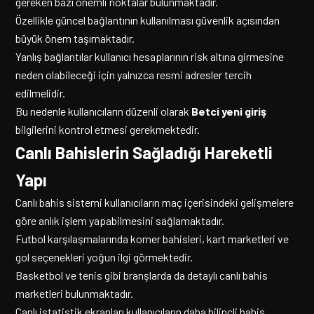
gereken bazı önemli noktalar bulunmaktadır.
Özellikle güncel bağlantının kullanılması güvenlik açısından
büyük önem taşımaktadır.
Yanlış bağlantılar kullanıcı hesaplarının risk altına girmesine
neden olabileceği için yalnızca resmi adresler tercih
edilmelidir.
Bu nedenle kullanıcıların düzenli olarak
Betci yeni giriş
bilgilerini kontrol etmesi gerekmektedir.
Canlı Bahislerin Sağladığı Hareketli
Yapı
Canlı bahis sistemi kullanıcıların maç içerisindeki gelişmelere
göre anlık işlem yapabilmesini sağlamaktadır.
Futbol karşılaşmalarında korner bahisleri, kart marketleri ve
gol seçenekleri yoğun ilgi görmektedir.
Basketbol ve tenis gibi branşlarda da detaylı canlı bahis
marketleri bulunmaktadır.
Canlı istatistik ekranları kullanıcıların daha bilinçli bahis