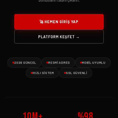
bonusların tadını çıkarın.
🚀 HEMEN GIRIŞ YAP
PLATFORM KEŞFET →
2026 GÜNCEL
RESMI ADRES
MOBIL UYUMLU
HIZLI SISTEM
SSL GÜVENLI
10M+
%98