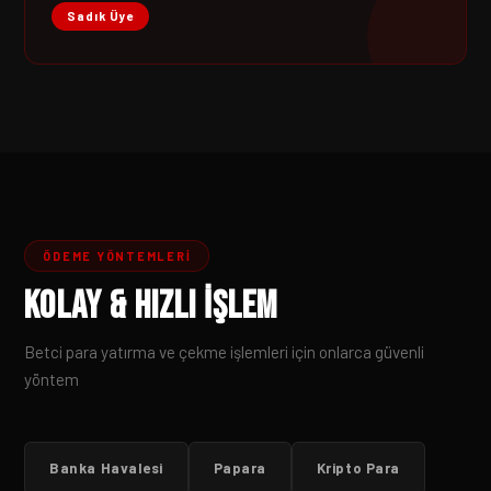
Sadık Üye
ÖDEME YÖNTEMLERI
Kolay & Hızlı İşlem
Betci para yatırma ve çekme işlemleri için onlarca güvenli
yöntem
Banka Havalesi
Papara
Kripto Para