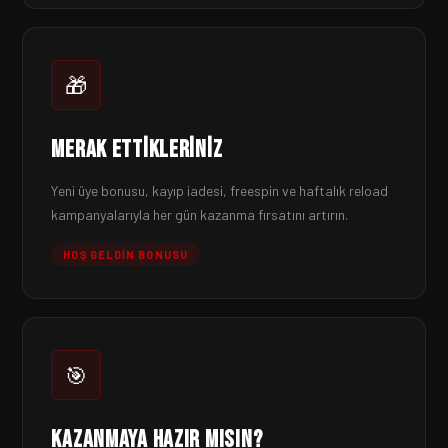
🎁
Merak Ettikleriniz
Yeni üye bonusu, kayıp iadesi, freespin ve haftalık reload
kampanyalarıyla her gün kazanma fırsatını artırın.
HOŞ GELDIN BONUSU
🎯
Kazanmaya Hazır mısın?