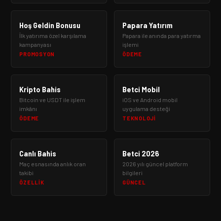
Hoş Geldin Bonusu
Papara Yatırım
İlk yatırıma özel karşılama
Papara ile anında para yatırma
kampanyası
işlemi
PROMOSYON
ÖDEME
Kripto Bahis
Betci Mobil
Bitcoin ve USDT ile işlem
iOS ve Android mobil
imkânı
uygulama desteği
ÖDEME
TEKNOLOJI
Canlı Bahis
Betci 2026
Maç esnasında anlık oran
2026 yılı güncel platform
takibi
bilgileri
ÖZELLIK
GÜNCEL