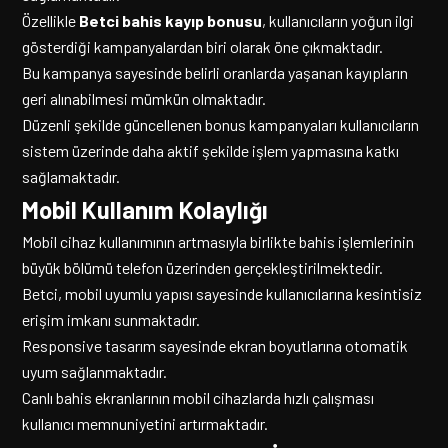
Özellikle
Betci bahis kayıp bonusu
, kullanıcıların yoğun ilgi
gösterdiği kampanyalardan biri olarak öne çıkmaktadır.
Bu kampanya sayesinde belirli oranlarda yaşanan kayıpların
geri alınabilmesi mümkün olmaktadır.
Düzenli şekilde güncellenen bonus kampanyaları kullanıcıların
sistem üzerinde daha aktif şekilde işlem yapmasına katkı
sağlamaktadır.
Mobil Kullanım Kolaylığı
Mobil cihaz kullanımının artmasıyla birlikte bahis işlemlerinin
büyük bölümü telefon üzerinden gerçekleştirilmektedir.
Betci, mobil uyumlu yapısı sayesinde kullanıcılarına kesintisiz
erişim imkanı sunmaktadır.
Responsive tasarım sayesinde ekran boyutlarına otomatik
uyum sağlanmaktadır.
Canlı bahis ekranlarının mobil cihazlarda hızlı çalışması
kullanıcı memnuniyetini artırmaktadır.