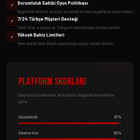
Sorumluluk Sahibi Oyun Politikası
✓
Bağımlılık önleme araçları ve kendi kendini engelleme seçenekleri
7/24 Türkçe Müşteri Desteği
✓
Canlı chat, e-posta ve Telegram kanallarıyla anında yardım
Yüksek Bahis Limitleri
✓
Hem küçük hem büyük yatırımcıya uygun esnek limitler
Platform Skorları
Bağımsız incelemeler ve kullanıcı değerlendirmelerine
göre
Güvenilirlik
97%
Ödeme Hızı
95%