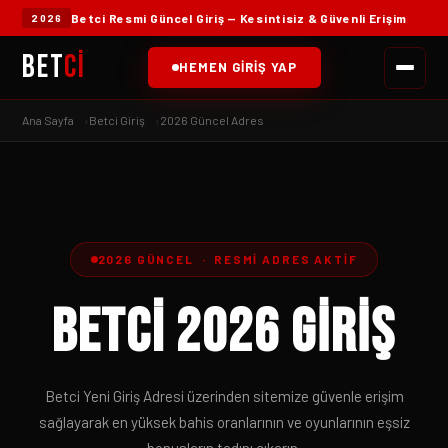
Betci Resmi Güncel Giriş — Kesintisiz & Güvenli Erişim
2026
Bet
Ci
HEMEN GIRIŞ YAP
Ana Sayfa
Betci Giriş
2026 Güncel Adres
2026 GÜNCEL · RESMI ADRES AKTIF
Betci 2026 GİRİŞ
Betci Yeni Giriş Adresi üzerinden sitemize güvenle erişim
sağlayarak en yüksek bahis oranlarının ve oyunlarının eşsiz