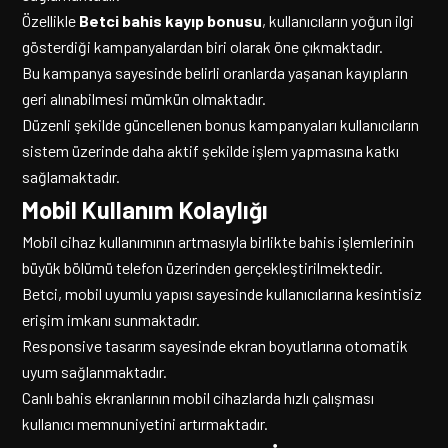
Özellikle
Betci bahis kayıp bonusu
, kullanıcıların yoğun ilgi
gösterdiği kampanyalardan biri olarak öne çıkmaktadır.
Bu kampanya sayesinde belirli oranlarda yaşanan kayıpların
geri alınabilmesi mümkün olmaktadır.
Düzenli şekilde güncellenen bonus kampanyaları kullanıcıların
sistem üzerinde daha aktif şekilde işlem yapmasına katkı
sağlamaktadır.
Mobil Kullanım Kolaylığı
Mobil cihaz kullanımının artmasıyla birlikte bahis işlemlerinin
büyük bölümü telefon üzerinden gerçekleştirilmektedir.
Betci, mobil uyumlu yapısı sayesinde kullanıcılarına kesintisiz
erişim imkanı sunmaktadır.
Responsive tasarım sayesinde ekran boyutlarına otomatik
uyum sağlanmaktadır.
Canlı bahis ekranlarının mobil cihazlarda hızlı çalışması
kullanıcı memnuniyetini artırmaktadır.