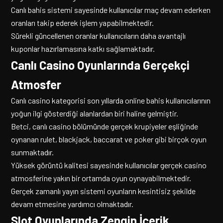
Canlı bahis sistemi sayesinde kullanıcılar maç devam ederken
oranları takip ederek işlem yapabilmektedir.
Sürekli güncellenen oranlar kullanıcıların daha avantajlı
kuponlar hazırlamasına katkı sağlamaktadır.
Canlı Casino Oyunlarında Gerçekçi
Atmosfer
Canlı casino kategorisi son yıllarda online bahis kullanıcılarının
yoğun ilgi gösterdiği alanlardan biri haline gelmiştir.
Betci, canlı casino bölümünde gerçek krupiyeler eşliğinde
oynanan rulet, blackjack, baccarat ve poker gibi birçok oyun
sunmaktadır.
Yüksek görüntü kalitesi sayesinde kullanıcılar gerçek casino
atmosferine yakın bir ortamda oyun oynayabilmektedir.
Gerçek zamanlı yayın sistemi oyunların kesintisiz şekilde
devam etmesine yardımcı olmaktadır.
Slot Oyunlarında Zengin İçerik