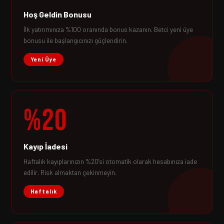
Hoş Geldin Bonusu
İlk yatırımınıza %100 oranında bonus kazanın. Betci yeni üye
bonusu ile başlangıcınızı güçlendirin.
Yeni Üye
%20
Kayıp İadesi
Haftalık kayıplarınızın %20'si otomatik olarak hesabınıza iade
edilir. Risk almaktan çekinmeyin.
Haftalık