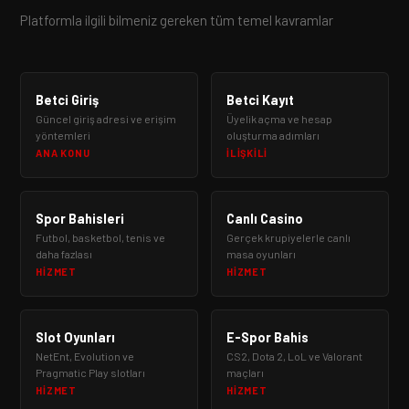
Platformla ilgili bilmeniz gereken tüm temel kavramlar
Betci Giriş
Betci Kayıt
Güncel giriş adresi ve erişim
Üyelik açma ve hesap
yöntemleri
oluşturma adımları
ANA KONU
İLIŞKILI
Spor Bahisleri
Canlı Casino
Futbol, basketbol, tenis ve
Gerçek krupiyelerle canlı
daha fazlası
masa oyunları
HIZMET
HIZMET
Slot Oyunları
E-Spor Bahis
NetEnt, Evolution ve
CS2, Dota 2, LoL ve Valorant
Pragmatic Play slotları
maçları
HIZMET
HIZMET