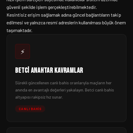
güvenli şekilde işlem gerçekleştirebilmektedir.
Kesintisiz erişim sağlamak adına güncel bağlantıların takip
edilmesi ve yalnızca resmi adreslerin kullanılması büyük önem
taşımaktadır.
⚡
Betci Anahtar Kavramlar
Sürekli güncellenen canlı bahis oranlarıyla maçların her
anında en avantajlı değerleri yakalayın. Betci canlı bahis
altyapısı rakipsiz hız sunar.
CANLI BAHIS