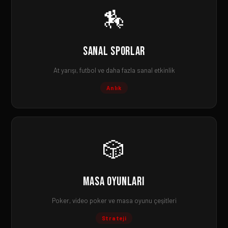
🏇
Sanal Sporlar
At yarışı, futbol ve daha fazla sanal etkinlik
Anlık
🎲
Masa Oyunları
Poker, video poker ve masa oyunu çeşitleri
Strateji