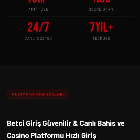
AKTIF ÜYE
ÖDEME ORANI
24/7
7yıl+
CANLI DESTEK
TECRÜBE
PLATFORM AVANTAJLARI
Betci Giriş Güvenilir & Canlı Bahis ve
Casino Platformu Hızlı Giriş