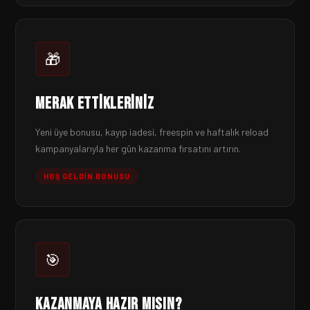
🎁
Merak Ettikleriniz
Yeni üye bonusu, kayıp iadesi, freespin ve haftalık reload
kampanyalarıyla her gün kazanma fırsatını artırın.
HOŞ GELDIN BONUSU
🎯
Kazanmaya Hazır mısın?