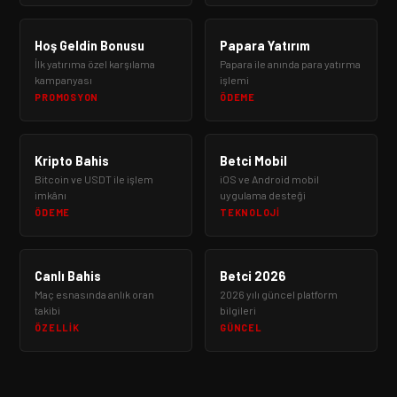
Hoş Geldin Bonusu
Papara Yatırım
İlk yatırıma özel karşılama
Papara ile anında para yatırma
kampanyası
işlemi
PROMOSYON
ÖDEME
Kripto Bahis
Betci Mobil
Bitcoin ve USDT ile işlem
iOS ve Android mobil
imkânı
uygulama desteği
ÖDEME
TEKNOLOJI
Canlı Bahis
Betci 2026
Maç esnasında anlık oran
2026 yılı güncel platform
takibi
bilgileri
ÖZELLIK
GÜNCEL