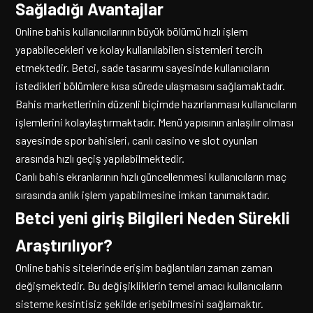
Sağladığı Avantajlar
Online bahis kullanıcılarının büyük bölümü hızlı işlem
yapabilecekleri ve kolay kullanılabilen sistemleri tercih
etmektedir. Betci, sade tasarımı sayesinde kullanıcıların
istedikleri bölümlere kısa sürede ulaşmasını sağlamaktadır.
Bahis marketlerinin düzenli biçimde hazırlanması kullanıcıların
işlemlerini kolaylaştırmaktadır. Menü yapısının anlaşılır olması
sayesinde spor bahisleri, canlı casino ve slot oyunları
arasında hızlı geçiş yapılabilmektedir.
Canlı bahis ekranlarının hızlı güncellenmesi kullanıcıların maç
sırasında anlık işlem yapabilmesine imkan tanımaktadır.
Betci yeni giriş
Bilgileri Neden Sürekli
Araştırılıyor?
Online bahis sitelerinde erişim bağlantıları zaman zaman
değişmektedir. Bu değişikliklerin temel amacı kullanıcıların
sisteme kesintisiz şekilde erişebilmesini sağlamaktır.