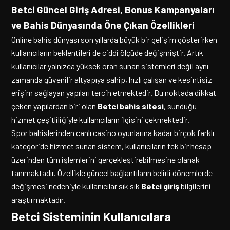
Betci Güncel Giriş Adresi, Bonus Kampanyaları
ve Bahis Dünyasında Öne Çıkan Özellikleri
Online bahis dünyası son yıllarda büyük bir gelişim gösterirken
kullanıcıların beklentileri de ciddi ölçüde değişmiştir. Artık
kullanıcılar yalnızca yüksek oran sunan sistemleri değil aynı
zamanda güvenilir altyapıya sahip, hızlı çalışan ve kesintisiz
erişim sağlayan yapıları tercih etmektedir. Bu noktada dikkat
çeken yapılardan biri olan
Betci bahis sitesi
, sunduğu
hizmet çeşitliliğiyle kullanıcıların ilgisini çekmektedir.
Spor bahislerinden canlı casino oyunlarına kadar birçok farklı
kategoride hizmet sunan sistem, kullanıcıların tek bir hesap
üzerinden tüm işlemlerini gerçekleştirebilmesine olanak
tanımaktadır. Özellikle güncel bağlantıların belirli dönemlerde
değişmesi nedeniyle kullanıcılar sık sık
Betci giriş
bilgilerini
araştırmaktadır.
Betci Sisteminin Kullanıcılara