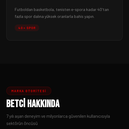
Futboldan basketbola, tenisten e-spora kadar 40'tan
fazla spor dalına yüksek oranlarla bahis yapın.
40+ SPOR
MARKA OTORITESI
Betci Hakkında
7 yılı aşan deneyim ve milyonlarca güvenilen kullanıcısıyla
sektörün öncüsü