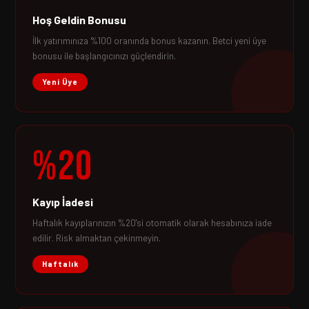
Hoş Geldin Bonusu
İlk yatırımınıza %100 oranında bonus kazanın. Betci yeni üye
bonusu ile başlangıcınızı güçlendirin.
Yeni Üye
%20
Kayıp İadesi
Haftalık kayıplarınızın %20'si otomatik olarak hesabınıza iade
edilir. Risk almaktan çekinmeyin.
Haftalık