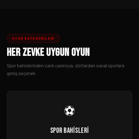
OYUN KATEGORILERI
Her Zevke Uygun Oyun
Spor bahislerinden canlı casinoya, slotlardan sanal sporlara
geniş seçenek
⚽
Spor Bahisleri