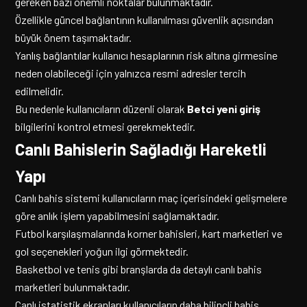
gereken bazı önemli noktalar bulunmaktadır.
Özellikle güncel bağlantının kullanılması güvenlik açısından
büyük önem taşımaktadır.
Yanlış bağlantılar kullanıcı hesaplarının risk altına girmesine
neden olabileceği için yalnızca resmi adresler tercih
edilmelidir.
Bu nedenle kullanıcıların düzenli olarak
Betci yeni giriş
bilgilerini kontrol etmesi gerekmektedir.
Canlı Bahislerin Sağladığı Hareketli
Yapı
Canlı bahis sistemi kullanıcıların maç içerisindeki gelişmelere
göre anlık işlem yapabilmesini sağlamaktadır.
Futbol karşılaşmalarında korner bahisleri, kart marketleri ve
gol seçenekleri yoğun ilgi görmektedir.
Basketbol ve tenis gibi branşlarda da detaylı canlı bahis
marketleri bulunmaktadır.
Canlı istatistik ekranları kullanıcıların daha bilinçli bahis