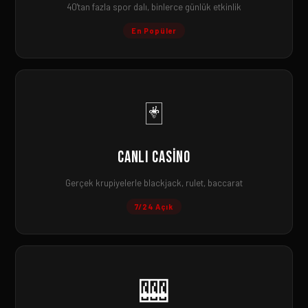
40'tan fazla spor dalı, binlerce günlük etkinlik
En Popüler
🃏
Canlı Casino
Gerçek krupiyelerle blackjack, rulet, baccarat
7/24 Açık
🎰