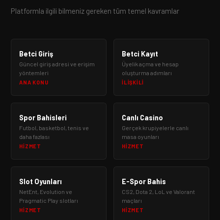
Platformla ilgili bilmeniz gereken tüm temel kavramlar
Betci Giriş
Betci Kayıt
Güncel giriş adresi ve erişim
Üyelik açma ve hesap
yöntemleri
oluşturma adımları
ANA KONU
İLIŞKILI
Spor Bahisleri
Canlı Casino
Futbol, basketbol, tenis ve
Gerçek krupiyelerle canlı
daha fazlası
masa oyunları
HIZMET
HIZMET
Slot Oyunları
E-Spor Bahis
NetEnt, Evolution ve
CS2, Dota 2, LoL ve Valorant
Pragmatic Play slotları
maçları
HIZMET
HIZMET