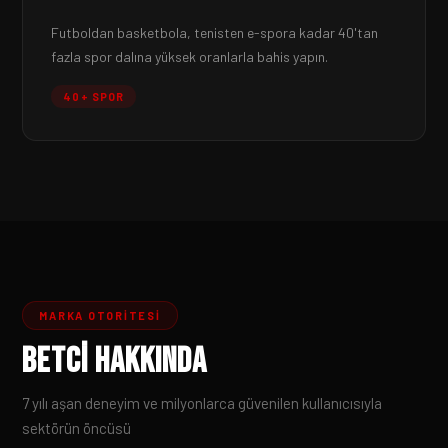
Futboldan basketbola, tenisten e-spora kadar 40'tan
fazla spor dalına yüksek oranlarla bahis yapın.
40+ SPOR
MARKA OTORITESI
Betci Hakkında
7 yılı aşan deneyim ve milyonlarca güvenilen kullanıcısıyla
sektörün öncüsü