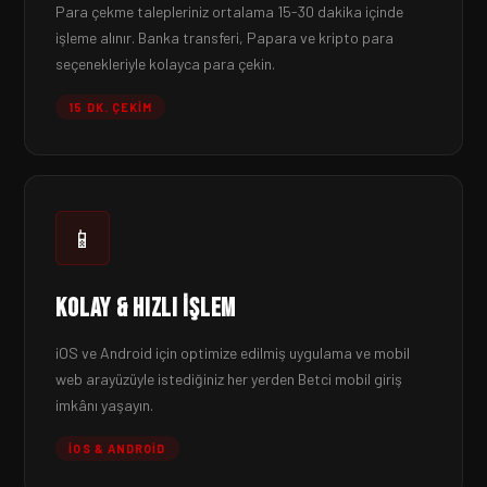
Para çekme talepleriniz ortalama 15-30 dakika içinde
işleme alınır. Banka transferi, Papara ve kripto para
seçenekleriyle kolayca para çekin.
15 DK. ÇEKIM
📱
Kolay & Hızlı İşlem
iOS ve Android için optimize edilmiş uygulama ve mobil
web arayüzüyle istediğiniz her yerden Betci mobil giriş
imkânı yaşayın.
IOS & ANDROID