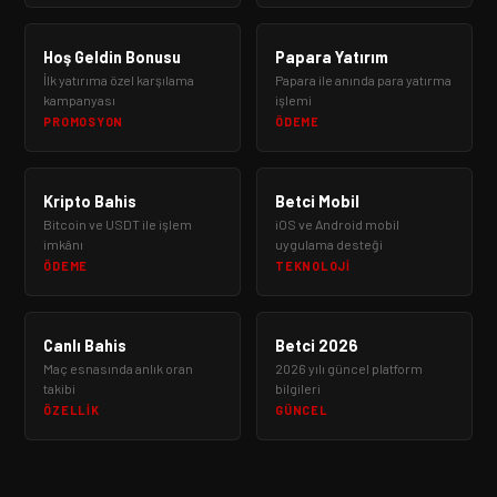
Hoş Geldin Bonusu
Papara Yatırım
İlk yatırıma özel karşılama
Papara ile anında para yatırma
kampanyası
işlemi
PROMOSYON
ÖDEME
Kripto Bahis
Betci Mobil
Bitcoin ve USDT ile işlem
iOS ve Android mobil
imkânı
uygulama desteği
ÖDEME
TEKNOLOJI
Canlı Bahis
Betci 2026
Maç esnasında anlık oran
2026 yılı güncel platform
takibi
bilgileri
ÖZELLIK
GÜNCEL