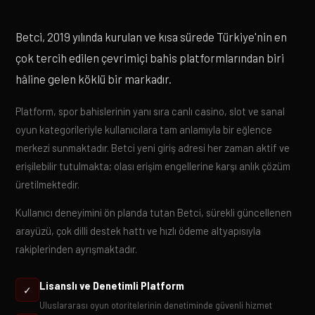
Betci, 2019 yılında kurulan ve kısa sürede Türkiye'nin en
çok tercih edilen çevrimiçi bahis platformlarından biri
hâline gelen köklü bir markadır.
Platform, spor bahislerinin yanı sıra canlı casino, slot ve sanal
oyun kategorileriyle kullanıcılara tam anlamıyla bir eğlence
merkezi sunmaktadır. Betci yeni giriş adresi her zaman aktif ve
erişilebilir tutulmakta; olası erişim engellerine karşı anlık çözüm
üretilmektedir.
Kullanıcı deneyimini ön planda tutan Betci, sürekli güncellenen
arayüzü, çok dilli destek hattı ve hızlı ödeme altyapısıyla
rakiplerinden ayrışmaktadır.
Lisanslı ve Denetimli Platform
✓
Uluslararası oyun otoritelerinin denetiminde güvenli hizmet