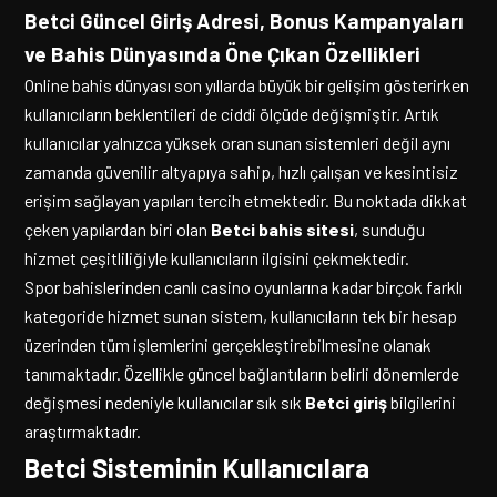
Betci Güncel Giriş Adresi, Bonus Kampanyaları
ve Bahis Dünyasında Öne Çıkan Özellikleri
Online bahis dünyası son yıllarda büyük bir gelişim gösterirken
kullanıcıların beklentileri de ciddi ölçüde değişmiştir. Artık
kullanıcılar yalnızca yüksek oran sunan sistemleri değil aynı
zamanda güvenilir altyapıya sahip, hızlı çalışan ve kesintisiz
erişim sağlayan yapıları tercih etmektedir. Bu noktada dikkat
çeken yapılardan biri olan
Betci bahis sitesi
, sunduğu
hizmet çeşitliliğiyle kullanıcıların ilgisini çekmektedir.
Spor bahislerinden canlı casino oyunlarına kadar birçok farklı
kategoride hizmet sunan sistem, kullanıcıların tek bir hesap
üzerinden tüm işlemlerini gerçekleştirebilmesine olanak
tanımaktadır. Özellikle güncel bağlantıların belirli dönemlerde
değişmesi nedeniyle kullanıcılar sık sık
Betci giriş
bilgilerini
araştırmaktadır.
Betci Sisteminin Kullanıcılara