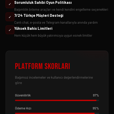
Sorumluluk Sahibi Oyun Politikası
✓
Bağımlılık önleme araçları ve kendi kendini engelleme seçenekleri
7/24 Türkçe Müşteri Desteği
✓
Canlı chat, e-posta ve Telegram kanallarıyla anında yardım
Yüksek Bahis Limitleri
✓
Hem küçük hem büyük yatırımcıya uygun esnek limitler
Platform Skorları
Bağımsız incelemeler ve kullanıcı değerlendirmelerine
göre
Güvenilirlik
97%
Ödeme Hızı
95%