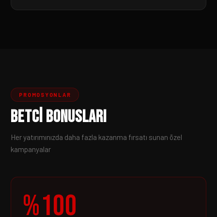
PROMOSYONLAR
Betci Bonusları
Her yatırımınızda daha fazla kazanma fırsatı sunan özel
kampanyalar
%100