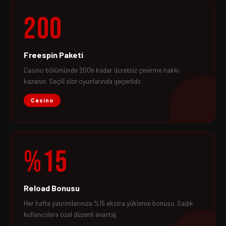
200
Freespin Paketi
Casino bölümünde 200'e kadar ücretsiz çevirme hakkı
kazanın. Seçili slot oyunlarında geçerlidir.
Casino
%15
Reload Bonusu
Her hafta yatırımlarınıza %15 ekstra yükleme bonusu. Sadık
kullanıcılara özel düzenli avantaj.