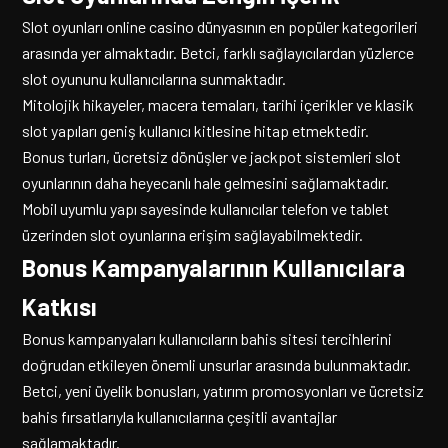
Slot oyunları online casino dünyasının en popüler kategorileri
arasında yer almaktadır. Betci, farklı sağlayıcılardan yüzlerce
slot oyununu kullanıcılarına sunmaktadır.
Mitolojik hikayeler, macera temaları, tarihi içerikler ve klasik
slot yapıları geniş kullanıcı kitlesine hitap etmektedir.
Bonus turları, ücretsiz dönüşler ve jackpot sistemleri slot
oyunlarının daha heyecanlı hale gelmesini sağlamaktadır.
Mobil uyumlu yapı sayesinde kullanıcılar telefon ve tablet
üzerinden slot oyunlarına erişim sağlayabilmektedir.
Bonus Kampanyalarının Kullanıcılara
Katkısı
Bonus kampanyaları kullanıcıların bahis sitesi tercihlerini
doğrudan etkileyen önemli unsurlar arasında bulunmaktadır.
Betci, yeni üyelik bonusları, yatırım promosyonları ve ücretsiz
bahis fırsatlarıyla kullanıcılarına çeşitli avantajlar
sağlamaktadır.