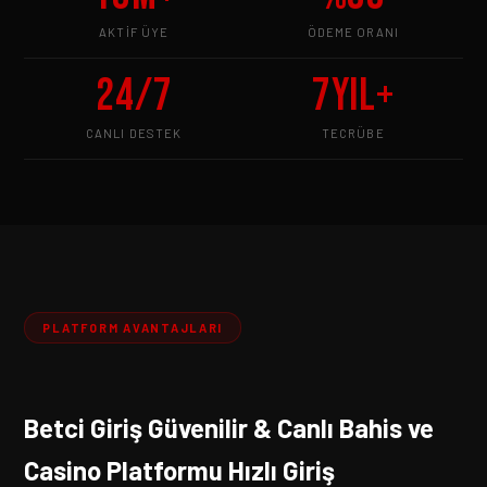
AKTIF ÜYE
ÖDEME ORANI
24/7
7yıl+
CANLI DESTEK
TECRÜBE
PLATFORM AVANTAJLARI
Betci Giriş Güvenilir & Canlı Bahis ve
Casino Platformu Hızlı Giriş