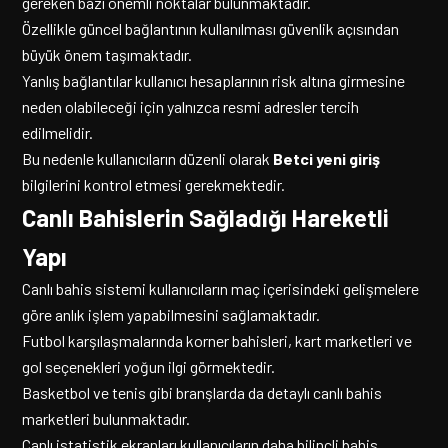
gereken bazı önemli noktalar bulunmaktadır.
Özellikle güncel bağlantının kullanılması güvenlik açısından
büyük önem taşımaktadır.
Yanlış bağlantılar kullanıcı hesaplarının risk altına girmesine
neden olabileceği için yalnızca resmi adresler tercih
edilmelidir.
Bu nedenle kullanıcıların düzenli olarak
Betci yeni giriş
bilgilerini kontrol etmesi gerekmektedir.
Canlı Bahislerin Sağladığı Hareketli
Yapı
Canlı bahis sistemi kullanıcıların maç içerisindeki gelişmelere
göre anlık işlem yapabilmesini sağlamaktadır.
Futbol karşılaşmalarında korner bahisleri, kart marketleri ve
gol seçenekleri yoğun ilgi görmektedir.
Basketbol ve tenis gibi branşlarda da detaylı canlı bahis
marketleri bulunmaktadır.
Canlı istatistik ekranları kullanıcıların daha bilinçli bahis