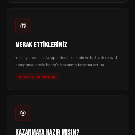
🎁
Merak Ettikleriniz
Yeni üye bonusu, kayıp iadesi, freespin ve haftalık reload
kampanyalarıyla her gün kazanma fırsatını artırın.
HOŞ GELDIN BONUSU
🎯
Kazanmaya Hazır mısın?