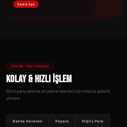
Sadık Üye
ÖDEME YÖNTEMLERI
Kolay & Hızlı İşlem
Betci para yatırma ve çekme işlemleri için onlarca güvenli
yöntem
Banka Havalesi
Papara
Kripto Para