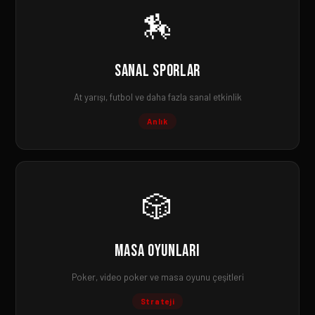
🏇
Sanal Sporlar
At yarışı, futbol ve daha fazla sanal etkinlik
Anlık
🎲
Masa Oyunları
Poker, video poker ve masa oyunu çeşitleri
Strateji