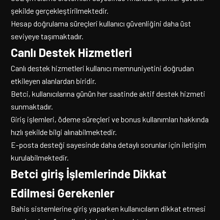
şekilde gerçekleştirilmektedir.
Hesap doğrulama süreçleri kullanıcı güvenliğini daha üst
seviyeye taşımaktadır.
Canlı Destek Hizmetleri
Canlı destek hizmetleri kullanıcı memnuniyetini doğrudan
etkileyen alanlardan biridir.
Betci, kullanıcılarına günün her saatinde aktif destek hizmeti
sunmaktadır.
Giriş işlemleri, ödeme süreçleri ve bonus kullanımları hakkında
hızlı şekilde bilgi alınabilmektedir.
E-posta desteği sayesinde daha detaylı sorunlar için iletişim
kurulabilmektedir.
Betci giriş
İşlemlerinde Dikkat
Edilmesi Gerekenler
Bahis sistemlerine giriş yaparken kullanıcıların dikkat etmesi