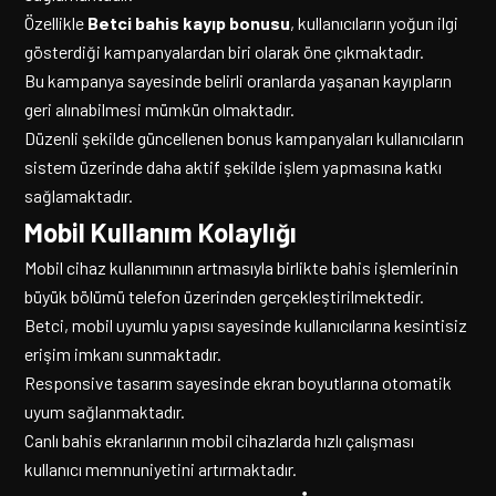
Özellikle
Betci bahis kayıp bonusu
, kullanıcıların yoğun ilgi
gösterdiği kampanyalardan biri olarak öne çıkmaktadır.
Bu kampanya sayesinde belirli oranlarda yaşanan kayıpların
geri alınabilmesi mümkün olmaktadır.
Düzenli şekilde güncellenen bonus kampanyaları kullanıcıların
sistem üzerinde daha aktif şekilde işlem yapmasına katkı
sağlamaktadır.
Mobil Kullanım Kolaylığı
Mobil cihaz kullanımının artmasıyla birlikte bahis işlemlerinin
büyük bölümü telefon üzerinden gerçekleştirilmektedir.
Betci, mobil uyumlu yapısı sayesinde kullanıcılarına kesintisiz
erişim imkanı sunmaktadır.
Responsive tasarım sayesinde ekran boyutlarına otomatik
uyum sağlanmaktadır.
Canlı bahis ekranlarının mobil cihazlarda hızlı çalışması
kullanıcı memnuniyetini artırmaktadır.