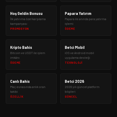
Hoş Geldin Bonusu
Papara Yatırım
İlk yatırıma özel karşılama
Papara ile anında para yatırma
kampanyası
işlemi
PROMOSYON
ÖDEME
Kripto Bahis
Betci Mobil
Bitcoin ve USDT ile işlem
iOS ve Android mobil
imkânı
uygulama desteği
ÖDEME
TEKNOLOJI
Canlı Bahis
Betci 2026
Maç esnasında anlık oran
2026 yılı güncel platform
takibi
bilgileri
ÖZELLIK
GÜNCEL