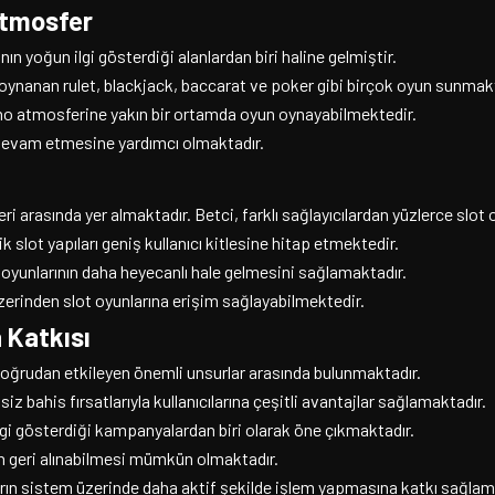
Atmosfer
ının yoğun ilgi gösterdiği alanlardan biri haline gelmiştir.
 oynanan rulet, blackjack, baccarat ve poker gibi birçok oyun sunmakt
ino atmosferine yakın bir ortamda oyun oynayabilmektedir.
 devam etmesine yardımcı olmaktadır.
ri arasında yer almaktadır. Betci, farklı sağlayıcılardan yüzlerce slot
ik slot yapıları geniş kullanıcı kitlesine hitap etmektedir.
t oyunlarının daha heyecanlı hale gelmesini sağlamaktadır.
üzerinden slot oyunlarına erişim sağlayabilmektedir.
 Katkısı
i doğrudan etkileyen önemli unsurlar arasında bulunmaktadır.
iz bahis fırsatlarıyla kullanıcılarına çeşitli avantajlar sağlamaktadır.
 ilgi gösterdiği kampanyalardan biri olarak öne çıkmaktadır.
n geri alınabilmesi mümkün olmaktadır.
arın sistem üzerinde daha aktif şekilde işlem yapmasına katkı sağlam