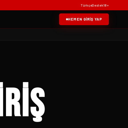
Türkçe
Destek
18+
HEMEN GIRIŞ YAP
İRİŞ