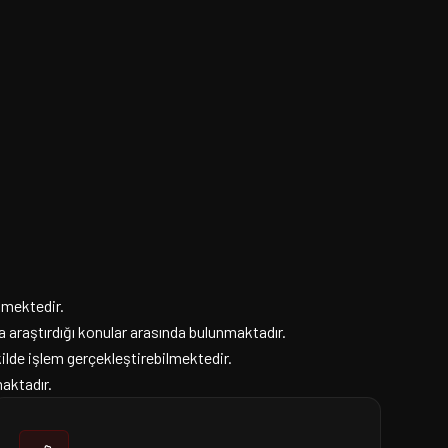
kmektedir.
zla araştırdığı konular arasında bulunmaktadır.
kilde işlem gerçekleştirebilmektedir.
aktadır.