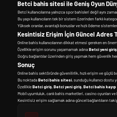
Betci bahis sitesi
ile Geniş Oyun Dün
Betci kullanıcılarına yalnızca spor bahisleri değil aynı zama
Bu yapı kullanıcıların tek bir sistem üzerinden farklı kateg
Yüksek oranlar, avantajlı bonuslar ve hızlı ödeme sistemleri
Kesintisiz Erişim İçin Güncel Adres 
Online bahis kullanıcılarının dikkat etmesi gereken en öneml
Özellikle erişim sorunu yaşamamak adına
Betci yeni giri
Doğru bağlantılar üzerinden giriş yapmak hem güvenlik he
Sonuç
Online bahis sektöründe güvenilirlik, hızlı erişim ve güçlü 
Bu noktada
Betci bahis sitesi
, sunduğu kullanıcı dostu 
Özellikle
Betci giriş
,
Betci yeni giriş
,
Betci bahis kayı
Mobil uyumluluk, canlı bahis marketleri, casino oyunları ve 
Kesintisiz erişim sağlamak adına güncel bağlantıların taki