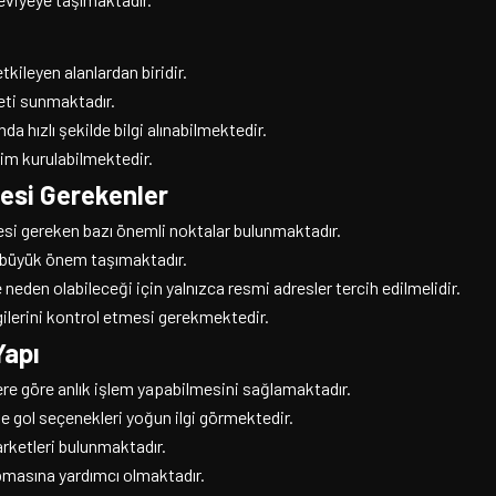
kileyen alanlardan biridir.
meti sunmaktadır.
da hızlı şekilde bilgi alınabilmektedir.
şim kurulabilmektedir.
esi Gerekenler
mesi gereken bazı önemli noktalar bulunmaktadır.
an büyük önem taşımaktadır.
e neden olabileceği için yalnızca resmi adresler tercih edilmelidir.
gilerini kontrol etmesi gerekmektedir.
Yapı
lere göre anlık işlem yapabilmesini sağlamaktadır.
ve gol seçenekleri yoğun ilgi görmektedir.
arketleri bulunmaktadır.
 yapmasına yardımcı olmaktadır.