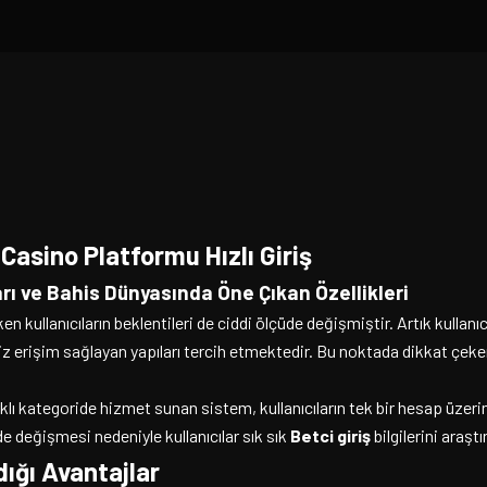
 Casino Platformu Hızlı Giriş
rı ve Bahis Dünyasında Öne Çıkan Özellikleri
en kullanıcıların beklentileri de ciddi ölçüde değişmiştir. Artık kullan
siz erişim sağlayan yapıları tercih etmektedir. Bu noktada dikkat çeke
rklı kategoride hizmet sunan sistem, kullanıcıların tek bir hesap üzer
de değişmesi nedeniyle kullanıcılar sık sık
Betci giriş
bilgilerini araşt
dığı Avantajlar