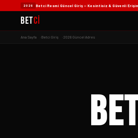
Betci Resmi Güncel Giriş — Kesintisiz & Güvenli Erişi
2026
Bet
Ci
Ana Sayfa
Betci Giriş
2026 Güncel Adres
Bet