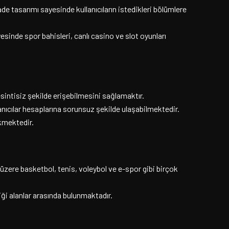
ade tasarımı sayesinde kullanıcıların istedikleri bölümlere
esinde spor bahisleri, canlı casino ve slot oyunları
sintisiz şekilde erişebilmesini sağlamaktır.
anıcılar hesaplarına sorunsuz şekilde ulaşabilmektedir.
ekmektedir.
üzere basketbol, tenis, voleybol ve e-spor gibi birçok
iği alanlar arasında bulunmaktadır.