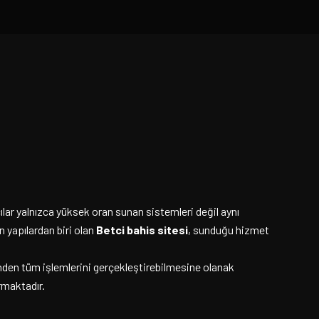
ıcılar yalnızca yüksek oran sunan sistemleri değil aynı
n yapılardan biri olan
Betci bahis sitesi
, sunduğu hizmet
inden tüm işlemlerini gerçekleştirebilmesine olanak
ırmaktadır.