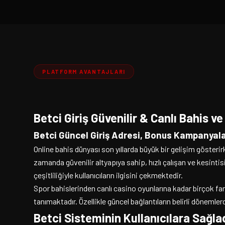
PLATFORM AVANTAJLARI
Betci Giriş Güvenilir & Canlı Bahis ve
Betci Güncel Giriş Adresi, Bonus Kampanyala
Online bahis dünyası son yıllarda büyük bir gelişim gösterirk
zamanda güvenilir altyapıya sahip, hızlı çalışan ve kesinti
çeşitliliğiyle kullanıcıların ilgisini çekmektedir.
Spor bahislerinden canlı casino oyunlarına kadar birçok fa
tanımaktadır. Özellikle güncel bağlantıların belirli dönemler
Betci Sisteminin Kullanıcılara Sağla