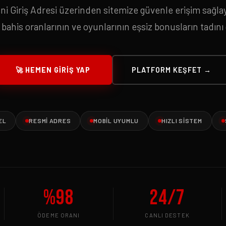
eni Giriş Adresi üzerinden sitemize güvenle erişim sağla
bahis oranlarının ve oyunlarının eşsiz bonusların tadını 
🚀 HEMEN GIRIŞ YAP
PLATFORM KEŞFET →
EL
RESMI ADRES
MOBIL UYUMLU
HIZLI SISTEM
%98
24/7
ÖDEME ORANI
CANLI DESTEK