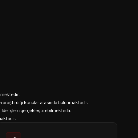
kmektedir.
zla araştırdığı konular arasında bulunmaktadır.
kilde işlem gerçekleştirebilmektedir.
aktadır.