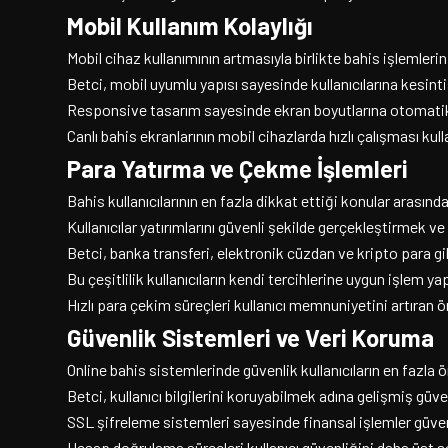
Mobil Kullanım Kolaylığı
Mobil cihaz kullanımının artmasıyla birlikte bahis işlemler
Betci, mobil uyumlu yapısı sayesinde kullanıcılarına kesin
Responsive tasarım sayesinde ekran boyutlarına otomati
Canlı bahis ekranlarının mobil cihazlarda hızlı çalışması ku
Para Yatırma ve Çekme İşlemleri
Bahis kullanıcılarının en fazla dikkat ettiği konular arasın
Kullanıcılar yatırımlarını güvenli şekilde gerçekleştirmek v
Betci, banka transferi, elektronik cüzdan ve kripto para g
Bu çeşitlilik kullanıcıların kendi tercihlerine uygun işlem 
Hızlı para çekim süreçleri kullanıcı memnuniyetini artıran 
Güvenlik Sistemleri ve Veri Koruma
Online bahis sistemlerinde güvenlik kullanıcıların en fazla
Betci, kullanıcı bilgilerini koruyabilmek adına gelişmiş güve
SSL şifreleme sistemleri sayesinde finansal işlemler güven
Hesap doğrulama süreçleri kullanıcı güvenliğini daha üst s