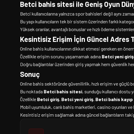
Betci bahis sitesi
ile Geniş Oyun Dün
Betci kullanıcılarına yalnızca spor bahisleri değil aynı zama
Bu yapı kullanıcıların tek bir sistem üzerinden farklı kateg
Yüksek oranlar, avantajlı bonuslar ve hızlı ödeme sistemleri
Kesintisiz Erişim İçin Güncel Adres 
Online bahis kullanıcılarının dikkat etmesi gereken en öneml
Özellikle erişim sorunu yaşamamak adına
Betci yeni giri
Doğru bağlantılar üzerinden giriş yapmak hem güvenlik he
Sonuç
Online bahis sektöründe güvenilirlik, hızlı erişim ve güçlü 
Bu noktada
Betci bahis sitesi
, sunduğu kullanıcı dostu 
Özellikle
Betci giriş
,
Betci yeni giriş
,
Betci bahis kayı
Mobil uyumluluk, canlı bahis marketleri, casino oyunları ve 
Kesintisiz erişim sağlamak adına güncel bağlantıların taki