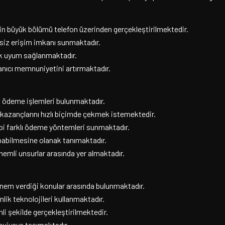
inin büyük bölümü telefon üzerinden gerçekleştirilmektedir.
tisiz erişim imkanı sunmaktadır.
k uyum sağlanmaktadır.
llanıcı memnuniyetini artırmaktadır.
da ödeme işlemleri bulunmaktadır.
e kazançlarını hızlı biçimde çekmek istemektedir.
ibi farklı ödeme yöntemleri sunmaktadır.
yapabilmesine olanak tanımaktadır.
önemli unsurlar arasında yer almaktadır.
 önem verdiği konular arasında bulunmaktadır.
nlik teknolojileri kullanmaktadır.
li şekilde gerçekleştirilmektedir.
eviyeye taşımaktadır.