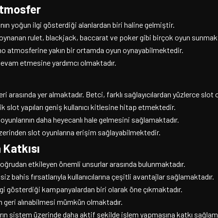
Atmosfer
ının yoğun ilgi gösterdiği alanlardan biri haline gelmiştir.
 oynanan rulet, blackjack, baccarat ve poker gibi birçok oyun sunmakt
ino atmosferine yakın bir ortamda oyun oynayabilmektedir.
 devam etmesine yardımcı olmaktadır.
ri arasında yer almaktadır. Betci, farklı sağlayıcılardan yüzlerce slot
ik slot yapıları geniş kullanıcı kitlesine hitap etmektedir.
t oyunlarının daha heyecanlı hale gelmesini sağlamaktadır.
üzerinden slot oyunlarına erişim sağlayabilmektedir.
 Katkısı
i doğrudan etkileyen önemli unsurlar arasında bulunmaktadır.
iz bahis fırsatlarıyla kullanıcılarına çeşitli avantajlar sağlamaktadır.
 ilgi gösterdiği kampanyalardan biri olarak öne çıkmaktadır.
n geri alınabilmesi mümkün olmaktadır.
arın sistem üzerinde daha aktif şekilde işlem yapmasına katkı sağlam