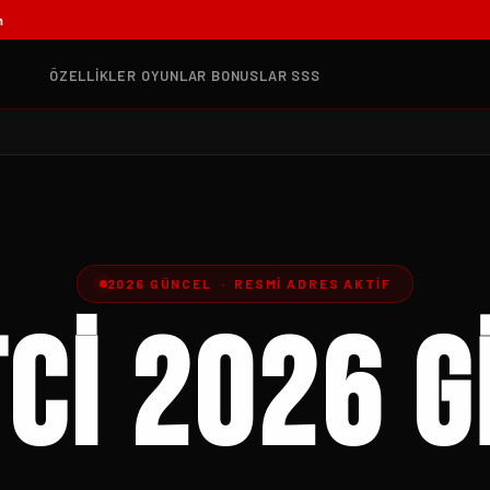
m
ÖZELLIKLER
OYUNLAR
BONUSLAR
SSS
2026 GÜNCEL · RESMI ADRES AKTIF
ci 2026 G