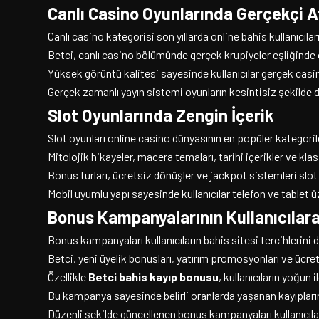
Canlı Casino Oyunlarında Gerçekçi 
Canlı casino kategorisi son yıllarda online bahis kullanıcılar
Betci, canlı casino bölümünde gerçek krupiyeler eşliğinde
Yüksek görüntü kalitesi sayesinde kullanıcılar gerçek cas
Gerçek zamanlı yayın sistemi oyunların kesintisiz şekilde
Slot Oyunlarında Zengin İçerik
Slot oyunları online casino dünyasının en popüler kategorile
Mitolojik hikayeler, macera temaları, tarihi içerikler ve klas
Bonus turları, ücretsiz dönüşler ve jackpot sistemleri slo
Mobil uyumlu yapı sayesinde kullanıcılar telefon ve tablet 
Bonus Kampanyalarının Kullanıcılara
Bonus kampanyaları kullanıcıların bahis sitesi tercihlerin
Betci, yeni üyelik bonusları, yatırım promosyonları ve ücrets
Özellikle
Betci bahis kayıp bonusu
, kullanıcıların yoğun
Bu kampanya sayesinde belirli oranlarda yaşanan kayıpları
Düzenli şekilde güncellenen bonus kampanyaları kullanıcıl