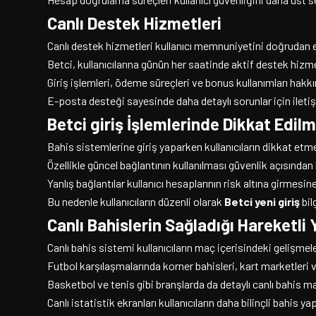
Canlı Destek Hizmetleri
Canlı destek hizmetleri kullanıcı memnuniyetini doğrudan et
Betci, kullanıcılarına günün her saatinde aktif destek hiz
Giriş işlemleri, ödeme süreçleri ve bonus kullanımları hakkın
E-posta desteği sayesinde daha detaylı sorunlar için ileti
Betci giriş
İşlemlerinde Dikkat Edilm
Bahis sistemlerine giriş yaparken kullanıcıların dikkat et
Özellikle güncel bağlantının kullanılması güvenlik açısınd
Yanlış bağlantılar kullanıcı hesaplarının risk altına girmesin
Bu nedenle kullanıcıların düzenli olarak
Betci yeni giriş
bil
Canlı Bahislerin Sağladığı Hareketli 
Canlı bahis sistemi kullanıcıların maç içerisindeki gelişme
Futbol karşılaşmalarında korner bahisleri, kart marketleri 
Basketbol ve tenis gibi branşlarda da detaylı canlı bahis m
Canlı istatistik ekranları kullanıcıların daha bilinçli bahis