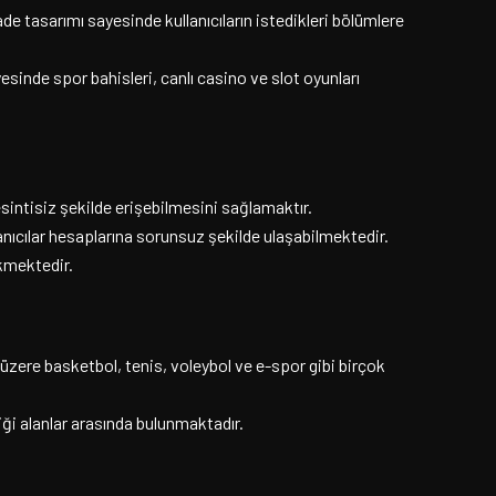
ade tasarımı sayesinde kullanıcıların istedikleri bölümlere
esinde spor bahisleri, canlı casino ve slot oyunları
sintisiz şekilde erişebilmesini sağlamaktır.
anıcılar hesaplarına sorunsuz şekilde ulaşabilmektedir.
ekmektedir.
üzere basketbol, tenis, voleybol ve e-spor gibi birçok
iği alanlar arasında bulunmaktadır.