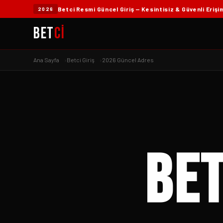
Betci Resmi Güncel Giriş — Kesintisiz & Güvenli Erişi
2026
Bet
Ci
Ana Sayfa
Betci Giriş
2026 Güncel Adres
Bet