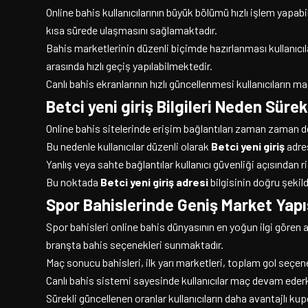
Online bahis kullanıcılarının büyük bölümü hızlı işlem yapabi
kısa sürede ulaşmasını sağlamaktadır.
Bahis marketlerinin düzenli biçimde hazırlanması kullanıcıla
arasında hızlı geçiş yapılabilmektedir.
Canlı bahis ekranlarının hızlı güncellenmesi kullanıcıların 
Betci yeni giriş
Bilgileri Neden Sürekl
Online bahis sitelerinde erişim bağlantıları zaman zaman d
Bu nedenle kullanıcılar düzenli olarak
Betci yeni giriş
adres
Yanlış veya sahte bağlantılar kullanıcı güvenliği açısından 
Bu noktada
Betci yeni giriş adresi
bilgisinin doğru şeki
Spor Bahislerinde Geniş Market Yapı
Spor bahisleri online bahis dünyasının en yoğun ilgi gören
branşta bahis seçenekleri sunmaktadır.
Maç sonucu bahisleri, ilk yarı marketleri, toplam gol seçen
Canlı bahis sistemi sayesinde kullanıcılar maç devam eder
Sürekli güncellenen oranlar kullanıcıların daha avantajlı k