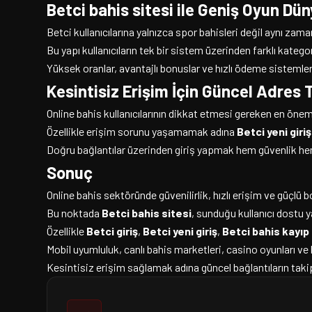
Betci bahis sitesi
ile Geniş Oyun Dün
Betci kullanıcılarına yalnızca spor bahisleri değil aynı zama
Bu yapı kullanıcıların tek bir sistem üzerinden farklı kateg
Yüksek oranlar, avantajlı bonuslar ve hızlı ödeme sistemleri
Kesintisiz Erişim İçin Güncel Adres 
Online bahis kullanıcılarının dikkat etmesi gereken en öneml
Özellikle erişim sorunu yaşamamak adına
Betci yeni giri
Doğru bağlantılar üzerinden giriş yapmak hem güvenlik he
Sonuç
Online bahis sektöründe güvenilirlik, hızlı erişim ve güçlü 
Bu noktada
Betci bahis sitesi
, sunduğu kullanıcı dostu 
Özellikle
Betci giriş
,
Betci yeni giriş
,
Betci bahis kayı
Mobil uyumluluk, canlı bahis marketleri, casino oyunları ve 
Kesintisiz erişim sağlamak adına güncel bağlantıların taki