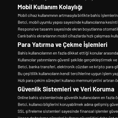
Mobil Kullanım Kolaylığı
Mobil cihaz kullanımının artmasıyla birlikte bahis işlemler
Betci, mobil uyumlu yapısı sayesinde kullanıcılarına kesin
Responsive tasarım sayesinde ekran boyutlarına otomati
Canlı bahis ekranlarının mobil cihazlarda hızlı çalışması ku
Para Yatırma ve Çekme İşlemleri
Bahis kullanıcılarının en fazla dikkat ettiği konular arasın
Kullanıcılar yatırımlarını güvenli şekilde gerçekleştirmek v
Betci, banka transferi, elektronik cüzdan ve kripto para g
Bu çeşitlilik kullanıcıların kendi tercihlerine uygun işlem 
Hızlı para çekim süreçleri kullanıcı memnuniyetini artıran 
Güvenlik Sistemleri ve Veri Koruma
Online bahis sistemlerinde güvenlik kullanıcıların en fazla
Betci, kullanıcı bilgilerini koruyabilmek adına gelişmiş güve
SSL şifreleme sistemleri sayesinde finansal işlemler güven
Hesap doğrulama süreçleri kullanıcı güvenliğini daha üst s