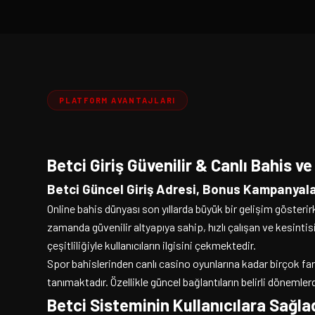
PLATFORM AVANTAJLARI
Betci Giriş Güvenilir & Canlı Bahis ve
Betci Güncel Giriş Adresi, Bonus Kampanyala
Online bahis dünyası son yıllarda büyük bir gelişim gösterirk
zamanda güvenilir altyapıya sahip, hızlı çalışan ve kesinti
çeşitliliğiyle kullanıcıların ilgisini çekmektedir.
Spor bahislerinden canlı casino oyunlarına kadar birçok fa
tanımaktadır. Özellikle güncel bağlantıların belirli dönemler
Betci Sisteminin Kullanıcılara Sağla