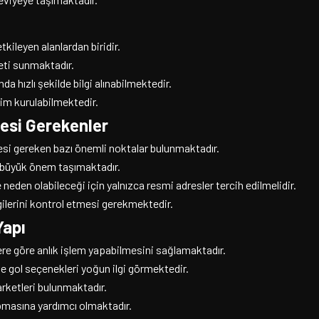
kileyen alanlardan biridir.
meti sunmaktadır.
da hızlı şekilde bilgi alınabilmektedir.
şim kurulabilmektedir.
esi Gerekenler
mesi gereken bazı önemli noktalar bulunmaktadır.
an büyük önem taşımaktadır.
e neden olabileceği için yalnızca resmi adresler tercih edilmelidir.
gilerini kontrol etmesi gerekmektedir.
Yapı
lere göre anlık işlem yapabilmesini sağlamaktadır.
ve gol seçenekleri yoğun ilgi görmektedir.
arketleri bulunmaktadır.
 yapmasına yardımcı olmaktadır.