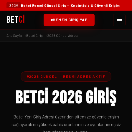
Betci Resmi Güncel Giriş — Kesintisiz & Güvenli Erişim
2026
Bet
Ci
HEMEN GIRIŞ YAP
Ana Sayfa
Betci Giriş
2026 Güncel Adres
2026 GÜNCEL · RESMI ADRES AKTIF
Betci 2026 GİRİŞ
Betci Yeni Giriş Adresi üzerinden sitemize güvenle erişim
sağlayarak en yüksek bahis oranlarının ve oyunlarının eşsiz