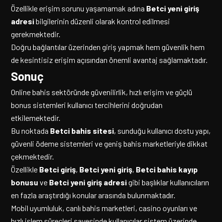
Özellikle erişim sorunu yaşamamak adına
Betci yeni giriş
adresi
bilgilerinin düzenli olarak kontrol edilmesi
gerekmektedir.
Doğru bağlantılar üzerinden giriş yapmak hem güvenlik hem
de kesintisiz erişim açısından önemli avantaj sağlamaktadır.
Sonuç
Online bahis sektöründe güvenilirlik, hızlı erişim ve güçlü
bonus sistemleri kullanıcı tercihlerini doğrudan
etkilemektedir.
Bu noktada
Betci bahis sitesi
, sunduğu kullanıcı dostu yapı,
güvenli ödeme sistemleri ve geniş bahis marketleriyle dikkat
çekmektedir.
Özellikle
Betci giriş
,
Betci yeni giriş
,
Betci bahis kayıp
bonusu
ve
Betci yeni giriş adresi
gibi başlıklar kullanıcıların
en fazla araştırdığı konular arasında bulunmaktadır.
Mobil uyumluluk, canlı bahis marketleri, casino oyunları ve
hızlı işlem süreçleri sayesinde kullanıcılar sistem üzerinde