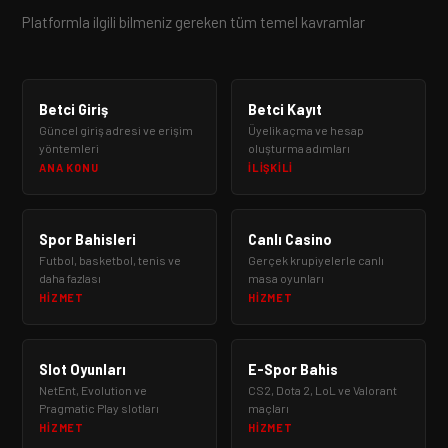
Platformla ilgili bilmeniz gereken tüm temel kavramlar
Betci Giriş
Betci Kayıt
Güncel giriş adresi ve erişim
Üyelik açma ve hesap
yöntemleri
oluşturma adımları
ANA KONU
İLIŞKILI
Spor Bahisleri
Canlı Casino
Futbol, basketbol, tenis ve
Gerçek krupiyelerle canlı
daha fazlası
masa oyunları
HIZMET
HIZMET
Slot Oyunları
E-Spor Bahis
NetEnt, Evolution ve
CS2, Dota 2, LoL ve Valorant
Pragmatic Play slotları
maçları
HIZMET
HIZMET