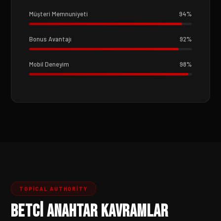
Müşteri Memnuniyeti
94%
Bonus Avantajı
92%
Mobil Deneyim
98%
TOPICAL AUTHORITY
Betci Anahtar Kavramlar