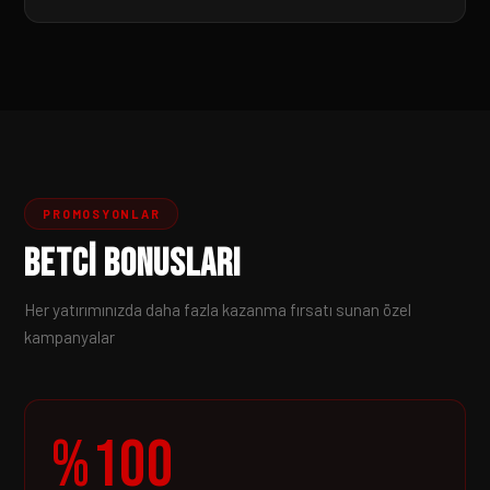
PROMOSYONLAR
Betci Bonusları
Her yatırımınızda daha fazla kazanma fırsatı sunan özel
kampanyalar
%100