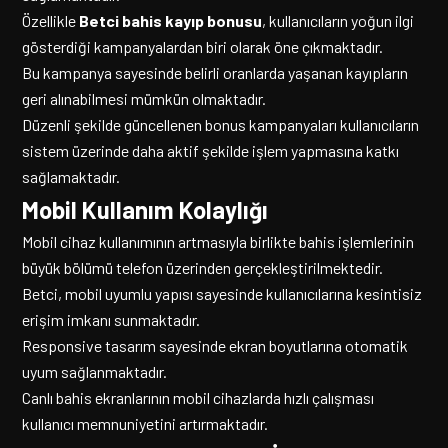
Özellikle
Betci bahis kayıp bonusu
, kullanıcıların yoğun ilgi
gösterdiği kampanyalardan biri olarak öne çıkmaktadır.
Bu kampanya sayesinde belirli oranlarda yaşanan kayıpların
geri alınabilmesi mümkün olmaktadır.
Düzenli şekilde güncellenen bonus kampanyaları kullanıcıların
sistem üzerinde daha aktif şekilde işlem yapmasına katkı
sağlamaktadır.
Mobil Kullanım Kolaylığı
Mobil cihaz kullanımının artmasıyla birlikte bahis işlemlerinin
büyük bölümü telefon üzerinden gerçekleştirilmektedir.
Betci, mobil uyumlu yapısı sayesinde kullanıcılarına kesintisiz
erişim imkanı sunmaktadır.
Responsive tasarım sayesinde ekran boyutlarına otomatik
uyum sağlanmaktadır.
Canlı bahis ekranlarının mobil cihazlarda hızlı çalışması
kullanıcı memnuniyetini artırmaktadır.