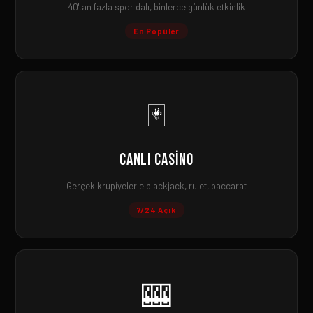
40'tan fazla spor dalı, binlerce günlük etkinlik
En Popüler
🃏
Canlı Casino
Gerçek krupiyelerle blackjack, rulet, baccarat
7/24 Açık
🎰