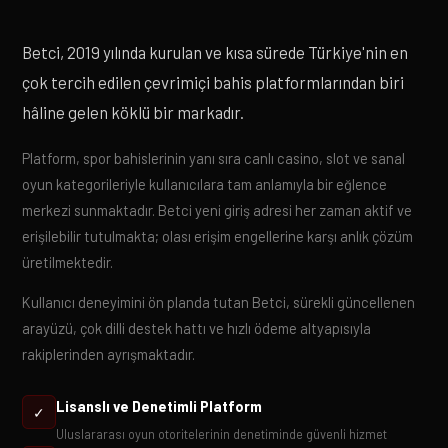
Betci, 2019 yılında kurulan ve kısa sürede Türkiye'nin en
çok tercih edilen çevrimiçi bahis platformlarından biri
hâline gelen köklü bir markadır.
Platform, spor bahislerinin yanı sıra canlı casino, slot ve sanal
oyun kategorileriyle kullanıcılara tam anlamıyla bir eğlence
merkezi sunmaktadır. Betci yeni giriş adresi her zaman aktif ve
erişilebilir tutulmakta; olası erişim engellerine karşı anlık çözüm
üretilmektedir.
Kullanıcı deneyimini ön planda tutan Betci, sürekli güncellenen
arayüzü, çok dilli destek hattı ve hızlı ödeme altyapısıyla
rakiplerinden ayrışmaktadır.
Lisanslı ve Denetimli Platform
✓
Uluslararası oyun otoritelerinin denetiminde güvenli hizmet