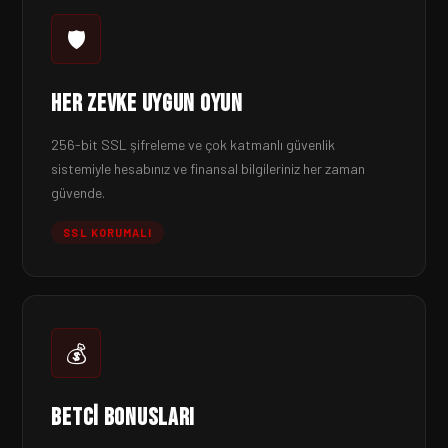
🛡️
Her Zevke Uygun Oyun
256-bit SSL şifreleme ve çok katmanlı güvenlik
sistemiyle hesabınız ve finansal bilgileriniz her zaman
güvende.
SSL KORUMALI
💰
Betci Bonusları