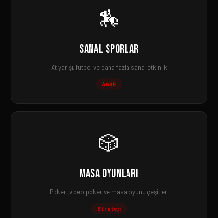
🏇
Sanal Sporlar
At yarışı, futbol ve daha fazla sanal etkinlik
Anlık
🎲
Masa Oyunları
Poker, video poker ve masa oyunu çeşitleri
Strateji