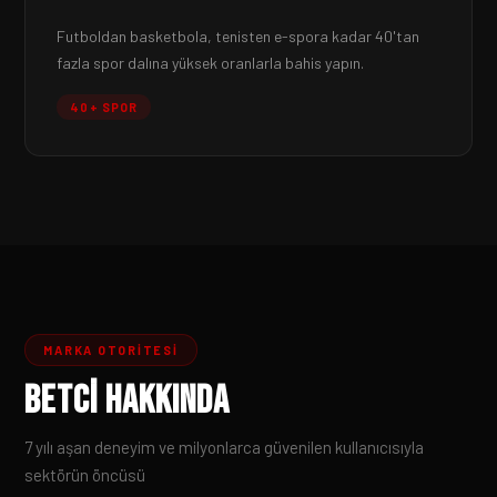
Futboldan basketbola, tenisten e-spora kadar 40'tan
fazla spor dalına yüksek oranlarla bahis yapın.
40+ SPOR
MARKA OTORITESI
Betci Hakkında
7 yılı aşan deneyim ve milyonlarca güvenilen kullanıcısıyla
sektörün öncüsü