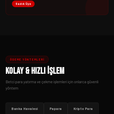
Sadık Üye
ÖDEME YÖNTEMLERI
Kolay & Hızlı İşlem
Betci para yatırma ve çekme işlemleri için onlarca güvenli
yöntem
Banka Havalesi
Papara
Kripto Para