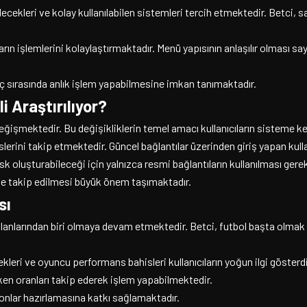
lecekleri ve kolay kullanılabilen sistemleri tercih etmektedir. Betci, s
rın işlemlerini kolaylaştırmaktadır. Menü yapısının anlaşılır olması say
maç sırasında anlık işlem yapabilmesine imkan tanımaktadır.
i Araştırılıyor?
eğişmektedir. Bu değişikliklerin temel amacı kullanıcıların sisteme ke
lerini takip etmektedir. Güncel bağlantılar üzerinden giriş yapan kull
risk oluşturabileceği için yalnızca resmi bağlantıların kullanılması ger
lde takip edilmesi büyük önem taşımaktadır.
sı
 alanlarından biri olmaya devam etmektedir. Betci, futbol başta olmak 
ekleri ve oyuncu performans bahisleri kullanıcıların yoğun ilgi gösterd
ken oranları takip ederek işlem yapabilmektedir.
uponlar hazırlamasına katkı sağlamaktadır.