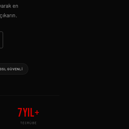
yarak en
çıkarın.
SSL GÜVENLI
7yıl+
TECRÜBE