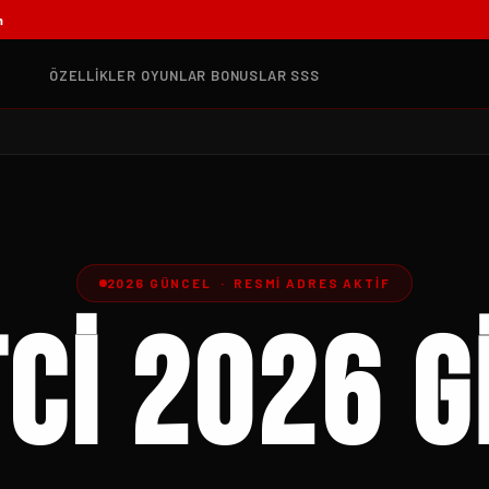
m
ÖZELLIKLER
OYUNLAR
BONUSLAR
SSS
2026 GÜNCEL · RESMI ADRES AKTIF
ci 2026 G