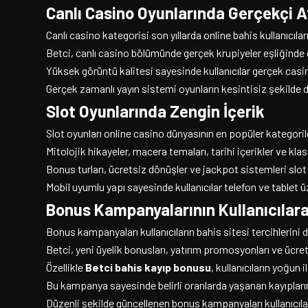
Canlı Casino Oyunlarında Gerçekçi 
Canlı casino kategorisi son yıllarda online bahis kullanıcılar
Betci, canlı casino bölümünde gerçek krupiyeler eşliğinde
Yüksek görüntü kalitesi sayesinde kullanıcılar gerçek cas
Gerçek zamanlı yayın sistemi oyunların kesintisiz şekilde
Slot Oyunlarında Zengin İçerik
Slot oyunları online casino dünyasının en popüler kategorile
Mitolojik hikayeler, macera temaları, tarihi içerikler ve klas
Bonus turları, ücretsiz dönüşler ve jackpot sistemleri slo
Mobil uyumlu yapı sayesinde kullanıcılar telefon ve tablet 
Bonus Kampanyalarının Kullanıcılara
Bonus kampanyaları kullanıcıların bahis sitesi tercihlerin
Betci, yeni üyelik bonusları, yatırım promosyonları ve ücrets
Özellikle
Betci bahis kayıp bonusu
, kullanıcıların yoğun
Bu kampanya sayesinde belirli oranlarda yaşanan kayıpları
Düzenli şekilde güncellenen bonus kampanyaları kullanıcıl