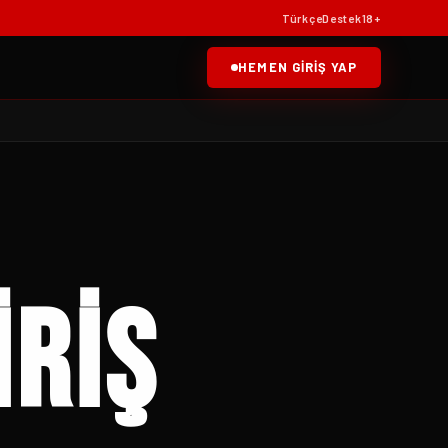
Türkçe
Destek
18+
HEMEN GIRIŞ YAP
İRİŞ