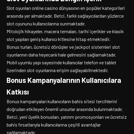
Slot oyunları online casino dünyasının en popüler kategorileri
arasında yer almaktadır. Betci, farklı sağlayıcılardan yüzlerce
slot oyununu kullanıcılarına sunmaktadır.
Mitolojik hikayeler, macera temaları, tarihi içerikler ve klasik
slot yapıları geniş kullanıcı kitlesine hitap etmektedir.
Bonus turları, ücretsiz dönüşler ve jackpot sistemleri slot
oyunlarının daha heyecanlı hale gelmesini sağlamaktadır.
Mobil uyumlu yapı sayesinde kullanıcılar telefon ve tablet
üzerinden slot oyunlarına erişim sağlayabilmektedir.
Bonus Kampanyalarının Kullanıcılara
Katkısı
Bonus kampanyaları kullanıcıların bahis sitesi tercihlerini
doğrudan etkileyen önemli unsurlar arasında bulunmaktadır.
Betci, yeni üyelik bonusları, yatırım promosyonları ve ücretsiz
bahis fırsatlarıyla kullanıcılarına çeşitli avantajlar
sağlamaktadır.