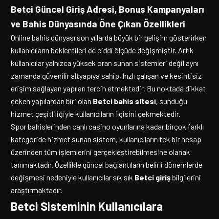
Betci Güncel Giriş Adresi, Bonus Kampanyaları
ve Bahis Dünyasında Öne Çıkan Özellikleri
Online bahis dünyası son yıllarda büyük bir gelişim gösterirken
kullanıcıların beklentileri de ciddi ölçüde değişmiştir. Artık
kullanıcılar yalnızca yüksek oran sunan sistemleri değil aynı
zamanda güvenilir altyapıya sahip, hızlı çalışan ve kesintisiz
erişim sağlayan yapıları tercih etmektedir. Bu noktada dikkat
çeken yapılardan biri olan
Betci bahis sitesi
, sunduğu
hizmet çeşitliliğiyle kullanıcıların ilgisini çekmektedir.
Spor bahislerinden canlı casino oyunlarına kadar birçok farklı
kategoride hizmet sunan sistem, kullanıcıların tek bir hesap
üzerinden tüm işlemlerini gerçekleştirebilmesine olanak
tanımaktadır. Özellikle güncel bağlantıların belirli dönemlerde
değişmesi nedeniyle kullanıcılar sık sık
Betci giriş
bilgilerini
araştırmaktadır.
Betci Sisteminin Kullanıcılara