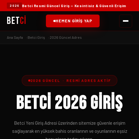
Betci Resmi Güncel Giriş — Kesintisiz & Güvenli Erişim
2026
Bet
Ci
HEMEN GIRIŞ YAP
Ana Sayfa
Betci Giriş
2026 Güncel Adres
2026 GÜNCEL · RESMI ADRES AKTIF
Betci 2026 GİRİŞ
Betci Yeni Giriş Adresi üzerinden sitemize güvenle erişim
sağlayarak en yüksek bahis oranlarının ve oyunlarının eşsiz