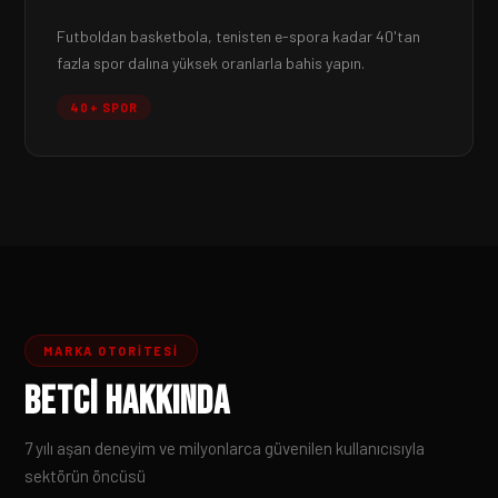
Futboldan basketbola, tenisten e-spora kadar 40'tan
fazla spor dalına yüksek oranlarla bahis yapın.
40+ SPOR
MARKA OTORITESI
Betci Hakkında
7 yılı aşan deneyim ve milyonlarca güvenilen kullanıcısıyla
sektörün öncüsü