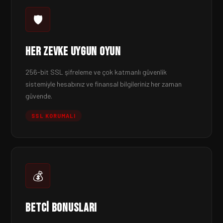
🛡️
Her Zevke Uygun Oyun
256-bit SSL şifreleme ve çok katmanlı güvenlik
sistemiyle hesabınız ve finansal bilgileriniz her zaman
güvende.
SSL KORUMALI
💰
Betci Bonusları