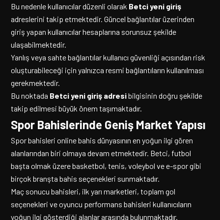
Bu nedenle kullanıcılar düzenli olarak
Betci yeni giriş
adreslerini takip etmektedir. Güncel bağlantılar üzerinden
giriş yapan kullanıcılar hesaplarına sorunsuz şekilde
ulaşabilmektedir.
Yanlış veya sahte bağlantılar kullanıcı güvenliği açısından risk
oluşturabileceği için yalnızca resmi bağlantıların kullanılması
gerekmektedir.
Bu noktada
Betci yeni giriş adresi
bilgisinin doğru şekilde
takip edilmesi büyük önem taşımaktadır.
Spor Bahislerinde Geniş Market Yapısı
Spor bahisleri online bahis dünyasının en yoğun ilgi gören
alanlarından biri olmaya devam etmektedir. Betci, futbol
başta olmak üzere basketbol, tenis, voleybol ve e-spor gibi
birçok branşta bahis seçenekleri sunmaktadır.
Maç sonucu bahisleri, ilk yarı marketleri, toplam gol
seçenekleri ve oyuncu performans bahisleri kullanıcıların
yoğun ilgi gösterdiği alanlar arasında bulunmaktadır.