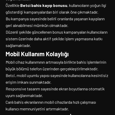
Özellikle
Betci bahis kayıp bonusu
, kullanıcıların yoğun ilgi
gösterdiği kampanyalardan biri olarak öne çıkmaktadır.
Bu kampanya sayesinde belirli oranlarda yaşanan kayıpların
geri alınabilmesi mümkün olmaktadır.
Düzenli şekilde güncellenen bonus kampanyaları kullanıcıların
sistem üzerinde daha aktif şekilde işlem yapmasına katkı
sağlamaktadır.
Mobil Kullanım Kolaylığı
Mobil cihaz kullanımının artmasıyla birlikte bahis işlemlerinin
büyük bölümü telefon üzerinden gerçekleştirilmektedir.
Betci, mobil uyumlu yapısı sayesinde kullanıcılarına kesintisiz
erişim imkanı sunmaktadır.
Responsive tasarım sayesinde ekran boyutlarına otomatik
uyum sağlanmaktadır.
Canlı bahis ekranlarının mobil cihazlarda hızlı çalışması
kullanıcı memnuniyetini artırmaktadır.