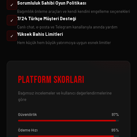
Sorumluluk Sahibi Oyun Politikası
✓
Bağımlılık önleme araçları ve kendi kendini engelleme seçenekleri
7/24 Türkçe Müşteri Desteği
✓
Canlı chat, e-posta ve Telegram kanallarıyla anında yardım
Yüksek Bahis Limitleri
✓
Hem küçük hem büyük yatırımcıya uygun esnek limitler
Platform Skorları
Bağımsız incelemeler ve kullanıcı değerlendirmelerine
göre
Güvenilirlik
97%
Ödeme Hızı
95%