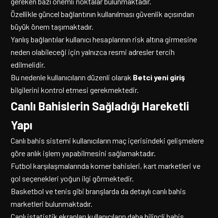
gereken bazı önemli noktalar bulunmaktadır.
Özellikle güncel bağlantının kullanılması güvenlik açısından
büyük önem taşımaktadır.
Yanlış bağlantılar kullanıcı hesaplarının risk altına girmesine
neden olabileceği için yalnızca resmi adresler tercih
edilmelidir.
Bu nedenle kullanıcıların düzenli olarak
Betci yeni giriş
bilgilerini kontrol etmesi gerekmektedir.
Canlı Bahislerin Sağladığı Hareketli
Yapı
Canlı bahis sistemi kullanıcıların maç içerisindeki gelişmelere
göre anlık işlem yapabilmesini sağlamaktadır.
Futbol karşılaşmalarında korner bahisleri, kart marketleri ve
gol seçenekleri yoğun ilgi görmektedir.
Basketbol ve tenis gibi branşlarda da detaylı canlı bahis
marketleri bulunmaktadır.
Canlı istatistik ekranları kullanıcıların daha bilinçli bahis