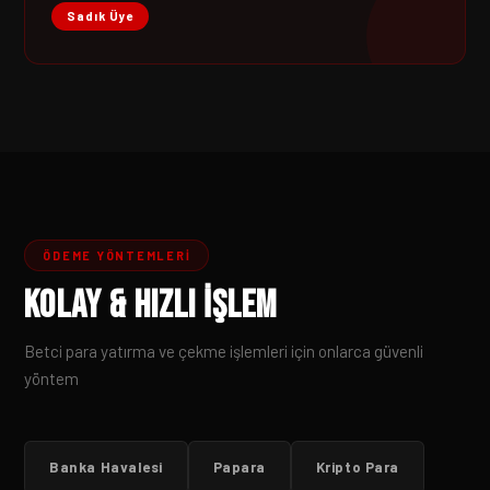
Sadık Üye
ÖDEME YÖNTEMLERI
Kolay & Hızlı İşlem
Betci para yatırma ve çekme işlemleri için onlarca güvenli
yöntem
Banka Havalesi
Papara
Kripto Para