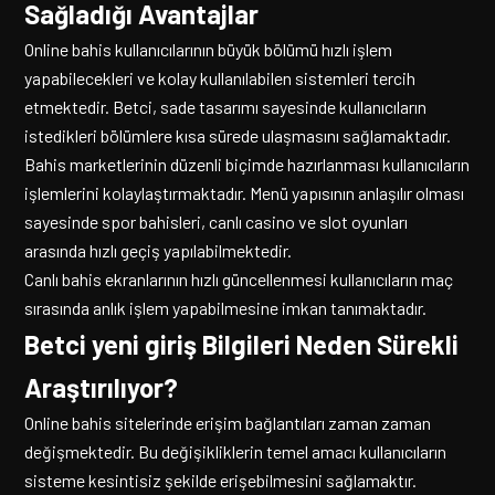
Sağladığı Avantajlar
Online bahis kullanıcılarının büyük bölümü hızlı işlem
yapabilecekleri ve kolay kullanılabilen sistemleri tercih
etmektedir. Betci, sade tasarımı sayesinde kullanıcıların
istedikleri bölümlere kısa sürede ulaşmasını sağlamaktadır.
Bahis marketlerinin düzenli biçimde hazırlanması kullanıcıların
işlemlerini kolaylaştırmaktadır. Menü yapısının anlaşılır olması
sayesinde spor bahisleri, canlı casino ve slot oyunları
arasında hızlı geçiş yapılabilmektedir.
Canlı bahis ekranlarının hızlı güncellenmesi kullanıcıların maç
sırasında anlık işlem yapabilmesine imkan tanımaktadır.
Betci yeni giriş
Bilgileri Neden Sürekli
Araştırılıyor?
Online bahis sitelerinde erişim bağlantıları zaman zaman
değişmektedir. Bu değişikliklerin temel amacı kullanıcıların
sisteme kesintisiz şekilde erişebilmesini sağlamaktır.