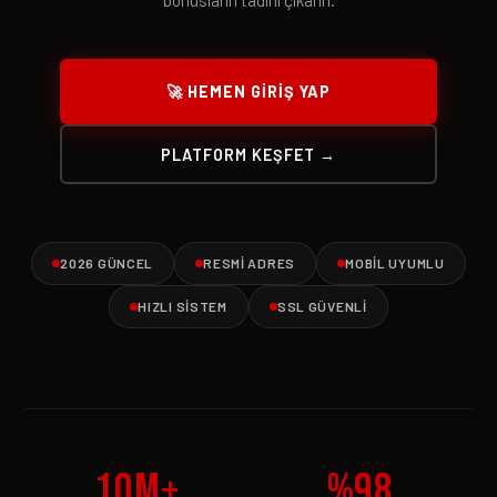
bonusların tadını çıkarın.
🚀 HEMEN GIRIŞ YAP
PLATFORM KEŞFET →
2026 GÜNCEL
RESMI ADRES
MOBIL UYUMLU
HIZLI SISTEM
SSL GÜVENLI
10M+
%98