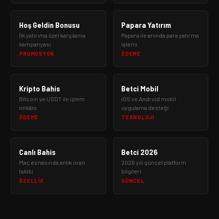
Hoş Geldin Bonusu
Papara Yatırım
İlk yatırıma özel karşılama
Papara ile anında para yatırma
kampanyası
işlemi
PROMOSYON
ÖDEME
Kripto Bahis
Betci Mobil
Bitcoin ve USDT ile işlem
iOS ve Android mobil
imkânı
uygulama desteği
ÖDEME
TEKNOLOJI
Canlı Bahis
Betci 2026
Maç esnasında anlık oran
2026 yılı güncel platform
takibi
bilgileri
ÖZELLIK
GÜNCEL