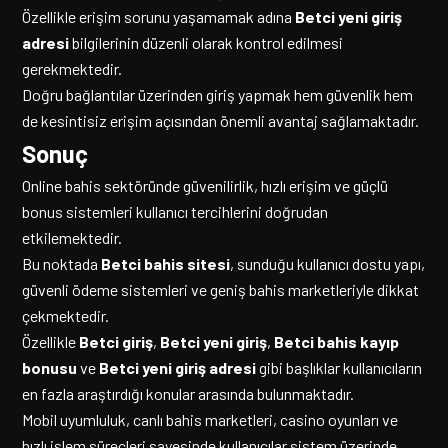
Özellikle erişim sorunu yaşamamak adına
Betci yeni giriş
adresi
bilgilerinin düzenli olarak kontrol edilmesi
gerekmektedir.
Doğru bağlantılar üzerinden giriş yapmak hem güvenlik hem
de kesintisiz erişim açısından önemli avantaj sağlamaktadır.
Sonuç
Online bahis sektöründe güvenilirlik, hızlı erişim ve güçlü
bonus sistemleri kullanıcı tercihlerini doğrudan
etkilemektedir.
Bu noktada
Betci bahis sitesi
, sunduğu kullanıcı dostu yapı,
güvenli ödeme sistemleri ve geniş bahis marketleriyle dikkat
çekmektedir.
Özellikle
Betci giriş
,
Betci yeni giriş
,
Betci bahis kayıp
bonusu
ve
Betci yeni giriş adresi
gibi başlıklar kullanıcıların
en fazla araştırdığı konular arasında bulunmaktadır.
Mobil uyumluluk, canlı bahis marketleri, casino oyunları ve
hızlı işlem süreçleri sayesinde kullanıcılar sistem üzerinde