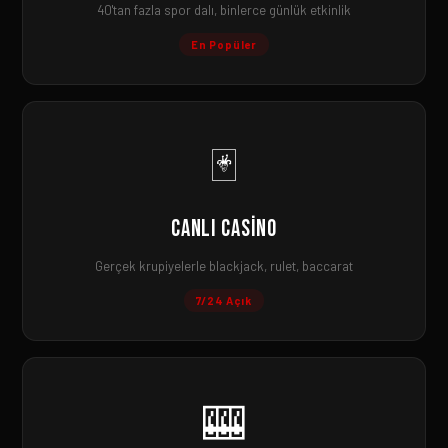
40'tan fazla spor dalı, binlerce günlük etkinlik
En Popüler
🃏
Canlı Casino
Gerçek krupiyelerle blackjack, rulet, baccarat
7/24 Açık
🎰