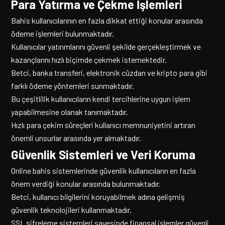
Para Yatırma ve Çekme İşlemleri
Bahis kullanıcılarının en fazla dikkat ettiği konular arasında
ödeme işlemleri bulunmaktadır.
Kullanıcılar yatırımlarını güvenli şekilde gerçekleştirmek ve
kazançlarını hızlı biçimde çekmek istemektedir.
Betci, banka transferi, elektronik cüzdan ve kripto para gibi
farklı ödeme yöntemleri sunmaktadır.
Bu çeşitlilik kullanıcıların kendi tercihlerine uygun işlem
yapabilmesine olanak tanımaktadır.
Hızlı para çekim süreçleri kullanıcı memnuniyetini artıran
önemli unsurlar arasında yer almaktadır.
Güvenlik Sistemleri ve Veri Koruma
Online bahis sistemlerinde güvenlik kullanıcıların en fazla
önem verdiği konular arasında bulunmaktadır.
Betci, kullanıcı bilgilerini koruyabilmek adına gelişmiş
güvenlik teknolojileri kullanmaktadır.
SSL şifreleme sistemleri sayesinde finansal işlemler güvenli