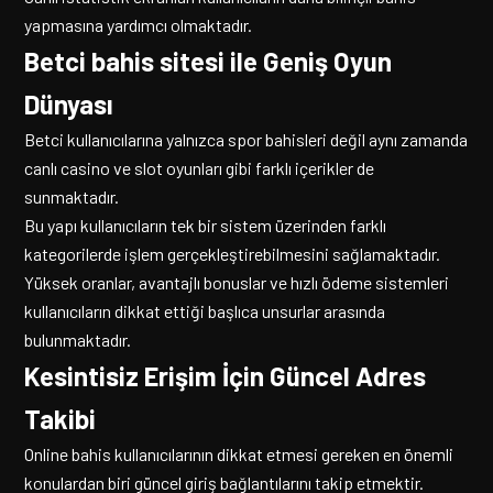
yapmasına yardımcı olmaktadır.
Betci bahis sitesi
ile Geniş Oyun
Dünyası
Betci kullanıcılarına yalnızca spor bahisleri değil aynı zamanda
canlı casino ve slot oyunları gibi farklı içerikler de
sunmaktadır.
Bu yapı kullanıcıların tek bir sistem üzerinden farklı
kategorilerde işlem gerçekleştirebilmesini sağlamaktadır.
Yüksek oranlar, avantajlı bonuslar ve hızlı ödeme sistemleri
kullanıcıların dikkat ettiği başlıca unsurlar arasında
bulunmaktadır.
Kesintisiz Erişim İçin Güncel Adres
Takibi
Online bahis kullanıcılarının dikkat etmesi gereken en önemli
konulardan biri güncel giriş bağlantılarını takip etmektir.