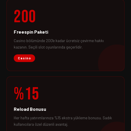
200
Freespin Paketi
Casino bölümünde 200'e kadar ücretsiz çevirme hakkı
kazanın. Seçili slot oyunlarında geçerlidir.
Casino
%15
Reload Bonusu
Her hafta yatırımlarınıza %15 ekstra yükleme bonusu. Sadık
kullanıcılara özel düzenli avantaj.