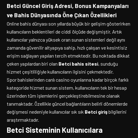
Betci Güncel Giriş Adresi, Bonus Kampanyaları
ve Bahis Dünyasında Öne Çıkan Özellikleri
Online bahis dünyası son yıllarda büyük bir gelişim gösterirken
kullanıcıların beklentileri de ciddi ölçüde değişmiştir. Artık
kullanıcılar yalnızca yüksek oran sunan sistemleri değil aynı
zamanda güvenilir altyapıya sahip, hızlı çalışan ve kesintisiz
erişim sağlayan yapıları tercih etmektedir. Bu noktada dikkat
çeken yapılardan biri olan
Betci bahis sitesi
, sunduğu
hizmet çeşitliliğiyle kullanıcıların ilgisini çekmektedir.
Spor bahislerinden canlı casino oyunlarına kadar birçok farklı
kategoride hizmet sunan sistem, kullanıcıların tek bir hesap
üzerinden tüm işlemlerini gerçekleştirebilmesine olanak
tanımaktadır. Özellikle güncel bağlantıların belirli dönemlerde
değişmesi nedeniyle kullanıcılar sık sık
Betci giriş
bilgilerini
araştırmaktadır.
Betci Sisteminin Kullanıcılara