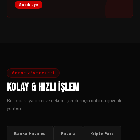
Sadık Üye
ÖDEME YÖNTEMLERI
Kolay & Hızlı İşlem
Betci para yatırma ve çekme işlemleri için onlarca güvenli
yöntem
Banka Havalesi
Papara
Kripto Para