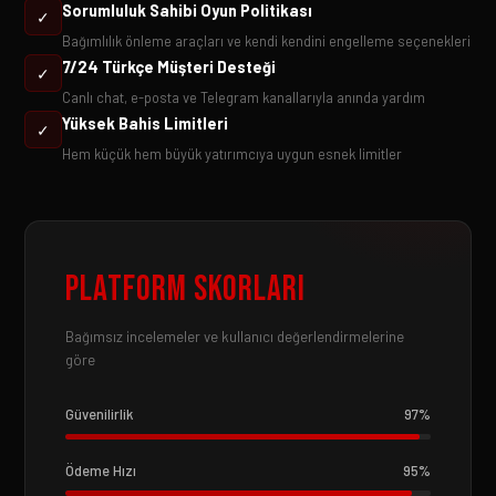
Sorumluluk Sahibi Oyun Politikası
✓
Bağımlılık önleme araçları ve kendi kendini engelleme seçenekleri
7/24 Türkçe Müşteri Desteği
✓
Canlı chat, e-posta ve Telegram kanallarıyla anında yardım
Yüksek Bahis Limitleri
✓
Hem küçük hem büyük yatırımcıya uygun esnek limitler
Platform Skorları
Bağımsız incelemeler ve kullanıcı değerlendirmelerine
göre
Güvenilirlik
97%
Ödeme Hızı
95%