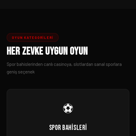
OYUN KATEGORILERI
Her Zevke Uygun Oyun
Spor bahislerinden canlı casinoya, slotlardan sanal sporlara
geniş seçenek
⚽
Spor Bahisleri