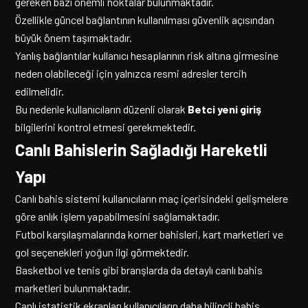
gereken bazı önemli noktalar bulunmaktadır.
Özellikle güncel bağlantının kullanılması güvenlik açısından
büyük önem taşımaktadır.
Yanlış bağlantılar kullanıcı hesaplarının risk altına girmesine
neden olabileceği için yalnızca resmi adresler tercih
edilmelidir.
Bu nedenle kullanıcıların düzenli olarak
Betci yeni giriş
bilgilerini kontrol etmesi gerekmektedir.
Canlı Bahislerin Sağladığı Hareketli
Yapı
Canlı bahis sistemi kullanıcıların maç içerisindeki gelişmelere
göre anlık işlem yapabilmesini sağlamaktadır.
Futbol karşılaşmalarında korner bahisleri, kart marketleri ve
gol seçenekleri yoğun ilgi görmektedir.
Basketbol ve tenis gibi branşlarda da detaylı canlı bahis
marketleri bulunmaktadır.
Canlı istatistik ekranları kullanıcıların daha bilinçli bahis