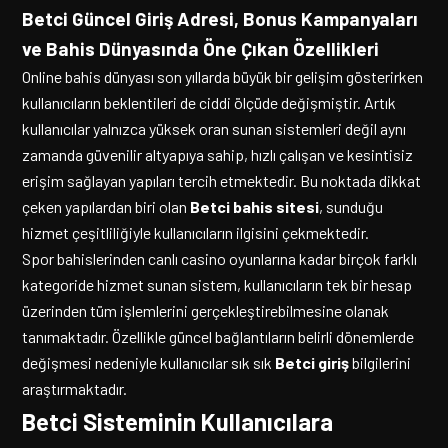
Betci Güncel Giriş Adresi, Bonus Kampanyaları
ve Bahis Dünyasında Öne Çıkan Özellikleri
Online bahis dünyası son yıllarda büyük bir gelişim gösterirken
kullanıcıların beklentileri de ciddi ölçüde değişmiştir. Artık
kullanıcılar yalnızca yüksek oran sunan sistemleri değil aynı
zamanda güvenilir altyapıya sahip, hızlı çalışan ve kesintisiz
erişim sağlayan yapıları tercih etmektedir. Bu noktada dikkat
çeken yapılardan biri olan
Betci bahis sitesi
, sunduğu
hizmet çeşitliliğiyle kullanıcıların ilgisini çekmektedir.
Spor bahislerinden canlı casino oyunlarına kadar birçok farklı
kategoride hizmet sunan sistem, kullanıcıların tek bir hesap
üzerinden tüm işlemlerini gerçekleştirebilmesine olanak
tanımaktadır. Özellikle güncel bağlantıların belirli dönemlerde
değişmesi nedeniyle kullanıcılar sık sık
Betci giriş
bilgilerini
araştırmaktadır.
Betci Sisteminin Kullanıcılara