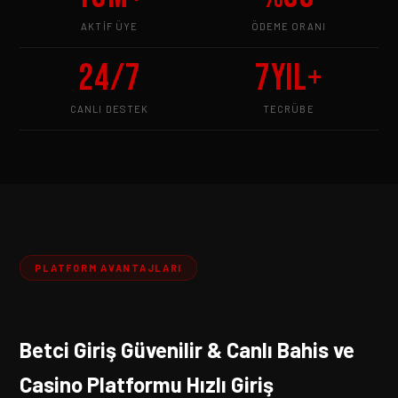
AKTIF ÜYE
ÖDEME ORANI
24/7
7yıl+
CANLI DESTEK
TECRÜBE
PLATFORM AVANTAJLARI
Betci Giriş Güvenilir & Canlı Bahis ve
Casino Platformu Hızlı Giriş