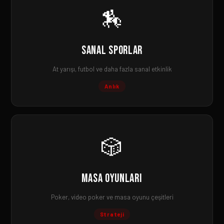
🏇
Sanal Sporlar
At yarışı, futbol ve daha fazla sanal etkinlik
Anlık
🎲
Masa Oyunları
Poker, video poker ve masa oyunu çeşitleri
Strateji