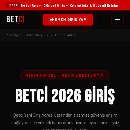
Betci Resmi Güncel Giriş — Kesintisiz & Güvenli Erişim
2026
Bet
Ci
HEMEN GIRIŞ YAP
Ana Sayfa
Betci Giriş
2026 Güncel Adres
2026 GÜNCEL · RESMI ADRES AKTIF
Betci 2026 GİRİŞ
Betci Yeni Giriş Adresi üzerinden sitemize güvenle erişim
sağlayarak en yüksek bahis oranlarının ve oyunlarının eşsiz