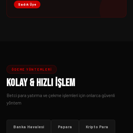
Sadık Üye
ÖDEME YÖNTEMLERI
Kolay & Hızlı İşlem
Betci para yatırma ve çekme işlemleri için onlarca güvenli
yöntem
Banka Havalesi
Papara
Kripto Para