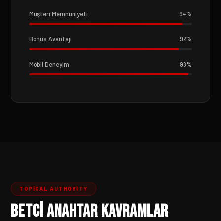
Müşteri Memnuniyeti
94%
Bonus Avantajı
92%
Mobil Deneyim
98%
TOPICAL AUTHORITY
Betci Anahtar Kavramlar