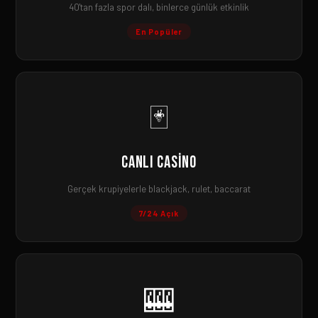
40'tan fazla spor dalı, binlerce günlük etkinlik
En Popüler
🃏
Canlı Casino
Gerçek krupiyelerle blackjack, rulet, baccarat
7/24 Açık
🎰