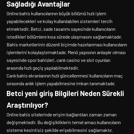
Sağladığı Avantajlar
Online bahis kullanıcılarının büyük bölümü hızlı işlem
yapabilecekleri ve kolay kullanılabilen sistemleri tercih
etmektedir. Betci, sade tasarımı sayesinde kullanıcıların
istedikleri bölümlere kısa sürede ulaşmasını sağlamaktadır.
Bahis marketlerinin düzenli biçimde hazırlanması kullanıcıların
işlemlerini kolaylaştırmaktadır. Menü yapısının anlaşılır olması
sayesinde spor bahisleri, canlı casino ve slot oyunları
arasında hızlı geçiş yapılabilmektedir.
Canlı bahis ekranlarının hızlı güncellenmesi kullanıcıların maç
sırasında anlık işlem yapabilmesine imkan tanımaktadır.
Betci yeni giriş
Bilgileri Neden Sürekli
Araştırılıyor?
Online bahis sitelerinde erişim bağlantıları zaman zaman
değişmektedir. Bu değişikliklerin temel amacı kullanıcıların
sisteme kesintisiz şekilde erişebilmesini sağlamaktır.