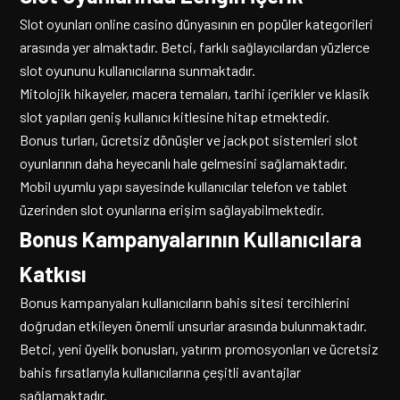
Slot oyunları online casino dünyasının en popüler kategorileri
arasında yer almaktadır. Betci, farklı sağlayıcılardan yüzlerce
slot oyununu kullanıcılarına sunmaktadır.
Mitolojik hikayeler, macera temaları, tarihi içerikler ve klasik
slot yapıları geniş kullanıcı kitlesine hitap etmektedir.
Bonus turları, ücretsiz dönüşler ve jackpot sistemleri slot
oyunlarının daha heyecanlı hale gelmesini sağlamaktadır.
Mobil uyumlu yapı sayesinde kullanıcılar telefon ve tablet
üzerinden slot oyunlarına erişim sağlayabilmektedir.
Bonus Kampanyalarının Kullanıcılara
Katkısı
Bonus kampanyaları kullanıcıların bahis sitesi tercihlerini
doğrudan etkileyen önemli unsurlar arasında bulunmaktadır.
Betci, yeni üyelik bonusları, yatırım promosyonları ve ücretsiz
bahis fırsatlarıyla kullanıcılarına çeşitli avantajlar
sağlamaktadır.