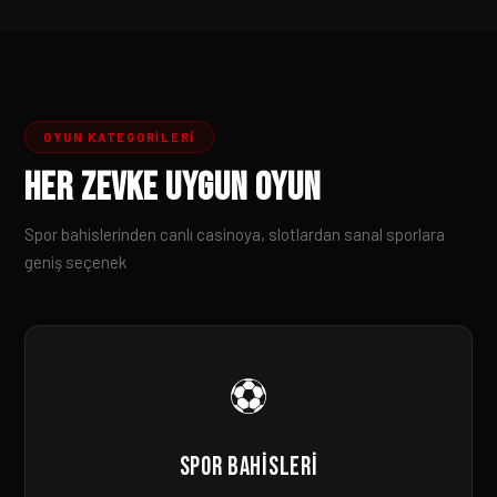
OYUN KATEGORILERI
Her Zevke Uygun Oyun
Spor bahislerinden canlı casinoya, slotlardan sanal sporlara
geniş seçenek
⚽
Spor Bahisleri