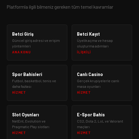
Platformla ilgili bilmeniz gereken tüm temel kavramlar
Betci Giriş
Betci Kayıt
Güncel giriş adresi ve erişim
Üyelik açma ve hesap
yöntemleri
oluşturma adımları
ANA KONU
İLIŞKILI
Spor Bahisleri
Canlı Casino
Futbol, basketbol, tenis ve
Gerçek krupiyelerle canlı
daha fazlası
masa oyunları
HIZMET
HIZMET
Slot Oyunları
E-Spor Bahis
NetEnt, Evolution ve
CS2, Dota 2, LoL ve Valorant
Pragmatic Play slotları
maçları
HIZMET
HIZMET