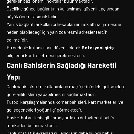
gereken bazı önemli noktalar bulunmaktadır.
Özellikle güncel bağlantının kullanılması güvenlik açısından
büyük önem taşımaktadır.
Yanlış bağlantılar kullanıcı hesaplarının risk altına girmesine
neden olabileceği için yalnızca resmi adresler tercih
edilmelidir.
Bu nedenle kullanıcıların düzenli olarak
Betci yeni giriş
bilgilerini kontrol etmesi gerekmektedir.
Canlı Bahislerin Sağladığı Hareketli
Yapı
Canlı bahis sistemi kullanıcıların maç içerisindeki gelişmelere
göre anlık işlem yapabilmesini sağlamaktadır.
Futbol karşılaşmalarında korner bahisleri, kart marketleri ve
gol seçenekleri yoğun ilgi görmektedir.
Basketbol ve tenis gibi branşlarda da detaylı canlı bahis
marketleri bulunmaktadır.
Canlı istatistik ekranları kullanıcıların daha bilinçli bahis