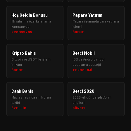
Hoş Geldin Bonusu
Papara Yatırım
İlk yatırıma özel karşılama
Papara ile anında para yatırma
kampanyası
işlemi
PROMOSYON
ÖDEME
Kripto Bahis
Betci Mobil
Bitcoin ve USDT ile işlem
iOS ve Android mobil
imkânı
uygulama desteği
ÖDEME
TEKNOLOJI
Canlı Bahis
Betci 2026
Maç esnasında anlık oran
2026 yılı güncel platform
takibi
bilgileri
ÖZELLIK
GÜNCEL