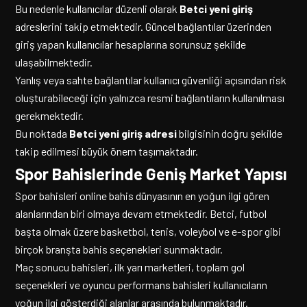
Bu nedenle kullanıcılar düzenli olarak
Betci yeni giriş
adreslerini takip etmektedir. Güncel bağlantılar üzerinden
giriş yapan kullanıcılar hesaplarına sorunsuz şekilde
ulaşabilmektedir.
Yanlış veya sahte bağlantılar kullanıcı güvenliği açısından risk
oluşturabileceği için yalnızca resmi bağlantıların kullanılması
gerekmektedir.
Bu noktada
Betci yeni giriş adresi
bilgisinin doğru şekilde
takip edilmesi büyük önem taşımaktadır.
Spor Bahislerinde Geniş Market Yapısı
Spor bahisleri online bahis dünyasının en yoğun ilgi gören
alanlarından biri olmaya devam etmektedir. Betci, futbol
başta olmak üzere basketbol, tenis, voleybol ve e-spor gibi
birçok branşta bahis seçenekleri sunmaktadır.
Maç sonucu bahisleri, ilk yarı marketleri, toplam gol
seçenekleri ve oyuncu performans bahisleri kullanıcıların
yoğun ilgi gösterdiği alanlar arasında bulunmaktadır.