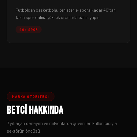
Futboldan basketbola, tenisten e-spora kadar 40'tan
fazla spor dalına yüksek oranlarla bahis yapın.
40+ SPOR
MARKA OTORITESI
Betci Hakkında
7 yılı aşan deneyim ve milyonlarca güvenilen kullanıcısıyla
sektörün öncüsü