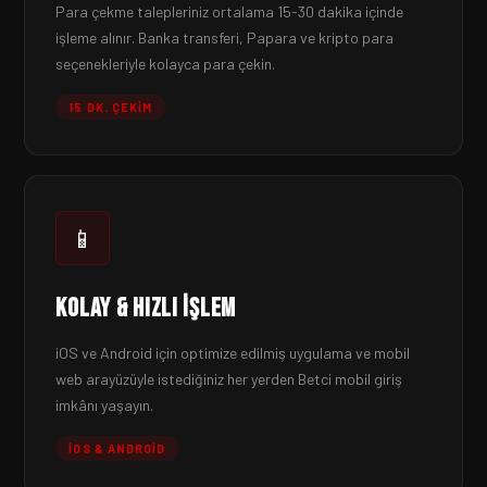
Para çekme talepleriniz ortalama 15-30 dakika içinde
işleme alınır. Banka transferi, Papara ve kripto para
seçenekleriyle kolayca para çekin.
15 DK. ÇEKIM
📱
Kolay & Hızlı İşlem
iOS ve Android için optimize edilmiş uygulama ve mobil
web arayüzüyle istediğiniz her yerden Betci mobil giriş
imkânı yaşayın.
IOS & ANDROID