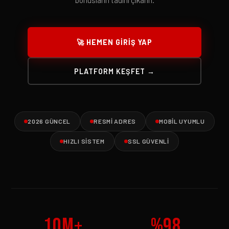
bonusların tadını çıkarın.
🚀 HEMEN GIRIŞ YAP
PLATFORM KEŞFET →
2026 GÜNCEL
RESMI ADRES
MOBIL UYUMLU
HIZLI SISTEM
SSL GÜVENLI
10M+
%98