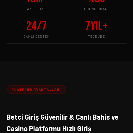
AKTIF ÜYE
ÖDEME ORANI
24/7
7yıl+
CANLI DESTEK
TECRÜBE
PLATFORM AVANTAJLARI
Betci Giriş Güvenilir & Canlı Bahis ve
Casino Platformu Hızlı Giriş