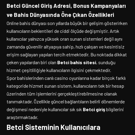
Betci Güncel Giriş Adresi, Bonus Kampanyaları
ve Bahis Dünyasında Öne Çıkan Özellikleri
Online bahis dünyası son yıllarda büyük bir gelişim gösterirken
kullanıcıların beklentileri de ciddi ölçüde değişmiştir. Artık
kullanıcılar yalnızca yüksek oran sunan sistemleri değil aynı
zamanda güvenilir altyapıya sahip, hızlı çalışan ve kesintisiz
erişim sağlayan yapıları tercih etmektedir. Bu noktada dikkat
çeken yapılardan biri olan
Betci bahis sitesi
, sunduğu
hizmet çeşitliliğiyle kullanıcıların ilgisini çekmektedir.
Spor bahislerinden canlı casino oyunlarına kadar birçok farklı
kategoride hizmet sunan sistem, kullanıcıların tek bir hesap
üzerinden tüm işlemlerini gerçekleştirebilmesine olanak
tanımaktadır. Özellikle güncel bağlantıların belirli dönemlerde
değişmesi nedeniyle kullanıcılar sık sık
Betci giriş
bilgilerini
araştırmaktadır.
Betci Sisteminin Kullanıcılara