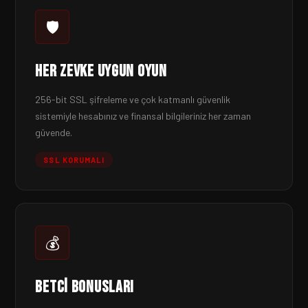
🛡️
Her Zevke Uygun Oyun
256-bit SSL şifreleme ve çok katmanlı güvenlik
sistemiyle hesabınız ve finansal bilgileriniz her zaman
güvende.
SSL KORUMALI
💰
Betci Bonusları