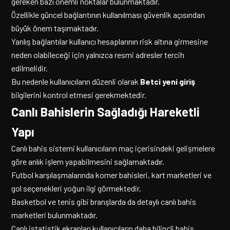
gereken bazı önemli noktalar bulunmaktadır.
Özellikle güncel bağlantının kullanılması güvenlik açısından
büyük önem taşımaktadır.
Yanlış bağlantılar kullanıcı hesaplarının risk altına girmesine
neden olabileceği için yalnızca resmi adresler tercih
edilmelidir.
Bu nedenle kullanıcıların düzenli olarak
Betci yeni giriş
bilgilerini kontrol etmesi gerekmektedir.
Canlı Bahislerin Sağladığı Hareketli
Yapı
Canlı bahis sistemi kullanıcıların maç içerisindeki gelişmelere
göre anlık işlem yapabilmesini sağlamaktadır.
Futbol karşılaşmalarında korner bahisleri, kart marketleri ve
gol seçenekleri yoğun ilgi görmektedir.
Basketbol ve tenis gibi branşlarda da detaylı canlı bahis
marketleri bulunmaktadır.
Canlı istatistik ekranları kullanıcıların daha bilinçli bahis