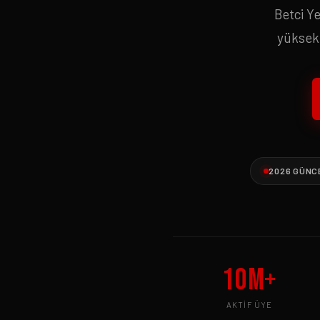
Betci Y
yüksek 
2026 GÜNC
10M+
AKTIF ÜYE