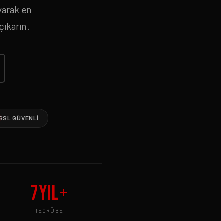
yarak en
çıkarın.
SSL GÜVENLI
7yıl+
TECRÜBE