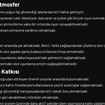
Atmosfer
ının yoğun ilgi gösterdiği alanlardan biri haline gelmiştir.
 oynanan rulet, blackjack, baccarat ve poker gibi birçok oyun sunmakt
ino atmosferine yakın bir ortamda oyun oynayabilmektedir.
 devam etmesine yardımcı olmaktadır.
ri arasında yer almaktadır. Betci, farklı sağlayıcılardan yüzlerce slot
ik slot yapıları geniş kullanıcı kitlesine hitap etmektedir.
t oyunlarının daha heyecanlı hale gelmesini sağlamaktadır.
üzerinden slot oyunlarına erişim sağlayabilmektedir.
 Katkısı
i doğrudan etkileyen önemli unsurlar arasında bulunmaktadır.
iz bahis fırsatlarıyla kullanıcılarına çeşitli avantajlar sağlamaktadır.
 ilgi gösterdiği kampanyalardan biri olarak öne çıkmaktadır.
n geri alınabilmesi mümkün olmaktadır.
arın sistem üzerinde daha aktif şekilde işlem yapmasına katkı sağlam