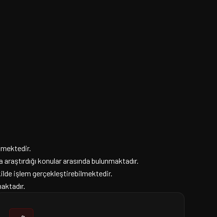
kmektedir.
zla araştırdığı konular arasında bulunmaktadır.
kilde işlem gerçekleştirebilmektedir.
aktadır.