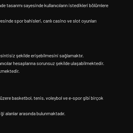
ade tasarımı sayesinde kullanıcıların istedikleri bölümlere
esinde spor bahisleri, canlı casino ve slot oyunları
sintisiz şekilde erişebilmesini sağlamaktır.
anıcılar hesaplarına sorunsuz şekilde ulaşabilmektedir.
ekmektedir.
üzere basketbol, tenis, voleybol ve e-spor gibi birçok
iği alanlar arasında bulunmaktadır.