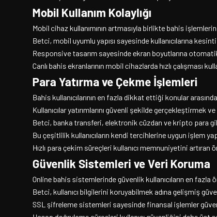
Mobil Kullanım Kolaylığı
Mobil cihaz kullanımının artmasıyla birlikte bahis işlemler
Betci, mobil uyumlu yapısı sayesinde kullanıcılarına kesin
Responsive tasarım sayesinde ekran boyutlarına otomati
Canlı bahis ekranlarının mobil cihazlarda hızlı çalışması ku
Para Yatırma ve Çekme İşlemleri
Bahis kullanıcılarının en fazla dikkat ettiği konular arasın
Kullanıcılar yatırımlarını güvenli şekilde gerçekleştirmek v
Betci, banka transferi, elektronik cüzdan ve kripto para g
Bu çeşitlilik kullanıcıların kendi tercihlerine uygun işlem 
Hızlı para çekim süreçleri kullanıcı memnuniyetini artıran 
Güvenlik Sistemleri ve Veri Koruma
Online bahis sistemlerinde güvenlik kullanıcıların en fazla
Betci, kullanıcı bilgilerini koruyabilmek adına gelişmiş güve
SSL şifreleme sistemleri sayesinde finansal işlemler güven
Hesap doğrulama süreçleri kullanıcı güvenliğini daha üst s