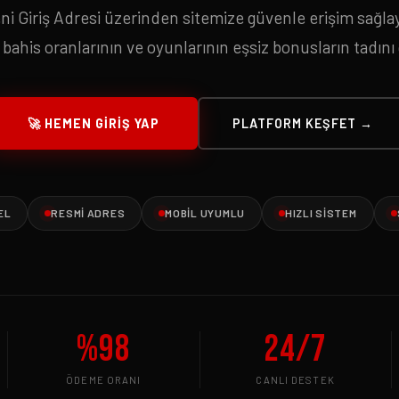
eni Giriş Adresi üzerinden sitemize güvenle erişim sağla
bahis oranlarının ve oyunlarının eşsiz bonusların tadını 
🚀 HEMEN GIRIŞ YAP
PLATFORM KEŞFET →
EL
RESMI ADRES
MOBIL UYUMLU
HIZLI SISTEM
%98
24/7
ÖDEME ORANI
CANLI DESTEK